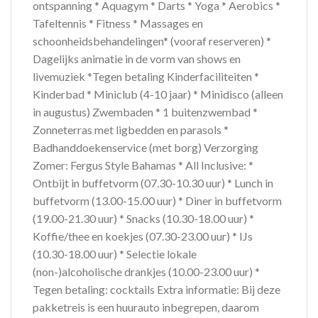
ontspanning * Aquagym * Darts * Yoga * Aerobics *
Tafeltennis * Fitness * Massages en
schoonheidsbehandelingen* (vooraf reserveren) *
Dagelijks animatie in de vorm van shows en
livemuziek *Tegen betaling Kinderfaciliteiten *
Kinderbad * Miniclub (4-10 jaar) * Minidisco (alleen
in augustus) Zwembaden * 1 buitenzwembad *
Zonneterras met ligbedden en parasols *
Badhanddoekenservice (met borg) Verzorging
Zomer: Fergus Style Bahamas * All Inclusive: *
Ontbijt in buffetvorm (07.30-10.30 uur) * Lunch in
buffetvorm (13.00-15.00 uur) * Diner in buffetvorm
(19.00-21.30 uur) * Snacks (10.30-18.00 uur) *
Koffie/thee en koekjes (07.30-23.00 uur) * IJs
(10.30-18.00 uur) * Selectie lokale
(non-)alcoholische drankjes (10.00-23.00 uur) *
Tegen betaling: cocktails Extra informatie: Bij deze
pakketreis is een huurauto inbegrepen, daarom