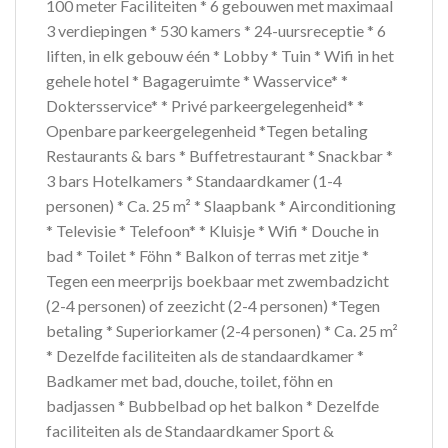
100 meter Faciliteiten * 6 gebouwen met maximaal
3 verdiepingen * 530 kamers * 24-uursreceptie * 6
liften, in elk gebouw één * Lobby * Tuin * Wifi in het
gehele hotel * Bagageruimte * Wasservice* *
Doktersservice* * Privé parkeergelegenheid* *
Openbare parkeergelegenheid *Tegen betaling
Restaurants & bars * Buffetrestaurant * Snackbar *
3 bars Hotelkamers * Standaardkamer (1-4
personen) * Ca. 25 m² * Slaapbank * Airconditioning
* Televisie * Telefoon* * Kluisje * Wifi * Douche in
bad * Toilet * Föhn * Balkon of terras met zitje *
Tegen een meerprijs boekbaar met zwembadzicht
(2-4 personen) of zeezicht (2-4 personen) *Tegen
betaling * Superiorkamer (2-4 personen) * Ca. 25 m²
* Dezelfde faciliteiten als de standaardkamer *
Badkamer met bad, douche, toilet, föhn en
badjassen * Bubbelbad op het balkon * Dezelfde
faciliteiten als de Standaardkamer Sport &