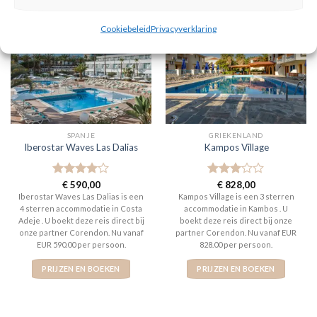
Cookiebeleid
Privacyverklaring
SPANJE
GRIEKENLAND
Iberostar Waves Las Dalias
Kampos Village
Gewaardeerd
€
590,00
Gewaardeerd
€
828,00
4
uit 5
3
uit 5
Iberostar Waves Las Dalias is een
Kampos Village is een 3 sterren
4 sterren accommodatie in Costa
accommodatie in Kambos . U
Adeje . U boekt deze reis direct bij
boekt deze reis direct bij onze
onze partner Corendon. Nu vanaf
partner Corendon. Nu vanaf EUR
EUR 590.00 per persoon.
828.00 per persoon.
PRIJZEN EN BOEKEN
PRIJZEN EN BOEKEN