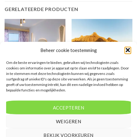
GERELATEERDE PRODUCTEN
Beheer cookie toestemming
Om de beste ervaringen te bieden, gebruiken wij technologieën zoals
cookies om informatie over je apparaat op te slaan en/of te raadplegen. Door
GRIEKENLAND
EGYPTE
in te stemmen met deze technologieën kunnen wij gegevens zoals
Samos Sun Hotel
Sunrise Remal Resort
surfgedrag of unieke ID's op deze site verwerken. Als je geen toestemming
geeft of uw toestemming intrekt, kan dit een nadelige invloed hebben op
bepaalde functies en mogelijkheden.
Gewaardeerd
€
428,00
Gewaardeerd
€
554,00
4
uit 5
4
uit 5
Samos Sun Hotel is een 4 sterren
Sunrise Remal Resort is een 4
accommodatie in Pythagorion . U
sterren accommodatie in Sharks
ACCEPTEREN
boekt deze reis direct bij onze
Bay . U boekt deze reis direct bij
partner Corendon. Nu vanaf EUR
onze partner Corendon. Nu vanaf
428.00 per persoon.
EUR 554.00 per persoon.
WEIGEREN
PRIJZEN EN BOEKEN
PRIJZEN EN BOEKEN
BEKIJK VOORKEUREN