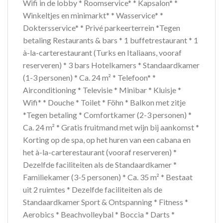
Wifi in de lobby * Roomservice* * Kapsalon* *
Winkeltjes en minimarkt* * Wasservice* *
Doktersservice* * Privé parkeerterrein *Tegen
betaling Restaurants & bars * 1 buffetrestaurant * 1
à-la-carterestaurant (Turks en Italiaans, vooraf
reserveren) * 3 bars Hotelkamers * Standaardkamer
(1-3 personen) * Ca. 24 m² * Telefoon* *
Airconditioning * Televisie * Minibar * Kluisje *
Wifi* * Douche * Toilet * Föhn * Balkon met zitje
*Tegen betaling * Comfortkamer (2-3 personen) *
Ca. 24 m² * Gratis fruitmand met wijn bij aankomst *
Korting op de spa, op het huren van een cabana en
het à-la-carterestaurant (vooraf reserveren) *
Dezelfde faciliteiten als de Standaardkamer *
Familiekamer (3-5 personen) * Ca. 35 m² * Bestaat
uit 2 ruimtes * Dezelfde faciliteiten als de
Standaardkamer Sport & Ontspanning * Fitness *
Aerobics * Beachvolleybal * Boccia * Darts *