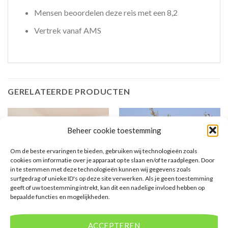
Mensen beoordelen deze reis met een 8,2
Vertrek vanaf AMS
GERELATEERDE PRODUCTEN
Beheer cookie toestemming
Om de beste ervaringen te bieden, gebruiken wij technologieën zoals
cookies om informatie over je apparaat op te slaan en/of te raadplegen. Door
in te stemmen met deze technologieën kunnen wij gegevens zoals
surfgedrag of unieke ID's op deze site verwerken. Als je geen toestemming
geeft of uw toestemming intrekt, kan dit een nadelige invloed hebben op
GRIEKENLAND
SIDE
bepaalde functies en mogelijkheden.
Hydrele Beach & Village
Dosi Hotel
ACCEPTEREN