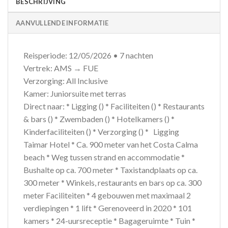
BESCHRIJVING
AANVULLENDE INFORMATIE
Reisperiode: 12/05/2026 • 7 nachten
Vertrek: AMS → FUE
Verzorging: All Inclusive
Kamer: Juniorsuite met terras
Direct naar: * Ligging () * Faciliteiten () * Restaurants
& bars () * Zwembaden () * Hotelkamers () *
Kinderfaciliteiten () * Verzorging () * Ligging
Taimar Hotel * Ca. 900 meter van het Costa Calma
beach * Weg tussen strand en accommodatie *
Bushalte op ca. 700 meter * Taxistandplaats op ca.
300 meter * Winkels, restaurants en bars op ca. 300
meter Faciliteiten * 4 gebouwen met maximaal 2
verdiepingen * 1 lift * Gerenoveerd in 2020 * 101
kamers * 24-uursreceptie * Bagageruimte * Tuin *