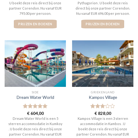
U boekt deze reis direct bij onze
Pythagorion . U boekt deze reis
partner Corendon. Nu vanaf EUR
direct bij onze partner Corendon.
795.00 per persoon.
Nu vanaf EUR 696.00 per persoon.
PRIJZEN EN BOEKEN
PRIJZEN EN BOEKEN
SIDE
GRIEKENLAND
Dream Water World
Kampos Village
Gewaardeerd
€
604,00
Gewaardeerd
€
828,00
5
uit 5
3
uit 5
Dream Water World is een 5
Kampos Village is een 3 sterren
sterren accommodatie in Kumkoy
accommodatie in Kambos . U
. U boekt deze reis direct bij onze
boekt deze reis direct bij onze
partner Corendon. Nu vanaf EUR
partner Corendon. Nu vanaf EUR