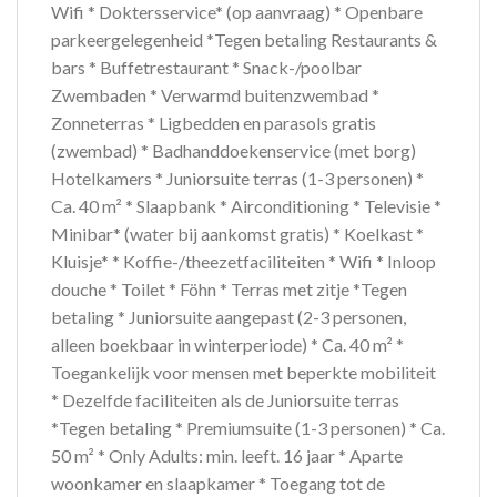
Wifi * Doktersservice* (op aanvraag) * Openbare
parkeergelegenheid *Tegen betaling Restaurants &
bars * Buffetrestaurant * Snack-/poolbar
Zwembaden * Verwarmd buitenzwembad *
Zonneterras * Ligbedden en parasols gratis
(zwembad) * Badhanddoekenservice (met borg)
Hotelkamers * Juniorsuite terras (1-3 personen) *
Ca. 40 m² * Slaapbank * Airconditioning * Televisie *
Minibar* (water bij aankomst gratis) * Koelkast *
Kluisje* * Koffie-/theezetfaciliteiten * Wifi * Inloop
douche * Toilet * Föhn * Terras met zitje *Tegen
betaling * Juniorsuite aangepast (2-3 personen,
alleen boekbaar in winterperiode) * Ca. 40 m² *
Toegankelijk voor mensen met beperkte mobiliteit
* Dezelfde faciliteiten als de Juniorsuite terras
*Tegen betaling * Premiumsuite (1-3 personen) * Ca.
50 m² * Only Adults: min. leeft. 16 jaar * Aparte
woonkamer en slaapkamer * Toegang tot de