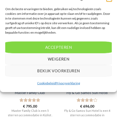
Vertrek vanaf AMS
Om de beste ervaringen te bieden, gebruiken wij technologieën zoals
cookies om informatie over je apparaat op te slaan en/of te raadplegen. Door
in te stemmen met deze technologieën kunnen wij gegevens zoals
surfgedrag of unieke ID's op deze site verwerken. Als je geen toestemming
geeft of uw toestemming intrekt, kan dit een nadelige invloed hebben op
bepaalde functies en mogelijkheden.
GERELATEERDE PRODUCTEN
ACCEPTEREN
WEIGEREN
BEKIJK VOORKEUREN
Cookiebeleid
Privacyverklaring
SIDE
GRIEKENLAND
Master Family Club
Fly & Go Samos Sun Hotel
Gewaardeerd
€
795,00
Gewaardeerd
€
696,00
5
uit 5
4
uit 5
Master Family Club is een 5
Fly & Go Samos Sun Hotel is een 4
sterren accommodatie in Kizilot .
sterren accommodatie in