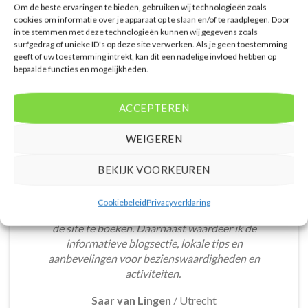
Om de beste ervaringen te bieden, gebruiken wij technologieën zoals
cookies om informatie over je apparaat op te slaan en/of te raadplegen. Door
in te stemmen met deze technologieën kunnen wij gegevens zoals
surfgedrag of unieke ID's op deze site verwerken. Als je geen toestemming
geeft of uw toestemming intrekt, kan dit een nadelige invloed hebben op
bepaalde functies en mogelijkheden.
WAT ZE OVER ONS ZEGGEN
ACCEPTEREN
WEIGEREN
De website heeft een handige zoekfunctie voor
BEKIJK VOORKEUREN
accommodaties met verschillende filters zoals
prijsklasse en aantal sterren. Pluspunt is de real-
Cookiebeleid
Privacyverklaring
time prijsinformatie en de mogelijkheid om direct op
de site te boeken. Daarnaast waardeer ik de
informatieve blogsectie, lokale tips en
aanbevelingen voor bezienswaardigheden en
activiteiten.
Saar van Lingen
/
Utrecht