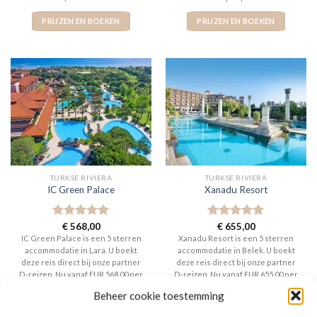
PRIJZEN EN BOEKEN
PRIJZEN EN BOEKEN
TURKSE RIVIERA
TURKSE RIVIERA
IC Green Palace
Xanadu Resort
Gewaardeerd
€
568,00
Gewaardeerd
€
655,00
5
uit 5
5
uit 5
IC Green Palace is een 5 sterren
Xanadu Resort is een 5 sterren
accommodatie in Lara. U boekt
accommodatie in Belek. U boekt
deze reis direct bij onze partner
deze reis direct bij onze partner
D-reizen. Nu vanaf EUR 568.00 per
D-reizen. Nu vanaf EUR 655.00 per
persoon.
persoon.
Beheer cookie toestemming
PRIJZEN EN BOEKEN
PRIJZEN EN BOEKEN