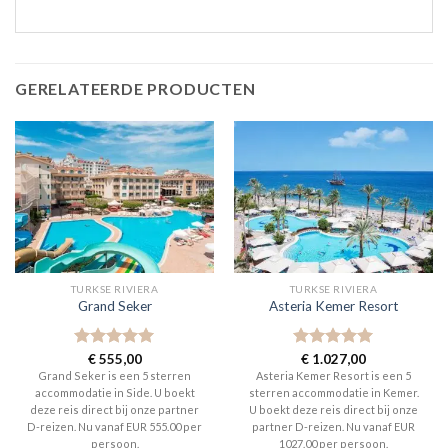
GERELATEERDE PRODUCTEN
TURKSE RIVIERA
TURKSE RIVIERA
Grand Seker
Asteria Kemer Resort
Gewaardeerd
€
555,00
Gewaardeerd
€
1.027,00
5
uit 5
5
uit 5
Grand Seker is een 5 sterren
Asteria Kemer Resort is een 5
accommodatie in Side. U boekt
sterren accommodatie in Kemer.
deze reis direct bij onze partner
U boekt deze reis direct bij onze
D-reizen. Nu vanaf EUR 555.00 per
partner D-reizen. Nu vanaf EUR
persoon.
1027.00 per persoon.