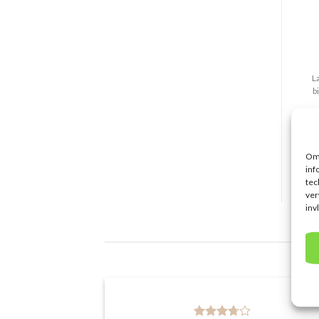
L
b
Om 
inf
tec
ver
inv