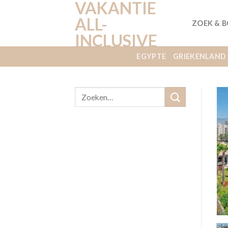
VAKANTIE
Ga
naar
ALL-
ZOEK & 
inhoud
INCLUSIVE
EGYPTE
GRIEKENLAND