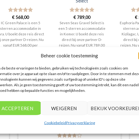
Select
Gewaardeerd
€
568,00
Gewaardeerd
€
789,00
Gew
€
5
uit 5
5
uit 5
5
ui
IC Green Palace is een 5
Seven Seas Gravel Select is
Euphoria Pa
sterren accommodatie in
een 5 sterren accommodatie
sterren a
ara. U boekt deze reis direct
in Kemer. U boekt deze reis
Kizilagac. 
ij onze partner D-reizen. Nu
direct bij onze partner D-
direct bij
vanaf EUR 568.00 per
reizen. Nu vanaf EUR 789.00
reizen. Nu
persoon.
per persoon.
per
Beheer cookie toestemming
PRIJZEN EN BOEKEN
PRIJZEN EN BOEKEN
PRIJZE
de beste ervaringen te bieden, gebruiken wij technologieën zoals cookies om
ormatie over je apparaat op te slaan en/of te raadplegen. Door in te stemmen met dez
hnologieën kunnen wij gegevens zoals surfgedrag of unieke ID's op deze site
werken. Als je geen toestemming geeft of uw toestemming intrekt, kan dit een nadel
loed hebben op bepaalde functies en mogelijkheden.
WAT ZE OVER ONS ZEGGEN
ACCEPTEREN
WEIGEREN
BEKIJK VOORKEURE
Cookiebeleid
Privacyverklaring