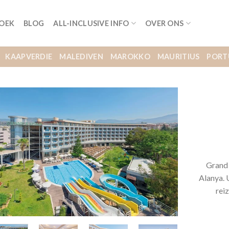
BOEK
BLOG
ALL-INCLUSIVE INFO
OVER ONS
KAAPVERDIE
MALEDIVEN
MAROKKO
MAURITIUS
PORT
Grand 
Alanya. 
rei