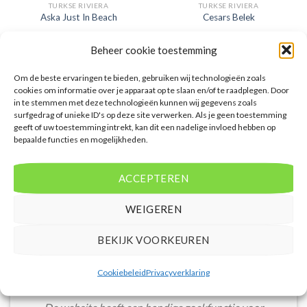
TURKSE RIVIERA
TURKSE RIVIERA
Aska Just In Beach
Cesars Belek
Beheer cookie toestemming
Gewaardeerd
€
349,00
Gewaardeerd
€
642,00
5
uit 5
5
uit 5
Aska Just In Beach is een 5
Cesars Belek is een 5 sterren
sterren accommodatie in Alanya.
accommodatie in Belek. U boekt
Om de beste ervaringen te bieden, gebruiken wij technologieën zoals
U boekt deze reis direct bij onze
deze reis direct bij onze partner
cookies om informatie over je apparaat op te slaan en/of te raadplegen. Door
partner D-reizen. Nu vanaf EUR
D-reizen. Nu vanaf EUR 642.00 per
in te stemmen met deze technologieën kunnen wij gegevens zoals
349.00 per persoon.
persoon.
surfgedrag of unieke ID's op deze site verwerken. Als je geen toestemming
geeft of uw toestemming intrekt, kan dit een nadelige invloed hebben op
PRIJZEN EN BOEKEN
PRIJZEN EN BOEKEN
bepaalde functies en mogelijkheden.
ACCEPTEREN
WEIGEREN
WAT ZE OVER ONS ZEGGEN
BEKIJK VOORKEUREN
Cookiebeleid
Privacyverklaring