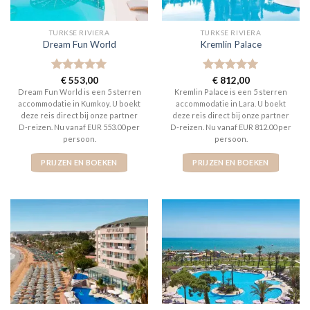
TURKSE RIVIERA
TURKSE RIVIERA
Dream Fun World
Kremlin Palace
Gewaardeerd
€
553,00
Gewaardeerd
€
812,00
5
uit 5
5
uit 5
Dream Fun World is een 5 sterren
Kremlin Palace is een 5 sterren
accommodatie in Kumkoy. U boekt
accommodatie in Lara. U boekt
deze reis direct bij onze partner
deze reis direct bij onze partner
D-reizen. Nu vanaf EUR 553.00 per
D-reizen. Nu vanaf EUR 812.00 per
persoon.
persoon.
PRIJZEN EN BOEKEN
PRIJZEN EN BOEKEN