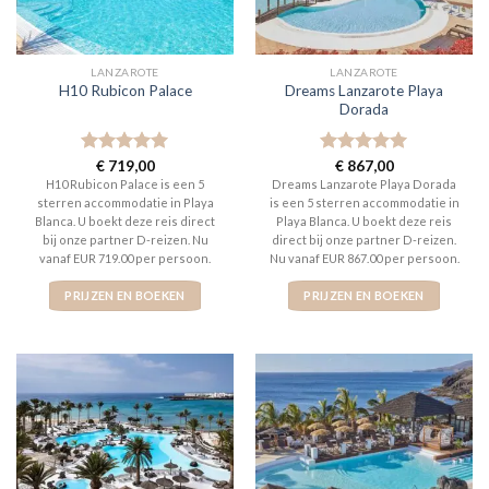
LANZAROTE
LANZAROTE
Dreams Lanzarote Playa
H10 Rubicon Palace
Dorada
Gewaardeerd
€
719,00
Gewaardeerd
€
867,00
5
uit 5
5
uit 5
H10 Rubicon Palace is een 5
Dreams Lanzarote Playa Dorada
sterren accommodatie in Playa
is een 5 sterren accommodatie in
Blanca. U boekt deze reis direct
Playa Blanca. U boekt deze reis
bij onze partner D-reizen. Nu
direct bij onze partner D-reizen.
vanaf EUR 719.00 per persoon.
Nu vanaf EUR 867.00 per persoon.
PRIJZEN EN BOEKEN
PRIJZEN EN BOEKEN