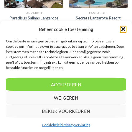
LANZAROTE
LANZAROTE
Paradisus Salinas Lanzarote
Secrets Lanzarote Resort
Beheer cookie toestemming
Gewaardeerd
€
1.431,00
Gewaardeerd
€
785,00
5
uit 5
5
uit 5
Paradisus Salinas Lanzarote is
Secrets Lanzarote Resort is een 5
Om de beste ervaringen te bieden, gebruiken wij technologieën zoals
een 5 sterren accommodatie in
sterren accommodatie in Puerto
cookies om informatie over je apparaat op te slaan en/of te raadplegen. Door
Costa Teguise. U boekt deze reis
Calero. U boekt deze reis direct
in te stemmen met deze technologieën kunnen wij gegevens zoals
direct bij onze partner D-reizen.
bij onze partner D-reizen. Nu
surfgedrag of unieke ID's op deze site verwerken. Als je geen toestemming
Nu vanaf EUR 1431.00 per
vanaf EUR 785.00 per persoon.
geeft of uw toestemming intrekt, kan dit een nadelige invloed hebben op
persoon.
bepaalde functies en mogelijkheden.
PRIJZEN EN BOEKEN
PRIJZEN EN BOEKEN
ACCEPTEREN
WEIGEREN
BEKIJK VOORKEUREN
WAT ZE OVER ONS ZEGGEN
Cookiebeleid
Privacyverklaring