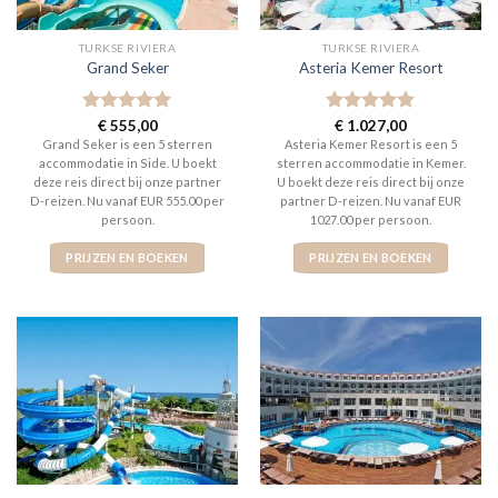
TURKSE RIVIERA
TURKSE RIVIERA
Grand Seker
Asteria Kemer Resort
Gewaardeerd
€
555,00
Gewaardeerd
€
1.027,00
5
uit 5
5
uit 5
Grand Seker is een 5 sterren
Asteria Kemer Resort is een 5
accommodatie in Side. U boekt
sterren accommodatie in Kemer.
deze reis direct bij onze partner
U boekt deze reis direct bij onze
D-reizen. Nu vanaf EUR 555.00 per
partner D-reizen. Nu vanaf EUR
persoon.
1027.00 per persoon.
PRIJZEN EN BOEKEN
PRIJZEN EN BOEKEN