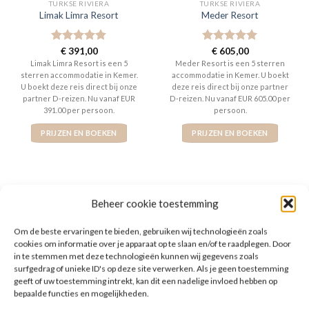
TURKSE RIVIERA
TURKSE RIVIERA
Limak Limra Resort
Meder Resort
Gewaardeerd
€
391,00
Gewaardeerd
€
605,00
5
uit 5
5
uit 5
Limak Limra Resort is een 5
Meder Resort is een 5 sterren
sterren accommodatie in Kemer.
accommodatie in Kemer. U boekt
U boekt deze reis direct bij onze
deze reis direct bij onze partner
partner D-reizen. Nu vanaf EUR
D-reizen. Nu vanaf EUR 605.00 per
391.00 per persoon.
persoon.
PRIJZEN EN BOEKEN
PRIJZEN EN BOEKEN
Beheer cookie toestemming
WAT ZE OVER ONS ZEGGEN
Om de beste ervaringen te bieden, gebruiken wij technologieën zoals
cookies om informatie over je apparaat op te slaan en/of te raadplegen. Door
in te stemmen met deze technologieën kunnen wij gegevens zoals
surfgedrag of unieke ID's op deze site verwerken. Als je geen toestemming
geeft of uw toestemming intrekt, kan dit een nadelige invloed hebben op
bepaalde functies en mogelijkheden.
De website heeft een handige zoekfunctie voor