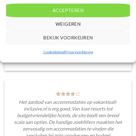
accommodaties met verschillende filters zoals
ACCEPTEREN
prijsklasse en aantal sterren. Pluspunt is de real-
time prijsinformatie en de mogelijkheid om direct op
WEIGEREN
de site te boeken. Daarnaast waardeer ik de
informatieve blogsectie, lokale tips en
BEKIJK VOORKEUREN
aanbevelingen voor bezienswaardigheden en
activiteiten.
Cookiebeleid
Privacyverklaring
Saar van Lingen
/
Utrecht
Het aanbod van accommodaties op vakantieall-
inclusive.nl is erg goed. Van luxe resorts tot
budgetvriendelijke hotels, de site biedt een breed
scala aan opties. De handige zoekfilters maakten het
eenvoudig om accommodaties te vinden die
aansluiten bij mijn voorkeuren en budget.