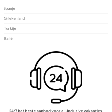
Spanje
Griekenland
Turkije
Italië
24/7 het beste aanbod voor all-inclusive vakanties.