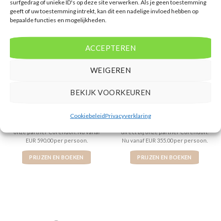
surfgedrag of unieke ID's op deze site verwerken. Als je geen toestemming
geeft of uw toestemming intrekt, kan dit een nadelige invloed hebben op
bepaalde functies en mogelijkheden.
ACCEPTEREN
SPANJE
GRIEKENLAND
Samian Mare Hotel Suites &
Iberostar Waves Las Dalias
WEIGEREN
Spa
BEKIJK VOORKEUREN
Gewaardeerd
€
590,00
Gewaardeerd
€
355,00
4
uit 5
4
uit 5
Iberostar Waves Las Dalias is een
Samian Mare Hotel Suites & Spa is
Cookiebeleid
Privacyverklaring
4 sterren accommodatie in Costa
een 4 sterren accommodatie in
Adeje . U boekt deze reis direct bij
Karlovassi . U boekt deze reis
onze partner Corendon. Nu vanaf
direct bij onze partner Corendon.
EUR 590.00 per persoon.
Nu vanaf EUR 355.00 per persoon.
PRIJZEN EN BOEKEN
PRIJZEN EN BOEKEN