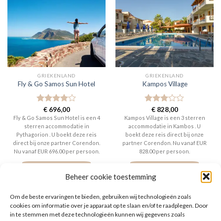
GRIEKENLAND
GRIEKENLAND
Fly & Go Samos Sun Hotel
Kampos Village
Gewaardeerd
€
696,00
Gewaardeerd
€
828,00
4
uit 5
3
uit 5
Fly & Go Samos Sun Hotel is een 4
Kampos Village is een 3 sterren
sterren accommodatie in
accommodatie in Kambos . U
Pythagorion . U boekt deze reis
boekt deze reis direct bij onze
direct bij onze partner Corendon.
partner Corendon. Nu vanaf EUR
Nu vanaf EUR 696.00 per persoon.
828.00 per persoon.
PRIJZEN EN BOEKEN
PRIJZEN EN BOEKEN
Beheer cookie toestemming
Om de beste ervaringen te bieden, gebruiken wij technologieën zoals
cookies om informatie over je apparaat op te slaan en/of te raadplegen. Door
in te stemmen met deze technologieën kunnen wij gegevens zoals