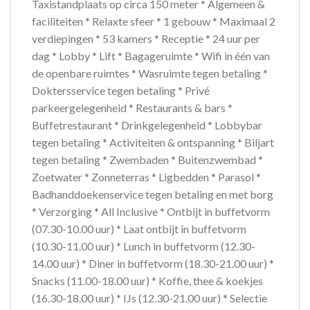
Taxistandplaats op circa 150 meter * Algemeen &
faciliteiten * Relaxte sfeer * 1 gebouw * Maximaal 2
verdiepingen * 53 kamers * Receptie * 24 uur per
dag * Lobby * Lift * Bagageruimte * Wifi in één van
de openbare ruimtes * Wasruimte tegen betaling *
Doktersservice tegen betaling * Privé
parkeergelegenheid * Restaurants & bars *
Buffetrestaurant * Drinkgelegenheid * Lobbybar
tegen betaling * Activiteiten & ontspanning * Biljart
tegen betaling * Zwembaden * Buitenzwembad *
Zoetwater * Zonneterras * Ligbedden * Parasol *
Badhanddoekenservice tegen betaling en met borg
* Verzorging * All Inclusive * Ontbijt in buffetvorm
(07.30-10.00 uur) * Laat ontbijt in buffetvorm
(10.30-11.00 uur) * Lunch in buffetvorm (12.30-
14.00 uur) * Diner in buffetvorm (18.30-21.00 uur) *
Snacks (11.00-18.00 uur) * Koffie, thee & koekjes
(16.30-18.00 uur) * IJs (12.30-21.00 uur) * Selectie