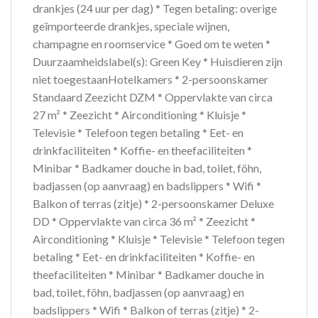
drankjes (24 uur per dag) * Tegen betaling: overige
geïmporteerde drankjes, speciale wijnen,
champagne en roomservice * Goed om te weten *
Duurzaamheidslabel(s): Green Key * Huisdieren zijn
niet toegestaanHotelkamers * 2-persoonskamer
Standaard Zeezicht DZM * Oppervlakte van circa
27 m² * Zeezicht * Airconditioning * Kluisje *
Televisie * Telefoon tegen betaling * Eet- en
drinkfaciliteiten * Koffie- en theefaciliteiten *
Minibar * Badkamer douche in bad, toilet, föhn,
badjassen (op aanvraag) en badslippers * Wifi *
Balkon of terras (zitje) * 2-persoonskamer Deluxe
DD * Oppervlakte van circa 36 m² * Zeezicht *
Airconditioning * Kluisje * Televisie * Telefoon tegen
betaling * Eet- en drinkfaciliteiten * Koffie- en
theefaciliteiten * Minibar * Badkamer douche in
bad, toilet, föhn, badjassen (op aanvraag) en
badslippers * Wifi * Balkon of terras (zitje) * 2-