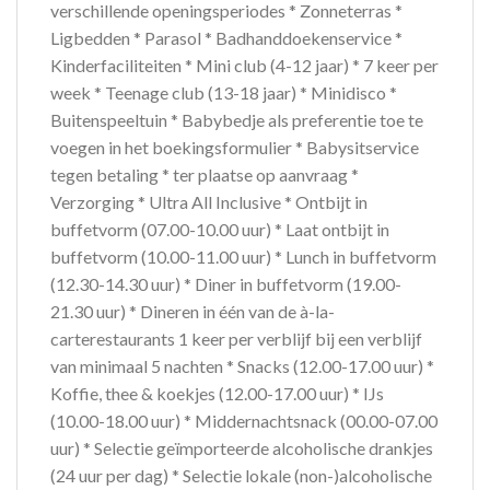
verschillende openingsperiodes * Zonneterras *
Ligbedden * Parasol * Badhanddoekenservice *
Kinderfaciliteiten * Mini club (4-12 jaar) * 7 keer per
week * Teenage club (13-18 jaar) * Minidisco *
Buitenspeeltuin * Babybedje als preferentie toe te
voegen in het boekingsformulier * Babysitservice
tegen betaling * ter plaatse op aanvraag *
Verzorging * Ultra All Inclusive * Ontbijt in
buffetvorm (07.00-10.00 uur) * Laat ontbijt in
buffetvorm (10.00-11.00 uur) * Lunch in buffetvorm
(12.30-14.30 uur) * Diner in buffetvorm (19.00-
21.30 uur) * Dineren in één van de à-la-
carterestaurants 1 keer per verblijf bij een verblijf
van minimaal 5 nachten * Snacks (12.00-17.00 uur) *
Koffie, thee & koekjes (12.00-17.00 uur) * IJs
(10.00-18.00 uur) * Middernachtsnack (00.00-07.00
uur) * Selectie geïmporteerde alcoholische drankjes
(24 uur per dag) * Selectie lokale (non-)alcoholische