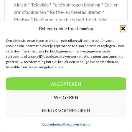
Kluisje * Televisie * Telefoon tegen betaling * Eet- en
drinkfaciliteiten * Koffie- en theefaciliteiten *
Minibar * Badkamer douche in bad, toilet, föhn,
badjassen (op aanvraag) en badslippers * Wifi *
Beheer cookie toestemming
Balkon of terras (zitje) * Familiekamer Connection
Om de beste ervaringen te bieden, gebruiken wij technologieën zoals
FK * Oppervlakte van circa 54 m² * Zeezicht * Twee
cookies om informatie over je apparaat op te slaan en/of te raadplegen. Door
standaardkamers met tussendeur * Airconditioning
in te stemmen met deze technologieën kunnen wij gegevens zoals
* Kluisje * Televisie * Telefoon tegen betaling * Eet-
surfgedrag of unieke ID's op deze site verwerken. Als je geen toestemming
geeft of uw toestemming intrekt, kan dit een nadelige invloed hebben op
en drinkfaciliteiten * Koffie- en theefaciliteiten *
bepaalde functies en mogelijkheden.
Minibar * Badkamer douche in bad, toilet, föhn,
badjassen (op aanvraag) en badslippers * Wifi *
ACCEPTEREN
Balkon of terras (zitje) * Child Friendly Room CF *
Junior suite J1 * Oppervlakte tussen 52 en 56 m² *
WEIGEREN
Zeezicht * Woon-/slaapkamer * Slaapbank voor één
persoon * Eén slaapkamer * Airconditioning * Kluisje
BEKIJK VOORKEUREN
* Televisie * Telefoon tegen betaling * Eet- en
drinkfaciliteiten * Koffie- en theefaciliteiten *
Cookiebeleid
Privacyverklaring
Minibar * Badkamer bad en douche, toilet, föhn,