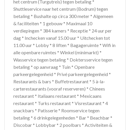
het centrum (Turgutreis) tegen betaling *
Shuttleservice naar het centrum (Bodrum) tegen
betaling * Bushalte op circa 300 meter * Algemeen
& faciliteiten * 1 gebouw * Maximaal 10
verdiepingen * 384 kamers * Receptie * 24 uur per
dag * Inchecken vanaf 15.00 uur * Uitchecken tot
11.00 uur * Lobby * 8 liften * Bagageruimte * Wifi in
alle openbare ruimtes * Winkel (minimarkt) *
Wasservice tegen betaling * Doktersservice tegen
betaling * op aanvraag * Tuin * Openbare
parkeergelegenheid * Privé parkeergelegenheid *
Restaurants & bars * Buffetrestaurant * 5 à-la-
carterestaurants (vooraf reserveren) * Chinees
restaurant * Italiaans restaurant * Mexicaans
restaurant * Turks restaurant * Visrestaurant * 4
snackbars * Patisserie * Roomservice tegen
betaling * 6 drinkgelegenheden * Bar * Beachbar *
Discobar * Lobbybar * 2 poolbars * Activiteiten &