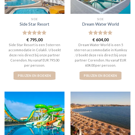
SIDE
SIDE
Side Star Resort
Dream Water World
Gewaardeerd
€
795,00
Gewaardeerd
€
604,00
5
uit 5
5
uit 5
Side Star Resort is een 5 sterren
Dream Water World is een 5
accommodatie in Colakli . U boekt
sterren accommodatie in Kumkoy
deze reis direct bij onze partner
. U boekt deze reis direct bij onze
Corendon. Nu vanaf EUR 795.00
partner Corendon. Nu vanaf EUR
per persoon.
604.00 per persoon.
PRIJZEN EN BOEKEN
PRIJZEN EN BOEKEN