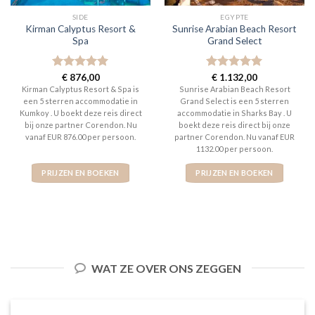
SIDE
EGYPTE
Kirman Calyptus Resort &
Sunrise Arabian Beach Resort
Spa
Grand Select
Gewaardeerd
€
876,00
Gewaardeerd
€
1.132,00
5
uit 5
5
uit 5
Kirman Calyptus Resort & Spa is
Sunrise Arabian Beach Resort
een 5 sterren accommodatie in
Grand Select is een 5 sterren
Kumkoy . U boekt deze reis direct
accommodatie in Sharks Bay . U
bij onze partner Corendon. Nu
boekt deze reis direct bij onze
vanaf EUR 876.00 per persoon.
partner Corendon. Nu vanaf EUR
1132.00 per persoon.
PRIJZEN EN BOEKEN
PRIJZEN EN BOEKEN
WAT ZE OVER ONS ZEGGEN