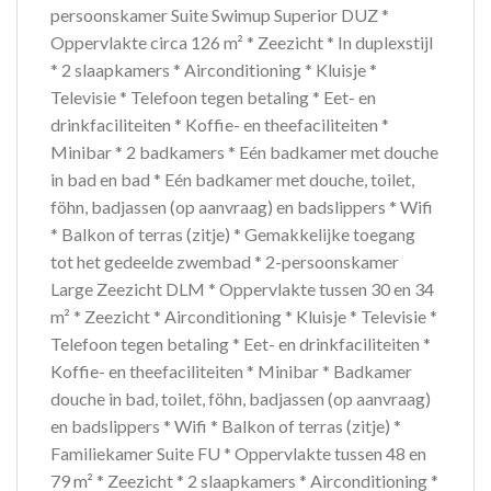
persoonskamer Suite Swimup Superior DUZ *
Oppervlakte circa 126 m² * Zeezicht * In duplexstijl
* 2 slaapkamers * Airconditioning * Kluisje *
Televisie * Telefoon tegen betaling * Eet- en
drinkfaciliteiten * Koffie- en theefaciliteiten *
Minibar * 2 badkamers * Eén badkamer met douche
in bad en bad * Eén badkamer met douche, toilet,
föhn, badjassen (op aanvraag) en badslippers * Wifi
* Balkon of terras (zitje) * Gemakkelijke toegang
tot het gedeelde zwembad * 2-persoonskamer
Large Zeezicht DLM * Oppervlakte tussen 30 en 34
m² * Zeezicht * Airconditioning * Kluisje * Televisie *
Telefoon tegen betaling * Eet- en drinkfaciliteiten *
Koffie- en theefaciliteiten * Minibar * Badkamer
douche in bad, toilet, föhn, badjassen (op aanvraag)
en badslippers * Wifi * Balkon of terras (zitje) *
Familiekamer Suite FU * Oppervlakte tussen 48 en
79 m² * Zeezicht * 2 slaapkamers * Airconditioning *