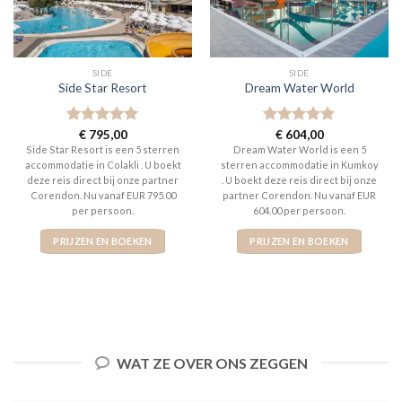
SIDE
SIDE
Side Star Resort
Dream Water World
Gewaardeerd
€
795,00
Gewaardeerd
€
604,00
5
uit 5
5
uit 5
Side Star Resort is een 5 sterren
Dream Water World is een 5
accommodatie in Colakli . U boekt
sterren accommodatie in Kumkoy
deze reis direct bij onze partner
. U boekt deze reis direct bij onze
Corendon. Nu vanaf EUR 795.00
partner Corendon. Nu vanaf EUR
per persoon.
604.00 per persoon.
PRIJZEN EN BOEKEN
PRIJZEN EN BOEKEN
WAT ZE OVER ONS ZEGGEN