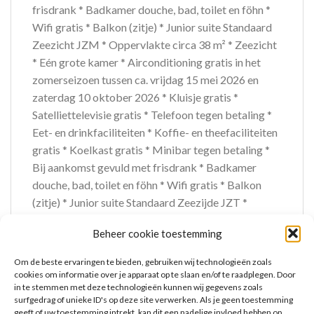
frisdrank * Badkamer douche, bad, toilet en föhn *
Wifi gratis * Balkon (zitje) * Junior suite Standaard
Zeezicht JZM * Oppervlakte circa 38 m² * Zeezicht
* Eén grote kamer * Airconditioning gratis in het
zomerseizoen tussen ca. vrijdag 15 mei 2026 en
zaterdag 10 oktober 2026 * Kluisje gratis *
Satelliettelevisie gratis * Telefoon tegen betaling *
Eet- en drinkfaciliteiten * Koffie- en theefaciliteiten
gratis * Koelkast gratis * Minibar tegen betaling *
Bij aankomst gevuld met frisdrank * Badkamer
douche, bad, toilet en föhn * Wifi gratis * Balkon
(zitje) * Junior suite Standaard Zeezijde JZT *
Oppervlakte van circa 38 m² * Zijzeezicht * Eén
Beheer cookie toestemming
grote kamer * Airconditioning gratis tussen ca.
vrijdag 15 mei 2026 en zaterdag 10 oktober 2026 *
Om de beste ervaringen te bieden, gebruiken wij technologieën zoals
Kluisje gratis * Satelliettelevisie gratis * Telefoon
cookies om informatie over je apparaat op te slaan en/of te raadplegen. Door
in te stemmen met deze technologieën kunnen wij gegevens zoals
tegen betaling * Eet- en drinkfaciliteiten * Koffie- en
surfgedrag of unieke ID's op deze site verwerken. Als je geen toestemming
theefaciliteiten gratis * Koelkast gratis * Minibar
geeft of uw toestemming intrekt, kan dit een nadelige invloed hebben op