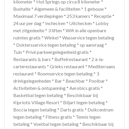
kilometer * Hot Springs op circa 8 kilometer *
Bushalte * Algemeen & faciliteiten * 1 gebouw *
Maximaal 7 verdiepingen * 253 kamers * Receptie *
24 uur per dag * Inchecken * Uitchecken * Lobby
met zitgedeelte * 3 liften * Wifi in alle openbare
ruimtes gratis * Winkel * Wasservice tegen betaling
* Doktersservice tegen betaling * op aanvraag *
Tuin * Privé parkeergelegenheid gratis *
Restaurants & bars * Buffetrestaurant * 2 à-la-
carterestaurants * Grieks restaurant * Mediterraans
restaurant * Roomservice tegen betaling * 3
drinkgelegenheden * Bar * Beachbar * Poolbar *
Activiteiten & ontspanning * Aerobics gratis *
Basketbal tegen betaling * Beschikbaar bij
Kipriotis Village Resort * Biljart tegen betaling *
Boccia tegen betaling * Darts gratis * Duikcentrum
tegen betaling * Fitness gratis * Tennis tegen
betaling * Voetbal tegen betaling * Beschikbaar bij