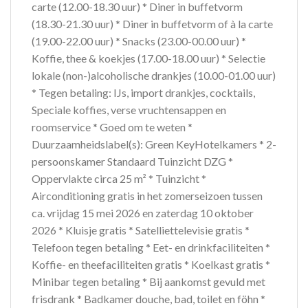
carte (12.00-18.30 uur) * Diner in buffetvorm
(18.30-21.30 uur) * Diner in buffetvorm of à la carte
(19.00-22.00 uur) * Snacks (23.00-00.00 uur) *
Koffie, thee & koekjes (17.00-18.00 uur) * Selectie
lokale (non-)alcoholische drankjes (10.00-01.00 uur)
* Tegen betaling: IJs, import drankjes, cocktails,
Speciale koffies, verse vruchtensappen en
roomservice * Goed om te weten *
Duurzaamheidslabel(s): Green KeyHotelkamers * 2-
persoonskamer Standaard Tuinzicht DZG *
Oppervlakte circa 25 m² * Tuinzicht *
Airconditioning gratis in het zomerseizoen tussen
ca. vrijdag 15 mei 2026 en zaterdag 10 oktober
2026 * Kluisje gratis * Satelliettelevisie gratis *
Telefoon tegen betaling * Eet- en drinkfaciliteiten *
Koffie- en theefaciliteiten gratis * Koelkast gratis *
Minibar tegen betaling * Bij aankomst gevuld met
frisdrank * Badkamer douche, bad, toilet en föhn *