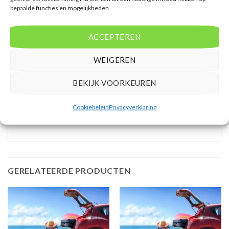
tegen betaling * Bij aankomst gevuld met frisdrank
bepaalde functies en mogelijkheden.
* Badkamer douche, bad, toilet en föhn * Wifi gratis
* Balkon (zitje)
ACCEPTEREN
Extra informatie
WEIGEREN
Bovenstaande prijs is op basis van 8 dagen
BEKIJK VOORKEUREN
Mensen beoordelen deze reis met een 7,3
Cookiebeleid
Privacyverklaring
Vertrek vanaf EIN
GERELATEERDE PRODUCTEN