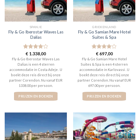
SPANJE
GRIEKENLAND
Fly & Go Iberostar Waves Las
Fly & Go Samian Mare Hotel
Dalias
Suites & Spa
Gewaardeerd
€
1.338,00
Gewaardeerd
€
697,00
4
uit 5
4
uit 5
Fly & Go Iberostar Waves Las
Fly & Go Samian Mare Hotel
Dalias is een 4 sterren
Suites & Spa is een 4 sterren
accommodatie in Costa Adeje . U
accommodatie in Karlovassi . U
boekt deze reis direct bij onze
boekt deze reis direct bij onze
partner Corendon. Nu vanaf EUR
partner Corendon. Nu vanaf EUR
1338.00 per persoon.
697.00 per persoon.
PRIJZEN EN BOEKEN
PRIJZEN EN BOEKEN