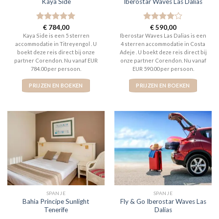
Kaya Side
Iberostar Waves Las Dalias
Gewaardeerd
€
784,00
Gewaardeerd
€
590,00
5
uit 5
4
uit 5
Kaya Side is een 5 sterren
Iberostar Waves Las Dalias is een
accommodatie in Titreyengol . U
4 sterren accommodatie in Costa
boekt deze reis direct bij onze
Adeje . U boekt deze reis direct bij
partner Corendon. Nu vanaf EUR
onze partner Corendon. Nu vanaf
784.00 per persoon.
EUR 590.00 per persoon.
PRIJZEN EN BOEKEN
PRIJZEN EN BOEKEN
SPANJE
SPANJE
Bahia Principe Sunlight
Fly & Go Iberostar Waves Las
Tenerife
Dalias