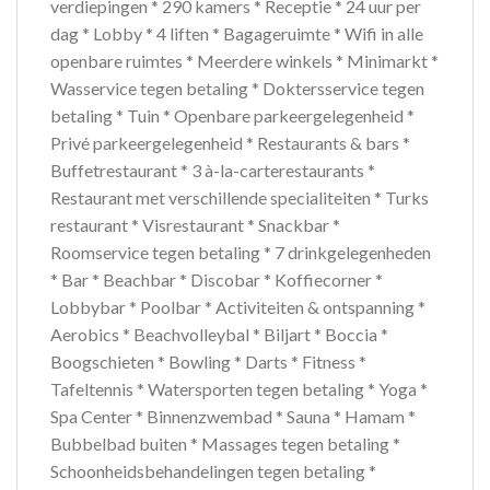
verdiepingen * 290 kamers * Receptie * 24 uur per
dag * Lobby * 4 liften * Bagageruimte * Wifi in alle
openbare ruimtes * Meerdere winkels * Minimarkt *
Wasservice tegen betaling * Doktersservice tegen
betaling * Tuin * Openbare parkeergelegenheid *
Privé parkeergelegenheid * Restaurants & bars *
Buffetrestaurant * 3 à-la-carterestaurants *
Restaurant met verschillende specialiteiten * Turks
restaurant * Visrestaurant * Snackbar *
Roomservice tegen betaling * 7 drinkgelegenheden
* Bar * Beachbar * Discobar * Koffiecorner *
Lobbybar * Poolbar * Activiteiten & ontspanning *
Aerobics * Beachvolleybal * Biljart * Boccia *
Boogschieten * Bowling * Darts * Fitness *
Tafeltennis * Watersporten tegen betaling * Yoga *
Spa Center * Binnenzwembad * Sauna * Hamam *
Bubbelbad buiten * Massages tegen betaling *
Schoonheidsbehandelingen tegen betaling *