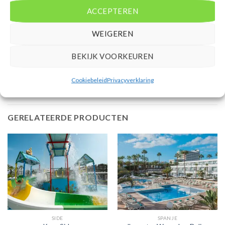
Extra informatie
ACCEPTEREN
Bovenstaande prijs is op basis van 8 dagen
WEIGEREN
Mensen beoordelen deze reis met een 9,1
BEKIJK VOORKEUREN
Vertrek vanaf AMS
Cookiebeleid
Privacyverklaring
GERELATEERDE PRODUCTEN
SIDE
SPANJE