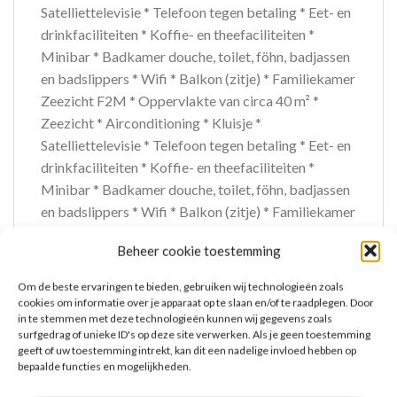
Satelliettelevisie * Telefoon tegen betaling * Eet- en
drinkfaciliteiten * Koffie- en theefaciliteiten *
Minibar * Badkamer douche, toilet, föhn, badjassen
en badslippers * Wifi * Balkon (zitje) * Familiekamer
Zeezicht F2M * Oppervlakte van circa 40 m² *
Zeezicht * Airconditioning * Kluisje *
Satelliettelevisie * Telefoon tegen betaling * Eet- en
drinkfaciliteiten * Koffie- en theefaciliteiten *
Minibar * Badkamer douche, toilet, föhn, badjassen
en badslippers * Wifi * Balkon (zitje) * Familiekamer
Zeezicht F3M * Junior suite Standaard Zijzeezicht
Beheer cookie toestemming
JZ * Oppervlakte van circa 32 m² * Zeezicht *
Airconditioning * Kluisje * Satelliettelevisie *
Om de beste ervaringen te bieden, gebruiken wij technologieën zoals
Telefoon tegen betaling * Eet- en drinkfaciliteiten *
cookies om informatie over je apparaat op te slaan en/of te raadplegen. Door
in te stemmen met deze technologieën kunnen wij gegevens zoals
Koffie- en theefaciliteiten * Minibar * Badkamer
surfgedrag of unieke ID's op deze site verwerken. Als je geen toestemming
douche, toilet, föhn, badjassen en badslippers * Wifi
geeft of uw toestemming intrekt, kan dit een nadelige invloed hebben op
* Balkon (zitje)
bepaalde functies en mogelijkheden.