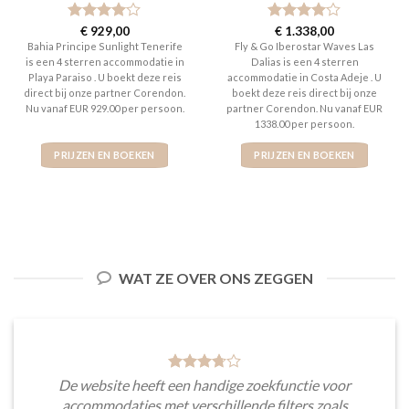
Gewaardeerd
€
929,00
Gewaardeerd
€
1.338,00
4
uit 5
4
uit 5
Bahia Principe Sunlight Tenerife
Fly & Go Iberostar Waves Las
is een 4 sterren accommodatie in
Dalias is een 4 sterren
Playa Paraiso . U boekt deze reis
accommodatie in Costa Adeje . U
direct bij onze partner Corendon.
boekt deze reis direct bij onze
Nu vanaf EUR 929.00 per persoon.
partner Corendon. Nu vanaf EUR
1338.00 per persoon.
PRIJZEN EN BOEKEN
PRIJZEN EN BOEKEN
WAT ZE OVER ONS ZEGGEN
De website heeft een handige zoekfunctie voor
accommodaties met verschillende filters zoals