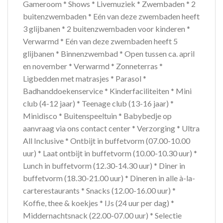
Gameroom * Shows * Livemuziek * Zwembaden * 2
buitenzwembaden * Eén van deze zwembaden heeft
3 glijbanen * 2 buitenzwembaden voor kinderen *
Verwarmd * Eén van deze zwembaden heeft 5
glijbanen * Binnenzwembad * Open tussen ca. april
en november * Verwarmd * Zonneterras *
Ligbedden met matrasjes * Parasol *
Badhanddoekenservice * Kinderfaciliteiten * Mini
club (4-12 jaar) * Teenage club (13-16 jaar) *
Minidisco * Buitenspeeltuin * Babybedje op
aanvraag via ons contact center * Verzorging * Ultra
All Inclusive * Ontbijt in buffetvorm (07.00-10.00
uur) * Laat ontbijt in buffetvorm (10.00-10.30 uur) *
Lunch in buffetvorm (12.30-14.30 uur) * Diner in
buffetvorm (18.30-21.00 uur) * Dineren in alle à-la-
carterestaurants * Snacks (12.00-16.00 uur) *
Koffie, thee & koekjes * IJs (24 uur per dag) *
Middernachtsnack (22.00-07.00 uur) * Selectie