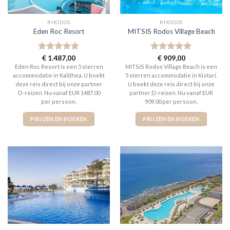
RHODOS
RHODOS
Eden Roc Resort
MITSIS Rodos Village Beach
Gewaardeerd
€
1.487,00
Gewaardeerd
€
909,00
5
uit 5
5
uit 5
Eden Roc Resort is een 5 sterren
MITSIS Rodos Village Beach is een
accommodatie in Kalithea. U boekt
5 sterren accommodatie in Kiotari.
deze reis direct bij onze partner
U boekt deze reis direct bij onze
D-reizen. Nu vanaf EUR 1487.00
partner D-reizen. Nu vanaf EUR
per persoon.
909.00 per persoon.
PRIJZEN EN BOEKEN
PRIJZEN EN BOEKEN