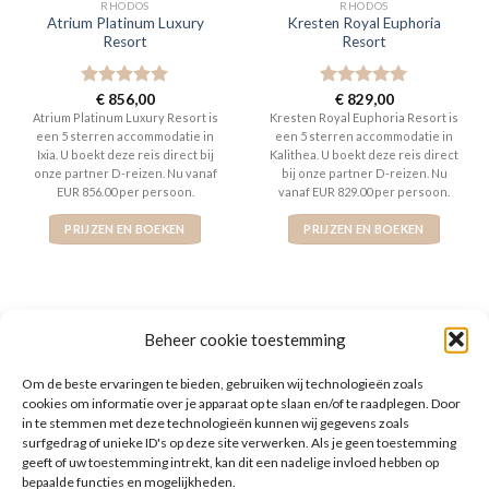
RHODOS
RHODOS
Atrium Platinum Luxury
Kresten Royal Euphoria
Resort
Resort
Gewaardeerd
€
856,00
Gewaardeerd
€
829,00
5
uit 5
5
uit 5
Atrium Platinum Luxury Resort is
Kresten Royal Euphoria Resort is
een 5 sterren accommodatie in
een 5 sterren accommodatie in
Ixia. U boekt deze reis direct bij
Kalithea. U boekt deze reis direct
onze partner D-reizen. Nu vanaf
bij onze partner D-reizen. Nu
EUR 856.00 per persoon.
vanaf EUR 829.00 per persoon.
PRIJZEN EN BOEKEN
PRIJZEN EN BOEKEN
Beheer cookie toestemming
WAT ZE OVER ONS ZEGGEN
Om de beste ervaringen te bieden, gebruiken wij technologieën zoals
cookies om informatie over je apparaat op te slaan en/of te raadplegen. Door
in te stemmen met deze technologieën kunnen wij gegevens zoals
surfgedrag of unieke ID's op deze site verwerken. Als je geen toestemming
geeft of uw toestemming intrekt, kan dit een nadelige invloed hebben op
bepaalde functies en mogelijkheden.