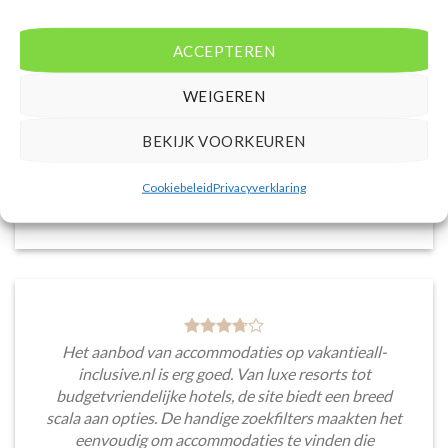
De website heeft een handige zoekfunctie voor
accommodaties met verschillende filters zoals
ACCEPTEREN
prijsklasse en aantal sterren. Pluspunt is de real-
time prijsinformatie en de mogelijkheid om direct op
WEIGEREN
de site te boeken. Daarnaast waardeer ik de
informatieve blogsectie, lokale tips en
BEKIJK VOORKEUREN
aanbevelingen voor bezienswaardigheden en
activiteiten.
Cookiebeleid
Privacyverklaring
Saar van Lingen
/
Utrecht
Het aanbod van accommodaties op vakantieall-
inclusive.nl is erg goed. Van luxe resorts tot
budgetvriendelijke hotels, de site biedt een breed
scala aan opties. De handige zoekfilters maakten het
eenvoudig om accommodaties te vinden die