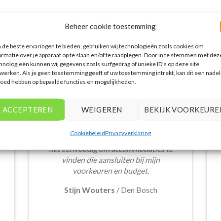
Beheer cookie toestemming
WAT ZE OVER ONS ZEGGEN
de beste ervaringen te bieden, gebruiken wij technologieën zoals cookies om
ormatie over je apparaat op te slaan en/of te raadplegen. Door in te stemmen met dez
hnologieën kunnen wij gegevens zoals surfgedrag of unieke ID's op deze site
werken. Als je geen toestemming geeft of uw toestemming intrekt, kan dit een nadel
loed hebben op bepaalde functies en mogelijkheden.
Het aanbod van accommodaties op
vakantieall-inclusive.nl is erg goed. Van
ACCEPTEREN
WEIGEREN
BEKIJK VOORKEURE
luxe resorts tot budgetvriendelijke
hotels, de site biedt een breed scala aan
Cookiebeleid
Privacyverklaring
opties. De handige zoekfilters maakten
het eenvoudig om accommodaties te
vinden die aansluiten bij mijn
voorkeuren en budget.
Stijn Wouters
/
Den Bosch