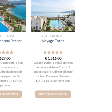
SCHE KUST
EGEISCHE KUST
odrum Resort
Voyage Torba
aardeerd
627,00
Gewaardeerd
€
1.516,00
t 5
5
uit 5
um Resort is een
Voyage Torba is een 5 sterren
 accommodatie in
accommodatie in Torba. U
 U boekt deze reis
boekt deze reis direct bij onze
 onze partner D-
partner D-reizen. Nu vanaf
 vanaf EUR 627.00
EUR 1516.00 per persoon.
 persoon.
N EN BOEKEN
PRIJZEN EN BOEKEN