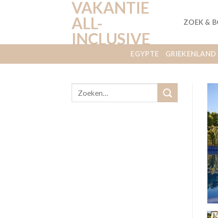
VAKANTIE
Ga
naar
ALL-
ZOEK & 
inhoud
INCLUSIVE
EGYPTE
GRIEKENLAND