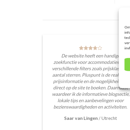
Om 
inf
tec
ver
inv
De website heeft een handige
zoekfunctie voor accommodaties met
verschillende filters zoals prijsklasse en
aantal sterren. Pluspunt is de real-time
prijsinformatie en de mogelijkheid om
direct op de site te boeken. Daarnaast
waardeer ik de informatieve blogsectie,
lokale tips en aanbevelingen voor
bezienswaardigheden en activiteiten.
Saar van Lingen
/
Utrecht