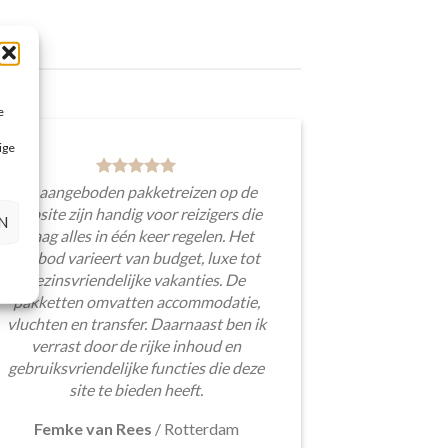
e
ige
De aangeboden pakketreizen op de
website zijn handig voor reizigers die
N
graag alles in één keer regelen. Het
aanbod varieert van budget, luxe tot
gezinsvriendelijke vakanties. De
pakketten omvatten accommodatie,
vluchten en transfer. Daarnaast ben ik
verrast door de rijke inhoud en
gebruiksvriendelijke functies die deze
site te bieden heeft.
Femke van Rees
/
Rotterdam