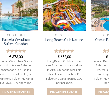
EGEISCHE KUST
EGEISCHE KUST
EGEI
Ramada Wyndham
Long Beach Club Nature
Yasmin B
Suites Kusadasi
Gewaardeerd
€
373,00
Gewaardeerd
€
652,00
Gew
€
5
uit 5
5
uit 5
5
ui
Ramada Wyndham Suites
Long Beach Club Nature is
Yasmin Bodr
Kusadasi is een 5 sterren
een 5 sterren accommodatie
5 sterren
ccommodatie in Kusadasi. U
in Akbuk. U boekt deze reis
Turgutreis.
ekt deze reis direct bij onze
direct bij onze partner D-
direct bij
partner D-reizen. Nu vanaf
reizen. Nu vanaf EUR 652.00
reizen. Nu
EUR 373.00 per persoon.
per persoon.
per
PRIJZEN EN BOEKEN
PRIJZEN EN BOEKEN
PRIJZE