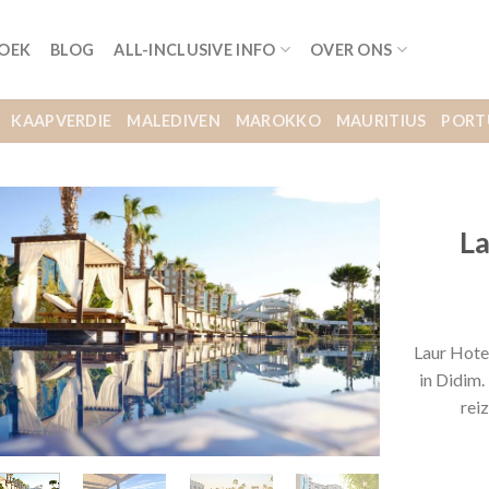
BOEK
BLOG
ALL-INCLUSIVE INFO
OVER ONS
KAAPVERDIE
MALEDIVEN
MAROKKO
MAURITIUS
PORT
La
Laur Hote
in Didim.
rei