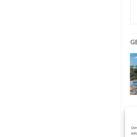
G
Om 
inf