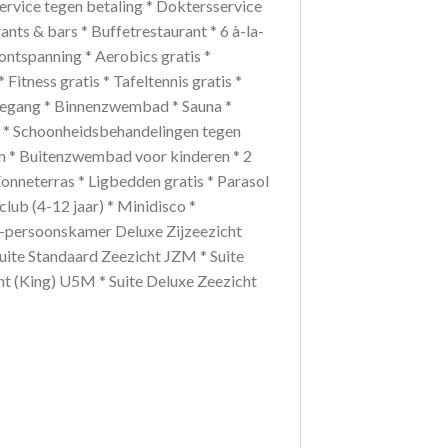
rvice tegen betaling * Doktersservice
ants & bars * Buffetrestaurant * 6 à-la-
 ontspanning * Aerobics gratis *
 Fitness gratis * Tafeltennis gratis *
 toegang * Binnenzwembad * Sauna *
 * Schoonheidsbehandelingen tegen
n * Buitenzwembad voor kinderen * 2
nneterras * Ligbedden gratis * Parasol
club (4-12 jaar) * Minidisco *
2-persoonskamer Deluxe Zijzeezicht
uite Standaard Zeezicht JZM * Suite
ht (King) U5M * Suite Deluxe Zeezicht