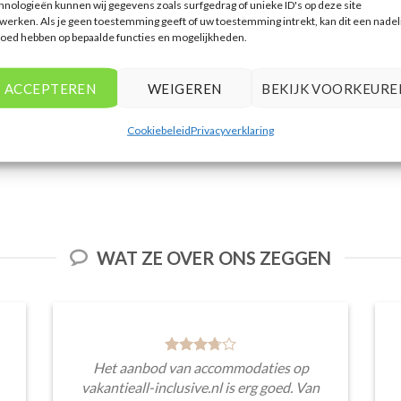
4
uit 5
4
uit 5
4
ui
berostar Waves Las Dalias is
Bahia Principe Sunlight
Fly & Go Ib
hnologieën kunnen wij gegevens zoals surfgedrag of unieke ID's op deze site
en 4 sterren accommodatie
Tenerife is een 4 sterren
Dalias i
werken. Als je geen toestemming geeft of uw toestemming intrekt, kan dit een nadel
n Costa Adeje . U boekt deze
accommodatie in Playa
accommodati
loed hebben op bepaalde functies en mogelijkheden.
reis direct bij onze partner
Paraiso . U boekt deze reis
. U boekt de
Corendon. Nu vanaf EUR
direct bij onze partner
onze partn
590.00 per persoon.
Corendon. Nu vanaf EUR
vanaf E
ACCEPTEREN
WEIGEREN
BEKIJK VOORKEURE
929.00 per persoon.
p
Cookiebeleid
Privacyverklaring
PRIJZEN EN BOEKEN
PRIJZEN EN BOEKEN
PRIJZE
WAT ZE OVER ONS ZEGGEN
Het aanbod van accommodaties op
vakantieall-inclusive.nl is erg goed. Van