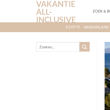
VAKANTIE
Ga
naar
ALL-
ZOEK & 
inhoud
INCLUSIVE
EGYPTE
GRIEKENLAND