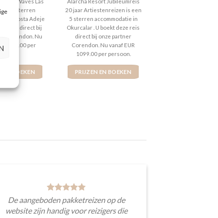
t 5
5
uit 5
erostar Waves Las
Alarcha Resort Jubileumreis
s een 4 sterren
20 jaar Artiestenreizen is een
ige
e in Costa Adeje
5 sterren accommodatie in
ze reis direct bij
Okurcalar . U boekt deze reis
er Corendon. Nu
direct bij onze partner
UR 1338.00 per
Corendon. Nu vanaf EUR
N
ersoon.
1099.00 per persoon.
N EN BOEKEN
PRIJZEN EN BOEKEN
De aangeboden pakketreizen op de
website zijn handig voor reizigers die