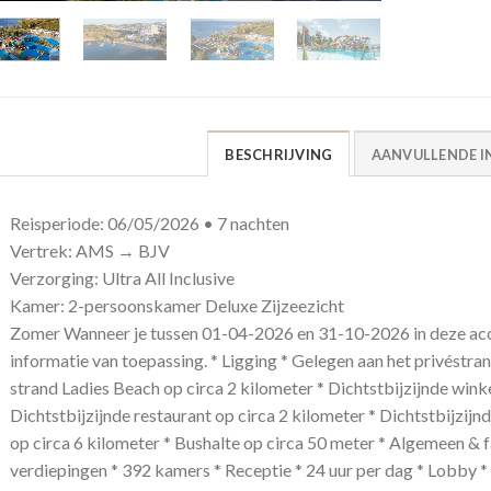
BESCHRIJVING
AANVULLENDE I
Reisperiode: 06/05/2026 • 7 nachten
Vertrek: AMS → BJV
Verzorging: Ultra All Inclusive
Kamer: 2-persoonskamer Deluxe Zijzeezicht
Zomer Wanneer je tussen 01-04-2026 en 31-10-2026 in deze acc
informatie van toepassing. * Ligging * Gelegen aan het privéstr
strand Ladies Beach op circa 2 kilometer * Dichtstbijzijnde winke
Dichtstbijzijnde restaurant op circa 2 kilometer * Dichtstbijzijn
op circa 6 kilometer * Bushalte op circa 50 meter * Algemeen & 
verdiepingen * 392 kamers * Receptie * 24 uur per dag * Lobby * 8