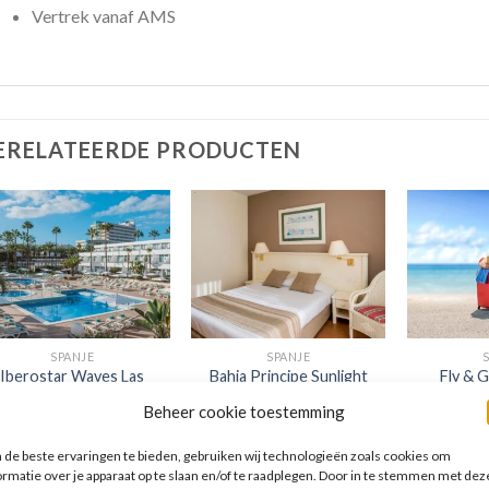
Vertrek vanaf AMS
ERELATEERDE PRODUCTEN
SPANJE
SPANJE
Iberostar Waves Las
Bahia Principe Sunlight
Fly & 
Dalias
Tenerife
Waves
Beheer cookie toestemming
de beste ervaringen te bieden, gebruiken wij technologieën zoals cookies om
Gewaardeerd
€
590,00
Gewaardeerd
€
929,00
Gew
€
1
ormatie over je apparaat op te slaan en/of te raadplegen. Door in te stemmen met dez