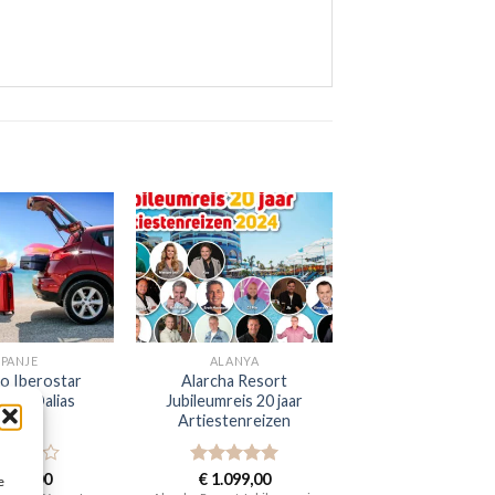
SPANJE
ALANYA
Go Iberostar
Alarcha Resort
 Las Dalias
Jubileumreis 20 jaar
Artiestenreizen
aardeerd
.338,00
Gewaardeerd
€
1.099,00
e