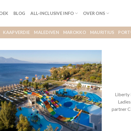
BOEK
BLOG
ALL-INCLUSIVE INFO
OVER ONS
KAAPVERDIE
MALEDIVEN
MAROKKO
MAURITIUS
PORT
Liberty
Ladies
partner C