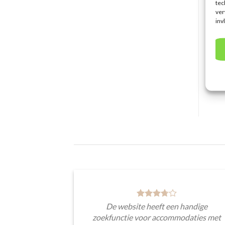
I
tec
e
ver
i
inv
De website heeft een handige
zoekfunctie voor accommodaties met