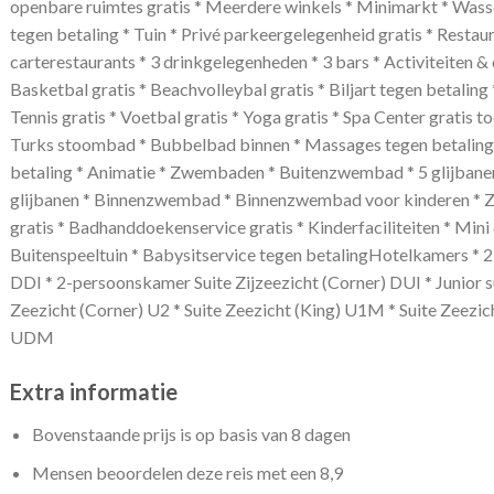
openbare ruimtes gratis * Meerdere winkels * Minimarkt * Wasse
tegen betaling * Tuin * Privé parkeergelegenheid gratis * Restaur
carterestaurants * 3 drinkgelegenheden * 3 bars * Activiteiten &
Basketbal gratis * Beachvolleybal gratis * Biljart tegen betaling *
Tennis gratis * Voetbal gratis * Yoga gratis * Spa Center gratis
Turks stoombad * Bubbelbad binnen * Massages tegen betaling
betaling * Animatie * Zwembaden * Buitenzwembad * 5 glijbane
glijbanen * Binnenzwembad * Binnenzwembad voor kinderen * Zo
gratis * Badhanddoekenservice gratis * Kinderfaciliteiten * Mini 
Buitenspeeltuin * Babysitservice tegen betalingHotelkamers * 
DDI * 2-persoonskamer Suite Zijzeezicht (Corner) DUI * Junior s
Zeezicht (Corner) U2 * Suite Zeezicht (King) U1M * Suite Zeezic
UDM
Extra informatie
Bovenstaande prijs is op basis van 8 dagen
Mensen beoordelen deze reis met een 8,9