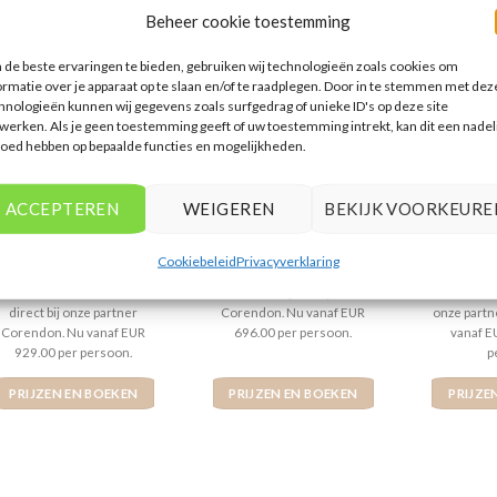
Beheer cookie toestemming
de beste ervaringen te bieden, gebruiken wij technologieën zoals cookies om
ormatie over je apparaat op te slaan en/of te raadplegen. Door in te stemmen met dez
hnologieën kunnen wij gegevens zoals surfgedrag of unieke ID's op deze site
SPANJE
GRIEKENLAND
GRI
werken. Als je geen toestemming geeft of uw toestemming intrekt, kan dit een nadel
Bahia Principe Sunlight
Fly & Go Samos Sun
Samian
loed hebben op bepaalde functies en mogelijkheden.
Tenerife
Hotel
Sui
ACCEPTEREN
WEIGEREN
BEKIJK VOORKEURE
Gewaardeerd
€
929,00
Gewaardeerd
€
696,00
Gew
€
4
uit 5
4
uit 5
4
ui
Bahia Principe Sunlight
Fly & Go Samos Sun Hotel is
Samian Mar
Tenerife is een 4 sterren
een 4 sterren accommodatie
Spa is 
Cookiebeleid
Privacyverklaring
accommodatie in Playa
in Pythagorion . U boekt deze
accommodati
Paraiso . U boekt deze reis
reis direct bij onze partner
U boekt dez
direct bij onze partner
Corendon. Nu vanaf EUR
onze partn
Corendon. Nu vanaf EUR
696.00 per persoon.
vanaf E
929.00 per persoon.
p
PRIJZEN EN BOEKEN
PRIJZEN EN BOEKEN
PRIJZE