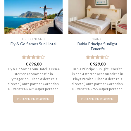
GRIEKENLAND
SPANJE
Bahia Principe Sunlight
Fly & Go Samos Sun Hotel
Tenerife
Gewaardeerd
€
696,00
Gewaardeerd
€
929,00
4
uit 5
4
uit 5
Fly & Go Samos Sun Hotel is een 4
Bahia Principe Sunlight Tenerife
sterren accommodatie in
is een 4 sterren accommodatie in
Pythagorion . U boekt deze reis
Playa Paraiso . U boekt deze reis
direct bij onze partner Corendon.
direct bij onze partner Corendon.
Nu vanaf EUR 696.00 per persoon.
Nu vanaf EUR 929.00 per persoon.
PRIJZEN EN BOEKEN
PRIJZEN EN BOEKEN