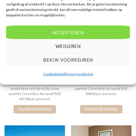
surfgedrag of unieke ID's op deze site verwerken. Als je geen toestemming
geeft of uw toestemming intrekt, kan dit een nadelige invloed hebben op
bepaalde functies en mogelijkheden.
ACCEPTEREN
GRIEKENLAND
SIDE
WEIGEREN
Fly & Go Samian Mare Hotel
Side Bay Hotel
Suites & Spa
BEKIJK VOORKEUREN
Gewaardeerd
€
697,00
Gewaardeerd
€
468,00
4
uit 5
3
uit 5
Fly & Go Samian Mare Hotel
Side Bay Hotel is een 3 sterren
Cookiebeleid
Privacyverklaring
Suites & Spa is een 4 sterren
accommodatie in Side-Centrum .
accommodatie in Karlovassi . U
U boekt deze reis direct bij onze
boekt deze reis direct bij onze
partner Corendon. Nu vanaf EUR
partner Corendon. Nu vanaf EUR
468.00 per persoon.
697.00 per persoon.
PRIJZEN EN BOEKEN
PRIJZEN EN BOEKEN