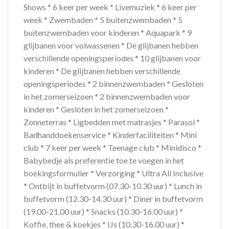
Shows * 6 keer per week * Livemuziek * 6 keer per
week * Zwembaden * 5 buitenzwembaden * 5
buitenzwembaden voor kinderen * Aquapark * 9
glijbanen voor volwassenen * De glijbanen hebben
verschillende openingsperiodes * 10 glijbanen voor
kinderen * De glijbanen hebben verschillende
openingsperiodes * 2 binnenzwembaden * Gesloten
in het zomerseizoen * 2 binnenzwembaden voor
kinderen * Gesloten in het zomerseizoen *
Zonneterras * Ligbedden met matrasjes * Parasol *
Badhanddoekenservice * Kinderfaciliteiten * Mini
club * 7 keer per week * Teenage club * Minidisco *
Babybedje als preferentie toe te voegen in het
boekingsformulier * Verzorging * Ultra All Inclusive
* Ontbijt in buffetvorm (07.30-10.30 uur) * Lunch in
buffetvorm (12.30-14.30 uur) * Diner in buffetvorm
(19.00-21.00 uur) * Snacks (10.30-16.00 uur) *
Koffie, thee & koekjes * IJs (10.30-16.00 uur) *