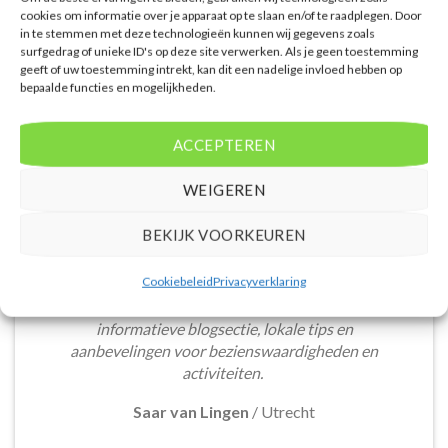
cookies om informatie over je apparaat op te slaan en/of te raadplegen. Door
in te stemmen met deze technologieën kunnen wij gegevens zoals
surfgedrag of unieke ID's op deze site verwerken. Als je geen toestemming
geeft of uw toestemming intrekt, kan dit een nadelige invloed hebben op
bepaalde functies en mogelijkheden.
WAT ZE OVER ONS ZEGGEN
ACCEPTEREN
WEIGEREN
De website heeft een handige zoekfunctie voor
BEKIJK VOORKEUREN
accommodaties met verschillende filters zoals
prijsklasse en aantal sterren. Pluspunt is de real-
Cookiebeleid
Privacyverklaring
time prijsinformatie en de mogelijkheid om direct op
de site te boeken. Daarnaast waardeer ik de
informatieve blogsectie, lokale tips en
aanbevelingen voor bezienswaardigheden en
activiteiten.
Saar van Lingen
/
Utrecht