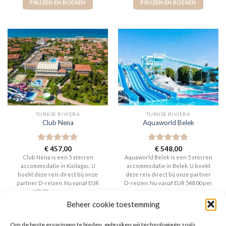
PRIJZEN EN BOEKEN
PRIJZEN EN BOEKEN
TURKSE RIVIERA
TURKSE RIVIERA
Club Nena
Aquaworld Belek
Gewaardeerd
€
457,00
Gewaardeerd
€
548,00
5
uit 5
5
uit 5
Club Nena is een 5 sterren
Aquaworld Belek is een 5 sterren
accommodatie in Kizilagac. U
accommodatie in Belek. U boekt
boekt deze reis direct bij onze
deze reis direct bij onze partner
partner D-reizen. Nu vanaf EUR
D-reizen. Nu vanaf EUR 548.00 per
457.00 per persoon.
persoon.
Beheer cookie toestemming
PRIJZEN EN BOEKEN
PRIJZEN EN BOEKEN
Om de beste ervaringen te bieden, gebruiken wij technologieën zoals