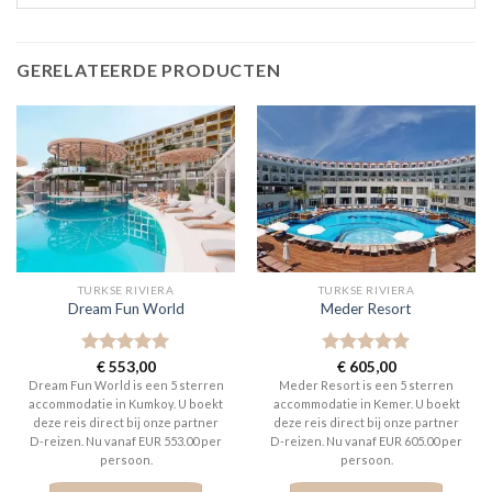
GERELATEERDE PRODUCTEN
TURKSE RIVIERA
TURKSE RIVIERA
Dream Fun World
Meder Resort
Gewaardeerd
€
553,00
Gewaardeerd
€
605,00
5
uit 5
5
uit 5
Dream Fun World is een 5 sterren
Meder Resort is een 5 sterren
accommodatie in Kumkoy. U boekt
accommodatie in Kemer. U boekt
deze reis direct bij onze partner
deze reis direct bij onze partner
D-reizen. Nu vanaf EUR 553.00 per
D-reizen. Nu vanaf EUR 605.00 per
persoon.
persoon.