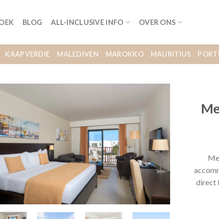
BOEK
BLOG
ALL-INCLUSIVE INFO
OVER ONS
KAAPVERDIE
MALEDIVEN
MAROKKO
MAURITIUS
PORT
Me
Mel
accommo
direct