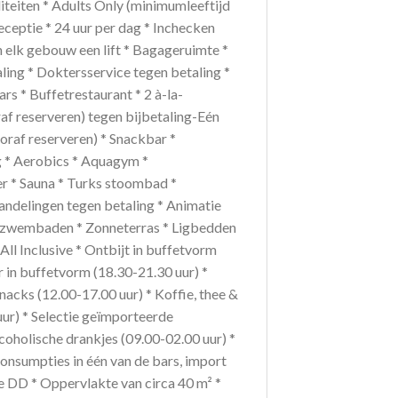
iteiten * Adults Only (minimumleeftijd
ceptie * 24 uur per dag * Inchecken
in elk gebouw een lift * Bagageruimte *
aling * Doktersservice tegen betaling *
rs * Buffetrestaurant * 2 à-la-
raf reserveren) tegen bijbetaling-Eén
ooraf reserveren) * Snackbar *
g * Aerobics * Aquagym *
ter * Sauna * Turks stoombad *
ndelingen tegen betaling * Animatie
nzwembaden * Zonneterras * Ligbedden
ll Inclusive * Ontbijt in buffetvorm
r in buffetvorm (18.30-21.30 uur) *
Snacks (12.00-17.00 uur) * Koffie, thee &
uur) * Selectie geïmporteerde
lcoholische drankjes (09.00-02.00 uur) *
 consumpties in één van de bars, import
DD * Oppervlakte van circa 40 m² *