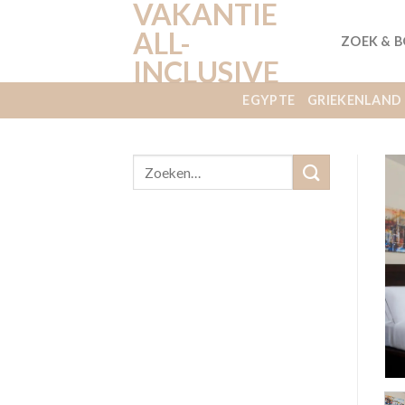
VAKANTIE
Ga
naar
ALL-
ZOEK & 
inhoud
INCLUSIVE
EGYPTE
GRIEKENLAND