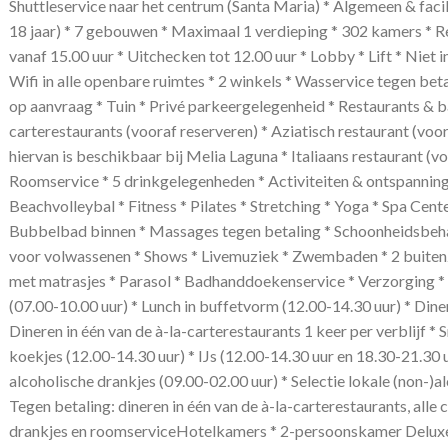
Shuttleservice naar het centrum (Santa Maria) * Algemeen & facil
18 jaar) * 7 gebouwen * Maximaal 1 verdieping * 302 kamers * Re
vanaf 15.00 uur * Uitchecken tot 12.00 uur * Lobby * Lift * Niet 
Wifi in alle openbare ruimtes * 2 winkels * Wasservice tegen bet
op aanvraag * Tuin * Privé parkeergelegenheid * Restaurants & ba
carterestaurants (vooraf reserveren) * Aziatisch restaurant (voo
hiervan is beschikbaar bij Melia Laguna * Italiaans restaurant (v
Roomservice * 5 drinkgelegenheden * Activiteiten & ontspannin
Beachvolleybal * Fitness * Pilates * Stretching * Yoga * Spa Cen
Bubbelbad binnen * Massages tegen betaling * Schoonheidsbeha
voor volwassenen * Shows * Livemuziek * Zwembaden * 2 buite
met matrasjes * Parasol * Badhanddoekenservice * Verzorging * A
(07.00-10.00 uur) * Lunch in buffetvorm (12.00-14.30 uur) * Dine
Dineren in één van de à-la-carterestaurants 1 keer per verblijf * 
koekjes (12.00-14.30 uur) * IJs (12.00-14.30 uur en 18.30-21.30 
alcoholische drankjes (09.00-02.00 uur) * Selectie lokale (non-)a
Tegen betaling: dineren in één van de à-la-carterestaurants, alle
drankjes en roomserviceHotelkamers * 2-persoonskamer Deluxe 