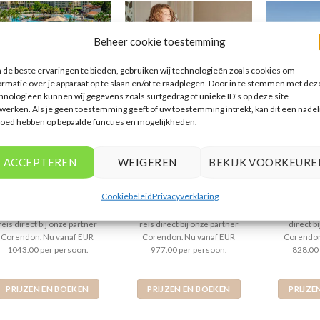
Beheer cookie toestemming
de beste ervaringen te bieden, gebruiken wij technologieën zoals cookies om
ormatie over je apparaat op te slaan en/of te raadplegen. Door in te stemmen met dez
hnologieën kunnen wij gegevens zoals surfgedrag of unieke ID's op deze site
werken. Als je geen toestemming geeft of uw toestemming intrekt, kan dit een nadel
SIDE
SPANJE
GRI
loed hebben op bepaalde functies en mogelijkheden.
Arum Barut Collection
Bahia Principe Fantasia
Kamp
ACCEPTEREN
WEIGEREN
BEKIJK VOORKEURE
Gewaardeerd
€
1.043,00
Gewaardeerd
€
977,00
Gew
€
5
uit 5
5
uit 5
3
ui
rum Barut Collection is een
Bahia Principe Fantasia is een
Kampos V
Cookiebeleid
Privacyverklaring
5 sterren accommodatie in
5 sterren accommodatie in
sterren a
ide-Centrum . U boekt deze
Golf del Sur . U boekt deze
Kambos . U
reis direct bij onze partner
reis direct bij onze partner
direct b
Corendon. Nu vanaf EUR
Corendon. Nu vanaf EUR
Corendon
1043.00 per persoon.
977.00 per persoon.
828.00
PRIJZEN EN BOEKEN
PRIJZEN EN BOEKEN
PRIJZE