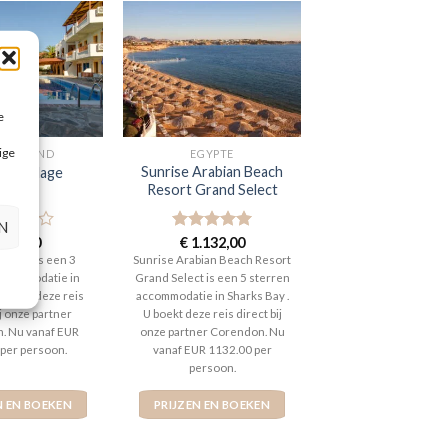
e
ige
EKENLAND
EGYPTE
Sunrise Arabian Beach
os Village
Resort Grand Select
N
aardeerd
828,00
Gewaardeerd
€
1.132,00
t 5
5
uit 5
illage is een 3
Sunrise Arabian Beach Resort
ccommodatie in
Grand Select is een 5 sterren
 boekt deze reis
accommodatie in Sharks Bay .
ij onze partner
U boekt deze reis direct bij
. Nu vanaf EUR
onze partner Corendon. Nu
 per persoon.
vanaf EUR 1132.00 per
persoon.
N EN BOEKEN
PRIJZEN EN BOEKEN