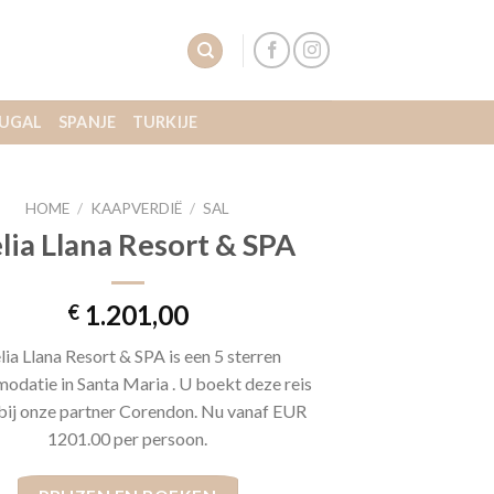
UGAL
SPANJE
TURKIJE
HOME
/
KAAPVERDIË
/
SAL
lia Llana Resort & SPA
1.201,00
€
ia Llana Resort & SPA is een 5 sterren
datie in Santa Maria . U boekt deze reis
 bij onze partner Corendon. Nu vanaf EUR
1201.00 per persoon.