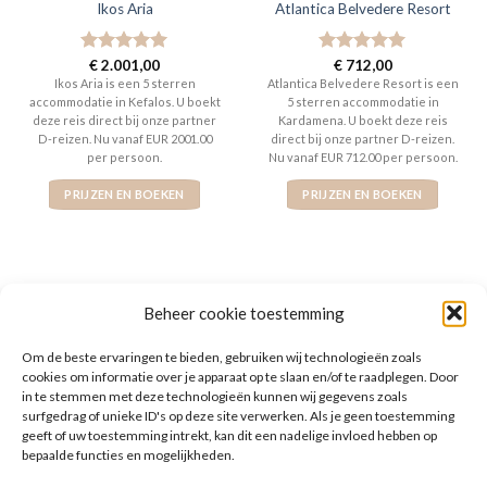
Ikos Aria
Atlantica Belvedere Resort
Gewaardeerd
€
2.001,00
Gewaardeerd
€
712,00
5
uit 5
5
uit 5
Ikos Aria is een 5 sterren
Atlantica Belvedere Resort is een
accommodatie in Kefalos. U boekt
5 sterren accommodatie in
deze reis direct bij onze partner
Kardamena. U boekt deze reis
D-reizen. Nu vanaf EUR 2001.00
direct bij onze partner D-reizen.
per persoon.
Nu vanaf EUR 712.00 per persoon.
PRIJZEN EN BOEKEN
PRIJZEN EN BOEKEN
Beheer cookie toestemming
WAT ZE OVER ONS ZEGGEN
Om de beste ervaringen te bieden, gebruiken wij technologieën zoals
cookies om informatie over je apparaat op te slaan en/of te raadplegen. Door
in te stemmen met deze technologieën kunnen wij gegevens zoals
surfgedrag of unieke ID's op deze site verwerken. Als je geen toestemming
geeft of uw toestemming intrekt, kan dit een nadelige invloed hebben op
bepaalde functies en mogelijkheden.
De website heeft een handige zoekfunctie voor