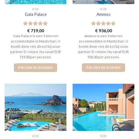
KOS
KOS
Gaia Palace
Ammos
Gewaardeerd
€
719,00
Gewaardeerd
€
936,00
5
uit 5
5
uit 5
Gaia Palace is een 5 sterren
Ammos is een 5 sterren
accommodatie in Mastichari. U
accommodatie in Mastichari. U
boekt deze reis direct bij onze
boekt deze reis direct bij onze
partner D-reizen. Nu vanaf EUR
partner D-reizen. Nu vanaf EUR
719.00 per persoon.
936.00 per persoon.
PRIJZEN EN BOEKEN
PRIJZEN EN BOEKEN
KOS
KOS