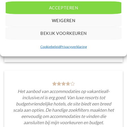
accommodaties met verschillende filters zoals
ACCEPTEREN
prijsklasse en aantal sterren. Pluspunt is de real-
time prijsinformatie en de mogelijkheid om direct op
de site te boeken. Daarnaast waardeer ik de
WEIGEREN
informatieve blogsectie, lokale tips en
aanbevelingen voor bezienswaardigheden en
BEKIJK VOORKEUREN
activiteiten.
Cookiebeleid
Privacyverklaring
Saar van Lingen
/
Utrecht
Het aanbod van accommodaties op vakantieall-
inclusive.nl is erg goed. Van luxe resorts tot
budgetvriendelijke hotels, de site biedt een breed
scala aan opties. De handige zoekfilters maakten het
eenvoudig om accommodaties te vinden die
aansluiten bij mijn voorkeuren en budget.