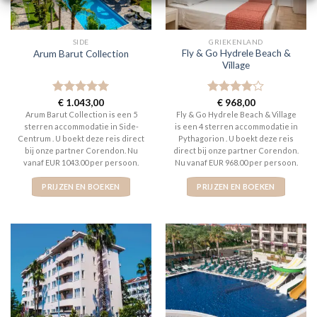
SIDE
GRIEKENLAND
Fly & Go Hydrele Beach &
Arum Barut Collection
Village
Gewaardeerd
€
1.043,00
Gewaardeerd
€
968,00
5
uit 5
4
uit 5
Arum Barut Collection is een 5
Fly & Go Hydrele Beach & Village
sterren accommodatie in Side-
is een 4 sterren accommodatie in
Centrum . U boekt deze reis direct
Pythagorion . U boekt deze reis
bij onze partner Corendon. Nu
direct bij onze partner Corendon.
vanaf EUR 1043.00 per persoon.
Nu vanaf EUR 968.00 per persoon.
PRIJZEN EN BOEKEN
PRIJZEN EN BOEKEN