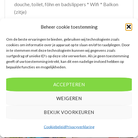
douche, toilet, föhn en badslippers * Wifi * Balkon
(zitje)
Extra informatie
Beheer cookie toestemming
Bovenstaande prijs is op basis van 8 dagen
Om de beste ervaringen te bieden, gebruiken wij technologieën zoals
cookies om informatie over je apparaat op te slaan en/of te raadplegen. Door
Mensen beoordelen deze reis met een 6,5
in te stemmen met deze technologieën kunnen wij gegevens zoals
surfgedrag of unieke ID's op deze site verwerken. Als je geen toestemming
Vertrek vanaf RTM
geeft of uw toestemming intrekt, kan dit een nadelige invloed hebben op
bepaalde functies en mogelijkheden.
ACCEPTEREN
GERELATEERDE PRODUCTEN
WEIGEREN
BEKIJK VOORKEUREN
Cookiebeleid
Privacyverklaring