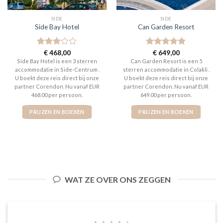
SIDE
SIDE
Side Bay Hotel
Can Garden Resort
Gewaardeerd
€
468,00
Gewaardeerd
€
649,00
3
uit 5
5
uit 5
Side Bay Hotel is een 3 sterren
Can Garden Resort is een 5
accommodatie in Side-Centrum .
sterren accommodatie in Colakli .
U boekt deze reis direct bij onze
U boekt deze reis direct bij onze
partner Corendon. Nu vanaf EUR
partner Corendon. Nu vanaf EUR
468.00 per persoon.
649.00 per persoon.
PRIJZEN EN BOEKEN
PRIJZEN EN BOEKEN
WAT ZE OVER ONS ZEGGEN