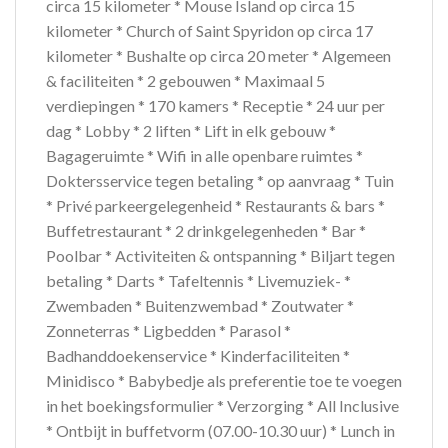
circa 15 kilometer * Mouse Island op circa 15
kilometer * Church of Saint Spyridon op circa 17
kilometer * Bushalte op circa 20 meter * Algemeen
& faciliteiten * 2 gebouwen * Maximaal 5
verdiepingen * 170 kamers * Receptie * 24 uur per
dag * Lobby * 2 liften * Lift in elk gebouw *
Bagageruimte * Wifi in alle openbare ruimtes *
Doktersservice tegen betaling * op aanvraag * Tuin
* Privé parkeergelegenheid * Restaurants & bars *
Buffetrestaurant * 2 drinkgelegenheden * Bar *
Poolbar * Activiteiten & ontspanning * Biljart tegen
betaling * Darts * Tafeltennis * Livemuziek- *
Zwembaden * Buitenzwembad * Zoutwater *
Zonneterras * Ligbedden * Parasol *
Badhanddoekenservice * Kinderfaciliteiten *
Minidisco * Babybedje als preferentie toe te voegen
in het boekingsformulier * Verzorging * All Inclusive
* Ontbijt in buffetvorm (07.00-10.30 uur) * Lunch in