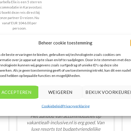
5
uit 5
rbella Elix is een 5 sterren
commodatie in Karavostasi.
U boekt deze reis direct bij
onze partner D-reizen. Nu
vanaf EUR 1046.00 per
persoon.
PRIJZEN EN BOEKEN
Beheer cookie toestemming
de beste ervaringen te bieden, gebruiken wij technologieën zoals cookies om
ormatie over je apparaat op te slaan en/of te raadplegen. Door in te stemmen met dez
hnologieën kunnen wij gegevens zoals surfgedrag of unieke ID's op deze site
werken. Als je geen toestemming geeft of uw toestemming intrekt, kan dit een nadel
loed hebben op bepaalde functies en mogelijkheden.
WAT ZE OVER ONS ZEGGEN
ACCEPTEREN
WEIGEREN
BEKIJK VOORKEURE
Cookiebeleid
Privacyverklaring
Het aanbod van accommodaties op
vakantieall-inclusive.nl is erg goed. Van
luxe resorts tot budgetvriendelijke