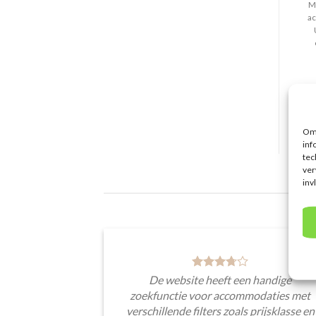
Ma
ac
Om 
inf
tec
ver
inv
De website heeft een handige
zoekfunctie voor accommodaties met
verschillende filters zoals prijsklasse en