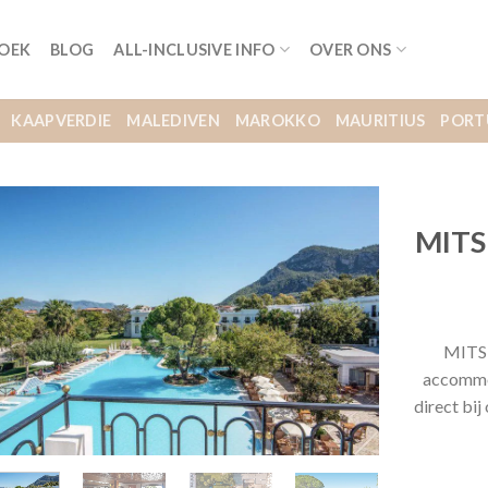
BOEK
BLOG
ALL-INCLUSIVE INFO
OVER ONS
KAAPVERDIE
MALEDIVEN
MAROKKO
MAURITIUS
PORT
MITSI
MITSIS
accommod
direct bi