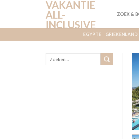
VAKANTIE
Ga
naar
ALL-
ZOEK & 
inhoud
INCLUSIVE
EGYPTE
GRIEKENLAND