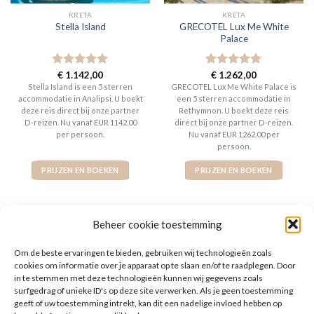
KRETA
KRETA
GRECOTEL Lux Me White
Stella Island
Palace
Gewaardeerd
€
1.142,00
Gewaardeerd
€
1.262,00
5
uit 5
5
uit 5
Stella Island is een 5 sterren
GRECOTEL Lux Me White Palace is
accommodatie in Analipsi. U boekt
een 5 sterren accommodatie in
deze reis direct bij onze partner
Rethymnon. U boekt deze reis
D-reizen. Nu vanaf EUR 1142.00
direct bij onze partner D-reizen.
per persoon.
Nu vanaf EUR 1262.00 per
persoon.
PRIJZEN EN BOEKEN
PRIJZEN EN BOEKEN
Beheer cookie toestemming
Om de beste ervaringen te bieden, gebruiken wij technologieën zoals
WAT ZE OVER ONS ZEGGEN
cookies om informatie over je apparaat op te slaan en/of te raadplegen. Door
in te stemmen met deze technologieën kunnen wij gegevens zoals
surfgedrag of unieke ID's op deze site verwerken. Als je geen toestemming
geeft of uw toestemming intrekt, kan dit een nadelige invloed hebben op