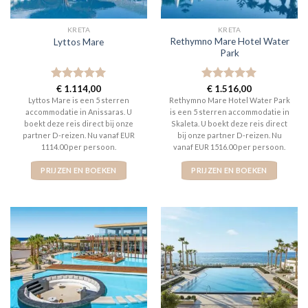
KRETA
KRETA
Rethymno Mare Hotel Water
Lyttos Mare
Park
Gewaardeerd
€
1.114,00
Gewaardeerd
€
1.516,00
5
uit 5
5
uit 5
Lyttos Mare is een 5 sterren
Rethymno Mare Hotel Water Park
accommodatie in Anissaras. U
is een 5 sterren accommodatie in
boekt deze reis direct bij onze
Skaleta. U boekt deze reis direct
partner D-reizen. Nu vanaf EUR
bij onze partner D-reizen. Nu
1114.00 per persoon.
vanaf EUR 1516.00 per persoon.
PRIJZEN EN BOEKEN
PRIJZEN EN BOEKEN