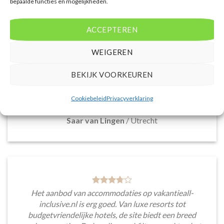
bepaalde functies en mogelijkheden.
De website heeft een handige zoekfunctie voor
ACCEPTEREN
accommodaties met verschillende filters zoals
prijsklasse en aantal sterren. Pluspunt is de real-
WEIGEREN
time prijsinformatie en de mogelijkheid om direct op
de site te boeken. Daarnaast waardeer ik de
BEKIJK VOORKEUREN
informatieve blogsectie, lokale tips en
aanbevelingen voor bezienswaardigheden en
Cookiebeleid
Privacyverklaring
activiteiten.
Saar van Lingen
/
Utrecht
Het aanbod van accommodaties op vakantieall-
inclusive.nl is erg goed. Van luxe resorts tot
budgetvriendelijke hotels, de site biedt een breed