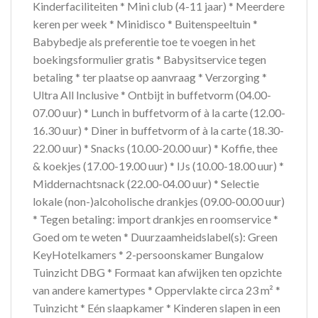
Kinderfaciliteiten * Mini club (4-11 jaar) * Meerdere
keren per week * Minidisco * Buitenspeeltuin *
Babybedje als preferentie toe te voegen in het
boekingsformulier gratis * Babysitservice tegen
betaling * ter plaatse op aanvraag * Verzorging *
Ultra All Inclusive * Ontbijt in buffetvorm (04.00-
07.00 uur) * Lunch in buffetvorm of à la carte (12.00-
16.30 uur) * Diner in buffetvorm of à la carte (18.30-
22.00 uur) * Snacks (10.00-20.00 uur) * Koffie, thee
& koekjes (17.00-19.00 uur) * IJs (10.00-18.00 uur) *
Middernachtsnack (22.00-04.00 uur) * Selectie
lokale (non-)alcoholische drankjes (09.00-00.00 uur)
* Tegen betaling: import drankjes en roomservice *
Goed om te weten * Duurzaamheidslabel(s): Green
KeyHotelkamers * 2-persoonskamer Bungalow
Tuinzicht DBG * Formaat kan afwijken ten opzichte
van andere kamertypes * Oppervlakte circa 23 m² *
Tuinzicht * Eén slaapkamer * Kinderen slapen in een