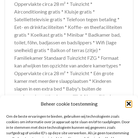
Oppervlakte circa 28 m² * Tuinzicht *
Airconditioning gratis * Kluisje gratis *
Satelliettelevisie gratis * Telefoon tegen betaling *
Eet- en drinkfaciliteiten * Koffie- en theefaciliteiten
gratis * Koelkast gratis * Minibar * Badkamer bad,
toilet, föhn, badjassen en badslippers * Wifi (lage
snelheid) gratis * Balkon of terras (zitje) *
Familiekamer Standaard Tuinzicht FZG * Formaat
kan afwijken ten opzichte van andere kamertypes *
Oppervlakte circa 28 m² * Tuinzicht * Eén grote
kamer met meerdere slaapplaatsen * Kinderen
slapen in een extra bed * Baby's buiten de
maximumbezetting is mogelijk * Airconditioning
Beheer cookie toestemming
gratis * Kluisje gratis * Satelliettelevisie gratis *
Telefoon tegen betaling * Eet- en drinkfaciliteiten *
Om de beste ervaringen te bieden, gebruiken wij technologieën zoals
Koffie- en theefaciliteiten gratis * Koelkast gratis *
cookies om informatie over je apparaat op te slaan en/of te raadplegen. Door
Minibar * Badkamer bad, toilet, föhn, badjassen en
in te stemmen met deze technologieën kunnen wij gegevens zoals
surfgedrag of unieke ID's op deze site verwerken. Als je geen toestemming
badslippers * Wifi (lage snelheid) gratis * Balkon of