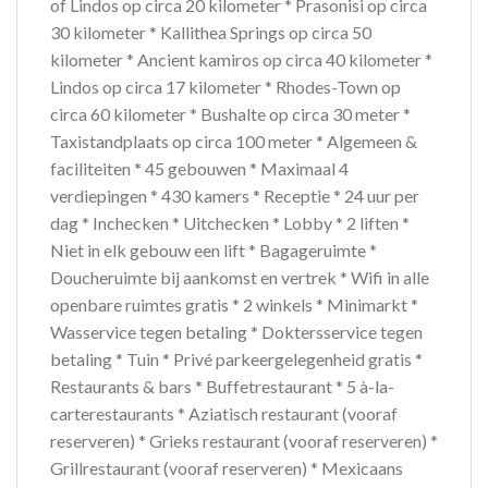
of Lindos op circa 20 kilometer * Prasonisi op circa
30 kilometer * Kallithea Springs op circa 50
kilometer * Ancient kamiros op circa 40 kilometer *
Lindos op circa 17 kilometer * Rhodes-Town op
circa 60 kilometer * Bushalte op circa 30 meter *
Taxistandplaats op circa 100 meter * Algemeen &
faciliteiten * 45 gebouwen * Maximaal 4
verdiepingen * 430 kamers * Receptie * 24 uur per
dag * Inchecken * Uitchecken * Lobby * 2 liften *
Niet in elk gebouw een lift * Bagageruimte *
Doucheruimte bij aankomst en vertrek * Wifi in alle
openbare ruimtes gratis * 2 winkels * Minimarkt *
Wasservice tegen betaling * Doktersservice tegen
betaling * Tuin * Privé parkeergelegenheid gratis *
Restaurants & bars * Buffetrestaurant * 5 à-la-
carterestaurants * Aziatisch restaurant (vooraf
reserveren) * Grieks restaurant (vooraf reserveren) *
Grillrestaurant (vooraf reserveren) * Mexicaans