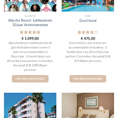
ALANYA
SIDE
Alarcha Resort Jubileumreis
Dosi Hotel
20 jaar Artiestenreizen
Gewaardeerd
€
1.099,00
Gewaardeerd
€
475,00
5
uit 5
4
uit 5
Alarcha Resort Jubileumreis 20
Dosi Hotel is een 4 sterren
jaar Artiestenreizen is een 5
accommodatie in Kumkoy . U
sterren accommodatie in
boekt deze reis direct bij onze
Okurcalar . U boekt deze reis
partner Corendon. Nu vanaf EUR
direct bij onze partner Corendon.
475.00 per persoon.
Nu vanaf EUR 1099.00 per
persoon.
PRIJZEN EN BOEKEN
PRIJZEN EN BOEKEN