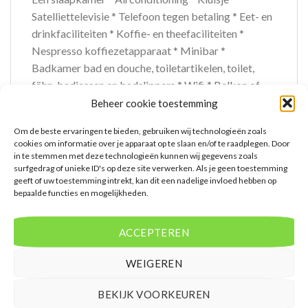
Satelliettelevisie * Telefoon tegen betaling * Eet- en
drinkfaciliteiten * Koffie- en theefaciliteiten *
Nespresso koffiezetapparaat * Minibar *
Badkamer bad en douche, toiletartikelen, toilet,
föhn, badjassen en badslippers * Wifi * Balkon of
terras (zitje)
Beheer cookie toestemming
Om de beste ervaringen te bieden, gebruiken wij technologieën zoals
Extra informatie
cookies om informatie over je apparaat op te slaan en/of te raadplegen. Door
Bovenstaande prijs is op basis van 8 dagen
in te stemmen met deze technologieën kunnen wij gegevens zoals
surfgedrag of unieke ID's op deze site verwerken. Als je geen toestemming
Mensen beoordelen deze reis met een 8,8
geeft of uw toestemming intrekt, kan dit een nadelige invloed hebben op
bepaalde functies en mogelijkheden.
Vertrek vanaf AMS
ACCEPTEREN
WEIGEREN
GERELATEERDE PRODUCTEN
BEKIJK VOORKEUREN