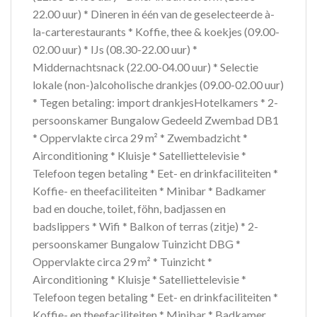
22.00 uur) * Dineren in één van de geselecteerde à-
la-carterestaurants * Koffie, thee & koekjes (09.00-
02.00 uur) * IJs (08.30-22.00 uur) *
Middernachtsnack (22.00-04.00 uur) * Selectie
lokale (non-)alcoholische drankjes (09.00-02.00 uur)
* Tegen betaling: import drankjesHotelkamers * 2-
persoonskamer Bungalow Gedeeld Zwembad DB1
* Oppervlakte circa 29 m² * Zwembadzicht *
Airconditioning * Kluisje * Satelliettelevisie *
Telefoon tegen betaling * Eet- en drinkfaciliteiten *
Koffie- en theefaciliteiten * Minibar * Badkamer
bad en douche, toilet, föhn, badjassen en
badslippers * Wifi * Balkon of terras (zitje) * 2-
persoonskamer Bungalow Tuinzicht DBG *
Oppervlakte circa 29 m² * Tuinzicht *
Airconditioning * Kluisje * Satelliettelevisie *
Telefoon tegen betaling * Eet- en drinkfaciliteiten *
Koffie- en theefaciliteiten * Minibar * Badkamer