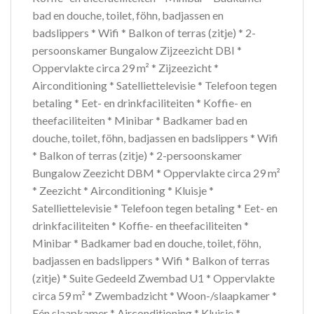
bad en douche, toilet, föhn, badjassen en
badslippers * Wifi * Balkon of terras (zitje) * 2-
persoonskamer Bungalow Zijzeezicht DBI *
Oppervlakte circa 29 m² * Zijzeezicht *
Airconditioning * Satelliettelevisie * Telefoon tegen
betaling * Eet- en drinkfaciliteiten * Koffie- en
theefaciliteiten * Minibar * Badkamer bad en
douche, toilet, föhn, badjassen en badslippers * Wifi
* Balkon of terras (zitje) * 2-persoonskamer
Bungalow Zeezicht DBM * Oppervlakte circa 29 m²
* Zeezicht * Airconditioning * Kluisje *
Satelliettelevisie * Telefoon tegen betaling * Eet- en
drinkfaciliteiten * Koffie- en theefaciliteiten *
Minibar * Badkamer bad en douche, toilet, föhn,
badjassen en badslippers * Wifi * Balkon of terras
(zitje) * Suite Gedeeld Zwembad U1 * Oppervlakte
circa 59 m² * Zwembadzicht * Woon-/slaapkamer *
Eén slaapkamer * Airconditioning * Kluisje *