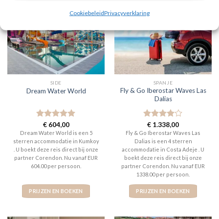
Cookiebeleid
Privacyverklaring
SIDE
SPANJE
Fly & Go Iberostar Waves Las
Dream Water World
Dalias
Gewaardeerd
€
604,00
Gewaardeerd
€
1.338,00
5
uit 5
4
uit 5
Dream Water World is een 5
Fly & Go Iberostar Waves Las
sterren accommodatie in Kumkoy
Dalias is een 4 sterren
. U boekt deze reis direct bij onze
accommodatie in Costa Adeje . U
partner Corendon. Nu vanaf EUR
boekt deze reis direct bij onze
604.00 per persoon.
partner Corendon. Nu vanaf EUR
1338.00 per persoon.
PRIJZEN EN BOEKEN
PRIJZEN EN BOEKEN