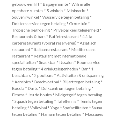
gebouw een lift * Bagageruimte * Wifi in alle
openbare ruimtes * 5 winkels * Minimarkt *
Souvenirwinkel * Wasservice tegen betaling *
Doktersservice tegen betaling * Grote tuin *
Tropische begroeiing * Privé parkeergelegenheid *
Restaurants & bars * Buffetrestaurant * 4 à-la-
carterestaurants (vooraf reserveren) * Aziatisch
restaurant * Italiaans restaurant * Mediterraans
restaurant * Restaurant met internationale
specialiteiten * Snackbar * IJssalon * Roomservice
tegen betaling * 4 drinkgelegenheden * Bar * 1
beachbars * 2 poolbars * Activiteiten & ontspanning
* Aerobics * Beachvoetbal * Biljart tegen betaling *
Boccia * Darts * Duikcentrum tegen betaling *
Fitness * Jeu de boules * Midgetgolf tegen betaling
* Squash tegen betaling * Tafeltennis * Tennis tegen
betaling * Volleybal * Yoga * Spafaciliteiten * Sauna
tegen betaling * Hamam tegen betaling * Massages