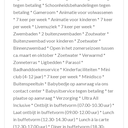
tegen betaling * Schoonheidsbehandelingen tegen
betaling * Gameroom * Animatie voor volwassenen
* 7 keer per week * Animatie voor kinderen * 7 keer
per week * Livemuziek * 7 keer per week *
Zwembaden * 2 buitenzwembaden * Zoutwater *
Buitenzwembad voor kinderen * Zoetwater *
Binnenzwembad * Open in het zomerseizoen tussen
ca. maart en oktober * Zoetwater * Verwarmd *
Zonneterras * Ligbedden * Parasol *
Badhanddoekenservice * Kinderfaciliteiten * Mini
club (4-12 jaar) * 7 keer per week * Minidisco *
Buitenspeeltuin * Babybedje op aanvraag via ons
contact center * Babysitservice tegen betaling * ter
plaatse op aanvraag * Verzorging * Ultra All
Inclusive * Ontbijt in buffetvorm (07.00-10.30 uur) *
Laat ontbijt in buffetvorm (09.00-12.00 uur) * Lunch
in buffetvorm (12.30-14.30 uur) * Lunch à la carte
(12.30-17.00 uur) * Diner in buffetvorm (18.30-