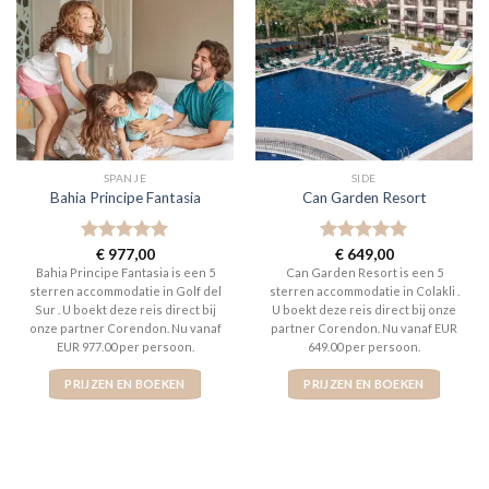
SPANJE
SIDE
Bahia Principe Fantasia
Can Garden Resort
Gewaardeerd
€
977,00
Gewaardeerd
€
649,00
5
uit 5
5
uit 5
Bahia Principe Fantasia is een 5
Can Garden Resort is een 5
sterren accommodatie in Golf del
sterren accommodatie in Colakli .
Sur . U boekt deze reis direct bij
U boekt deze reis direct bij onze
onze partner Corendon. Nu vanaf
partner Corendon. Nu vanaf EUR
EUR 977.00 per persoon.
649.00 per persoon.
PRIJZEN EN BOEKEN
PRIJZEN EN BOEKEN