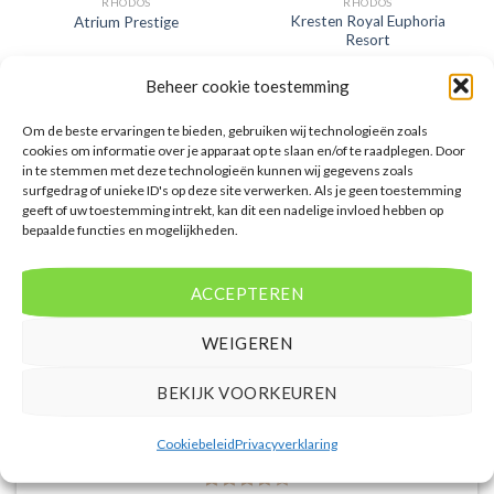
RHODOS
RHODOS
Kresten Royal Euphoria
Atrium Prestige
Resort
Beheer cookie toestemming
Gewaardeerd
€
1.083,00
Gewaardeerd
€
829,00
5
uit 5
5
uit 5
Atrium Prestige is een 5 sterren
Kresten Royal Euphoria Resort is
Om de beste ervaringen te bieden, gebruiken wij technologieën zoals
accommodatie in Lachania. U
een 5 sterren accommodatie in
cookies om informatie over je apparaat op te slaan en/of te raadplegen. Door
boekt deze reis direct bij onze
Kalithea. U boekt deze reis direct
in te stemmen met deze technologieën kunnen wij gegevens zoals
partner D-reizen. Nu vanaf EUR
bij onze partner D-reizen. Nu
surfgedrag of unieke ID's op deze site verwerken. Als je geen toestemming
1083.00 per persoon.
vanaf EUR 829.00 per persoon.
geeft of uw toestemming intrekt, kan dit een nadelige invloed hebben op
PRIJZEN EN BOEKEN
PRIJZEN EN BOEKEN
bepaalde functies en mogelijkheden.
ACCEPTEREN
WEIGEREN
WAT ZE OVER ONS ZEGGEN
BEKIJK VOORKEUREN
Cookiebeleid
Privacyverklaring