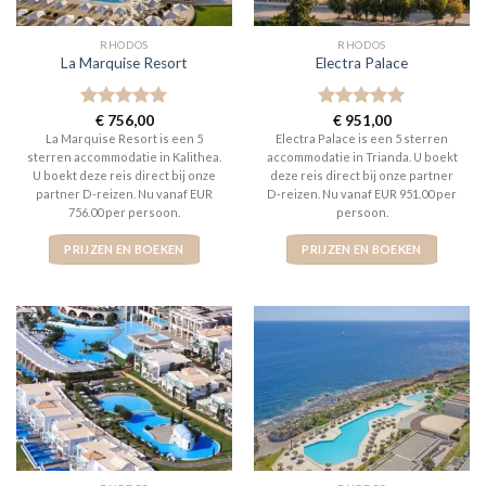
RHODOS
RHODOS
La Marquise Resort
Electra Palace
Gewaardeerd
€
756,00
Gewaardeerd
€
951,00
5
uit 5
5
uit 5
La Marquise Resort is een 5
Electra Palace is een 5 sterren
sterren accommodatie in Kalithea.
accommodatie in Trianda. U boekt
U boekt deze reis direct bij onze
deze reis direct bij onze partner
partner D-reizen. Nu vanaf EUR
D-reizen. Nu vanaf EUR 951.00 per
756.00 per persoon.
persoon.
PRIJZEN EN BOEKEN
PRIJZEN EN BOEKEN