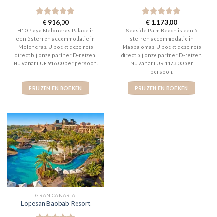
Gewaardeerd
€
916,00
Gewaardeerd
€
1.173,00
5
uit 5
5
uit 5
H10 Playa Meloneras Palace is
Seaside Palm Beach is een 5
een 5 sterren accommodatie in
sterren accommodatie in
Meloneras. U boekt deze reis
Maspalomas. U boekt deze reis
direct bij onze partner D-reizen.
direct bij onze partner D-reizen.
Nu vanaf EUR 916.00 per persoon.
Nu vanaf EUR 1173.00 per
persoon.
PRIJZEN EN BOEKEN
PRIJZEN EN BOEKEN
GRAN CANARIA
Lopesan Baobab Resort