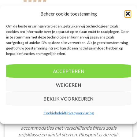
Gewaardeerd
€
890,00
5
uit 5
Lopesan Baobab Resort is een 5
Beheer cookie toestemming
sterren accommodatie in
Meloneras. U boekt deze reis
Om de beste ervaringen te bieden, gebruiken wij technologieën zoals
direct bij onze partner D-reizen.
cookies om informatie over je apparaat op te slaan en/of te raadplegen. Door
Nu vanaf EUR 890.00 per persoon.
in te stemmen met deze technologieën kunnen wij gegevens zoals
surfgedrag of unieke ID's op deze site verwerken. Als je geen toestemming
PRIJZEN EN BOEKEN
geeft of uw toestemming intrekt, kan dit een nadelige invloed hebben op
bepaalde functies en mogelijkheden.
ACCEPTEREN
WEIGEREN
WAT ZE OVER ONS ZEGGEN
BEKIJK VOORKEUREN
Cookiebeleid
Privacyverklaring
De website heeft een handige zoekfunctie voor
accommodaties met verschillende filters zoals
prijsklasse en aantal sterren. Pluspunt is de real-