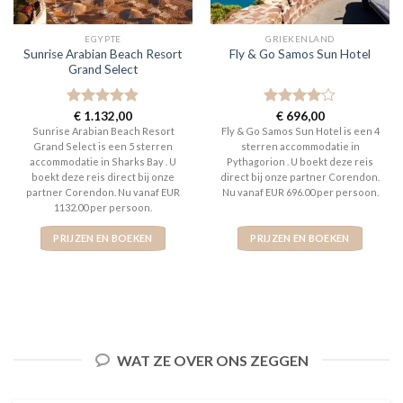
EGYPTE
GRIEKENLAND
Sunrise Arabian Beach Resort
Fly & Go Samos Sun Hotel
Grand Select
Gewaardeerd
€
1.132,00
Gewaardeerd
€
696,00
5
uit 5
4
uit 5
Sunrise Arabian Beach Resort
Fly & Go Samos Sun Hotel is een 4
Grand Select is een 5 sterren
sterren accommodatie in
accommodatie in Sharks Bay . U
Pythagorion . U boekt deze reis
boekt deze reis direct bij onze
direct bij onze partner Corendon.
partner Corendon. Nu vanaf EUR
Nu vanaf EUR 696.00 per persoon.
1132.00 per persoon.
PRIJZEN EN BOEKEN
PRIJZEN EN BOEKEN
WAT ZE OVER ONS ZEGGEN