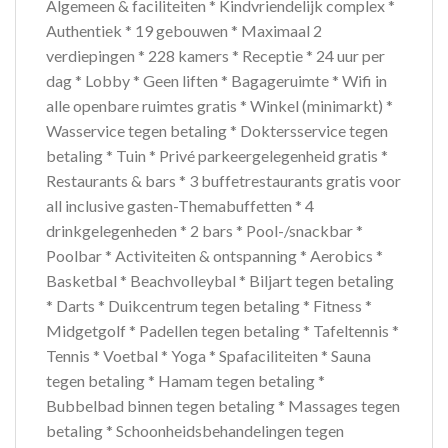
Algemeen & faciliteiten * Kindvriendelijk complex *
Authentiek * 19 gebouwen * Maximaal 2
verdiepingen * 228 kamers * Receptie * 24 uur per
dag * Lobby * Geen liften * Bagageruimte * Wifi in
alle openbare ruimtes gratis * Winkel (minimarkt) *
Wasservice tegen betaling * Doktersservice tegen
betaling * Tuin * Privé parkeergelegenheid gratis *
Restaurants & bars * 3 buffetrestaurants gratis voor
all inclusive gasten-Themabuffetten * 4
drinkgelegenheden * 2 bars * Pool-/snackbar *
Poolbar * Activiteiten & ontspanning * Aerobics *
Basketbal * Beachvolleybal * Biljart tegen betaling
* Darts * Duikcentrum tegen betaling * Fitness *
Midgetgolf * Padellen tegen betaling * Tafeltennis *
Tennis * Voetbal * Yoga * Spafaciliteiten * Sauna
tegen betaling * Hamam tegen betaling *
Bubbelbad binnen tegen betaling * Massages tegen
betaling * Schoonheidsbehandelingen tegen