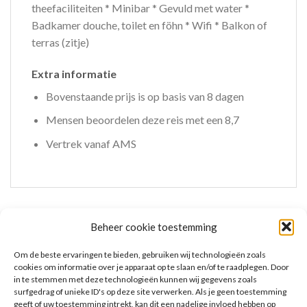
theefaciliteiten * Minibar * Gevuld met water *
Badkamer douche, toilet en föhn * Wifi * Balkon of
terras (zitje)
Extra informatie
Bovenstaande prijs is op basis van 8 dagen
Mensen beoordelen deze reis met een 8,7
Vertrek vanaf AMS
GERELATEERDE PRODUCTEN
Beheer cookie toestemming
Om de beste ervaringen te bieden, gebruiken wij technologieën zoals
cookies om informatie over je apparaat op te slaan en/of te raadplegen. Door
in te stemmen met deze technologieën kunnen wij gegevens zoals
surfgedrag of unieke ID's op deze site verwerken. Als je geen toestemming
geeft of uw toestemming intrekt, kan dit een nadelige invloed hebben op