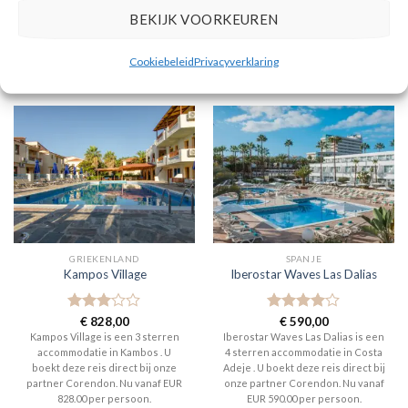
BEKIJK VOORKEUREN
Cookiebeleid
Privacyverklaring
GERELATEERDE PRODUCTEN
GRIEKENLAND
SPANJE
Kampos Village
Iberostar Waves Las Dalias
Gewaardeerd
€
828,00
Gewaardeerd
€
590,00
3
uit 5
4
uit 5
Kampos Village is een 3 sterren
Iberostar Waves Las Dalias is een
accommodatie in Kambos . U
4 sterren accommodatie in Costa
boekt deze reis direct bij onze
Adeje . U boekt deze reis direct bij
partner Corendon. Nu vanaf EUR
onze partner Corendon. Nu vanaf
828.00 per persoon.
EUR 590.00 per persoon.