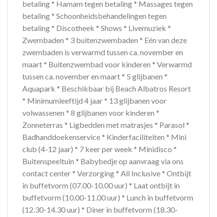
betaling * Hamam tegen betaling * Massages tegen
betaling * Schoonheidsbehandelingen tegen
betaling * Discotheek * Shows * Livemuziek *
Zwembaden * 3 buitenzwembaden * Eén van deze
zwembaden is verwarmd tussen ca. november en
maart * Buitenzwembad voor kinderen * Verwarmd
tussen ca. november en maart * 5 glijbanen *
Aquapark * Beschikbaar bij Beach Albatros Resort
* Minimumleeftijd 4 jaar * 13 glijbanen voor
volwassenen * 8 glijbanen voor kinderen *
Zonneterras * Ligbedden met matrasjes * Parasol *
Badhanddoekenservice * Kinderfaciliteiten * Mini
club (4-12 jaar) * 7 keer per week * Minidisco *
Buitenspeeltuin * Babybedje op aanvraag via ons
contact center * Verzorging * All Inclusive * Ontbijt
in buffetvorm (07.00-10.00 uur) * Laat ontbijt in
buffetvorm (10.00-11.00 uur) * Lunch in buffetvorm
(12.30-14.30 uur) * Diner in buffetvorm (18.30-