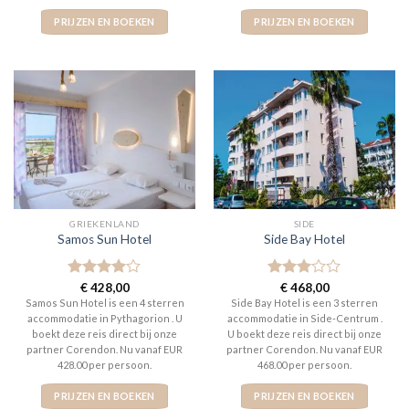
PRIJZEN EN BOEKEN
PRIJZEN EN BOEKEN
GRIEKENLAND
SIDE
Samos Sun Hotel
Side Bay Hotel
Gewaardeerd
€
428,00
Gewaardeerd
€
468,00
4
uit 5
3
uit 5
Samos Sun Hotel is een 4 sterren
Side Bay Hotel is een 3 sterren
accommodatie in Pythagorion . U
accommodatie in Side-Centrum .
boekt deze reis direct bij onze
U boekt deze reis direct bij onze
partner Corendon. Nu vanaf EUR
partner Corendon. Nu vanaf EUR
428.00 per persoon.
468.00 per persoon.
PRIJZEN EN BOEKEN
PRIJZEN EN BOEKEN