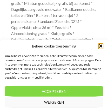
gratis * Minibar gedeeltelijk gratis bij aankomst *
Dagelijks aangevuld met water * Badkamer douche,
toilet en föhn * Balkon of terras (zitje) * 2-
persoonskamer Standaard Zeezicht DZM *
Oppervlakte circa 36 m² * Zeezicht *
Airconditioning gratis * Kluisje gratis *
Satelliettelevisie gratis * Telefoon tegen betaling *
Eet- en drinkfaciliteiten * Koffie- en theefaciliteiten
Beheer cookie toestemming
gratis * Minibar gedeeltelijk gratis bij aankomst *
Om de beste ervaringen te bieden, gebruiken wij technologieën zoals
Dagelijks aangevuld met water * Badkamer douche,
cookies om informatie over je apparaat op te slaan en/of te raadplegen. Door
toilet en föhn * Balkon of terras (zitje)
in te stemmen met deze technologieën kunnen wij gegevens zoals
surfgedrag of unieke ID's op deze site verwerken. Als je geen toestemming
geeft of uw toestemming intrekt, kan dit een nadelige invloed hebben op
Extra informatie
bepaalde functies en mogelijkheden.
Bovenstaande prijs is op basis van 8 dagen
Mensen beoordelen deze reis met een 8,9
ACCEPTEREN
Vertrek vanaf AMS
WEIGEREN