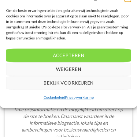
per persoon.
per persoon.
Om de beste ervaringen te bieden, gebruiken wij technologieën zoals
PRIJZEN EN BOEKEN
PRIJZEN EN BOEKEN
cookies om informatie over je apparaat op te slaan en/of te raadplegen. Door
in te stemmen met deze technologieën kunnen wij gegevens zoals
surfgedrag of unieke ID's op deze site verwerken. Als je geen toestemming
geeft of uw toestemming intrekt, kan dit een nadelige invloed hebben op
bepaalde functies en mogelijkheden.
WAT ZE OVER ONS ZEGGEN
ACCEPTEREN
WEIGEREN
BEKIJK VOORKEUREN
De website heeft een handige zoekfunctie voor
accommodaties met verschillende filters zoals
Cookiebeleid
Privacyverklaring
prijsklasse en aantal sterren. Pluspunt is de real-
time prijsinformatie en de mogelijkheid om direct op
de site te boeken. Daarnaast waardeer ik de
informatieve blogsectie, lokale tips en
aanbevelingen voor bezienswaardigheden en
activiteiten.