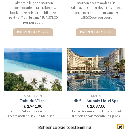
Palmeraie is een 4 sterren
sterren accommodatie in
accommodatie in Marrakech. U
Balaclava. U boekt deze reis direct
boekt deze reis direct bij onze
bij onze partner TUI. Nu vanaf EUR
partner TUI. Nu vanaf EUR 578.00
1580.00 per persoon.
per persoon.
PRIJZEN EN BOEKEN
PRIJZEN EN BOEKEN
MALEDIVEN
MALTA
Embudu Village
db San Antonio Hotel Spa
€
1.941,00
€
1.037,00
Embudu Village is een 3 sterren
db San Antonio Hotel Spa is een 4
accommodatie in Zuid Male Atol. U
sterren accommodatie in Qawra.
boekt deze reis direct bij onze
U boekt deze reis direct bij onze
partner TUI. Nu vanaf EUR 1941.00
partner TUI. Nu vanaf EUR 1037.00
Beheer cookie toestemming