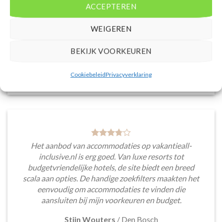
ACCEPTEREN
time prijsinformatie en de mogelijkheid om direct op
de site te boeken. Daarnaast waardeer ik de
WEIGEREN
informatieve blogsectie, lokale tips en
aanbevelingen voor bezienswaardigheden en
BEKIJK VOORKEUREN
activiteiten.
Saar van Lingen
/
Utrecht
Cookiebeleid
Privacyverklaring
Het aanbod van accommodaties op vakantieall-
inclusive.nl is erg goed. Van luxe resorts tot
budgetvriendelijke hotels, de site biedt een breed
scala aan opties. De handige zoekfilters maakten het
eenvoudig om accommodaties te vinden die
aansluiten bij mijn voorkeuren en budget.
Stijn Wouters
/
Den Bosch