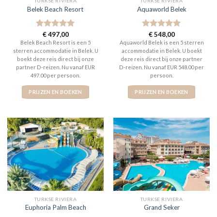
TURKSE RIVIERA
TURKSE RIVIERA
Belek Beach Resort
Aquaworld Belek
Gewaardeerd
€
497,00
Gewaardeerd
€
548,00
5
uit 5
5
uit 5
Belek Beach Resort is een 5
Aquaworld Belek is een 5 sterren
sterren accommodatie in Belek. U
accommodatie in Belek. U boekt
boekt deze reis direct bij onze
deze reis direct bij onze partner
partner D-reizen. Nu vanaf EUR
D-reizen. Nu vanaf EUR 548.00 per
497.00 per persoon.
persoon.
PRIJZEN EN BOEKEN
PRIJZEN EN BOEKEN
TURKSE RIVIERA
TURKSE RIVIERA
Euphoria Palm Beach
Grand Seker