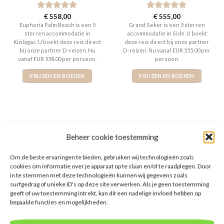
Gewaardeerd
€
558,00
Gewaardeerd
€
555,00
5
uit 5
5
uit 5
Euphoria Palm Beach is een 5
Grand Seker is een 5 sterren
sterren accommodatie in
accommodatie in Side. U boekt
Kizilagac. U boekt deze reis direct
deze reis direct bij onze partner
bij onze partner D-reizen. Nu
D-reizen. Nu vanaf EUR 555.00 per
vanaf EUR 558.00 per persoon.
persoon.
PRIJZEN EN BOEKEN
PRIJZEN EN BOEKEN
Beheer cookie toestemming
WAT ZE OVER ONS ZEGGEN
Om de beste ervaringen te bieden, gebruiken wij technologieën zoals
cookies om informatie over je apparaat op te slaan en/of te raadplegen. Door
in te stemmen met deze technologieën kunnen wij gegevens zoals
surfgedrag of unieke ID's op deze site verwerken. Als je geen toestemming
geeft of uw toestemming intrekt, kan dit een nadelige invloed hebben op
De website heeft een handige zoekfunctie voor
bepaalde functies en mogelijkheden.
accommodaties met verschillende filters zoals
prijsklasse en aantal sterren. Pluspunt is de real-