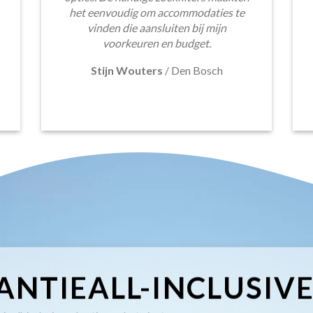
het eenvoudig om accommodaties te
vinden die aansluiten bij mijn
voorkeuren en budget.
Stijn Wouters
/
Den Bosch
ANTIEALL-INCLUSIV