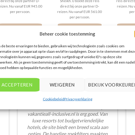
direct bij onze partner D-
Sheikh. U boekt deze reis
reis direct 
eizen. Nu vanaf EUR 945.00
direct bij onze partner D-
reizen. Nu
per persoon.
reizen. Nu vanaf EUR 561.00
per
per persoon.
PRIJZEN EN BOEKEN
PRIJZEN EN BOEKEN
PRIJZE
Beheer cookie toestemming
de beste ervaringen te bieden, gebruiken wij technologieën zoals cookies om
ormatie over je apparaat op te slaan en/of te raadplegen. Door in te stemmen met dez
hnologieën kunnen wij gegevens zoals surfgedrag of unieke ID's op deze site
werken. Als je geen toestemming geeft of uw toestemming intrekt, kan dit een nadel
loed hebben op bepaalde functies en mogelijkheden.
WAT ZE OVER ONS ZEGGEN
ACCEPTEREN
WEIGEREN
BEKIJK VOORKEURE
Cookiebeleid
Privacyverklaring
Het aanbod van accommodaties op
vakantieall-inclusive.nl is erg goed. Van
luxe resorts tot budgetvriendelijke
hotels, de site biedt een breed scala aan
opties. De handige zoekfilters maakten