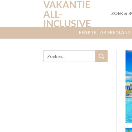
VAKANTIE
Ga
naar
ALL-
ZOEK & 
inhoud
INCLUSIVE
EGYPTE
GRIEKENLAND