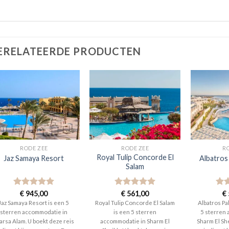
ERELATEERDE PRODUCTEN
RODE ZEE
RODE ZEE
R
Royal Tulip Concorde El
Jaz Samaya Resort
Albatros
Salam
Gewaardeerd
€
945,00
Gewaardeerd
€
561,00
Gew
€
5
uit 5
5
uit 5
5
ui
Jaz Samaya Resort is een 5
Royal Tulip Concorde El Salam
Albatros Pa
sterren accommodatie in
is een 5 sterren
5 sterren
rsa Alam. U boekt deze reis
accommodatie in Sharm El
Sharm El Sh