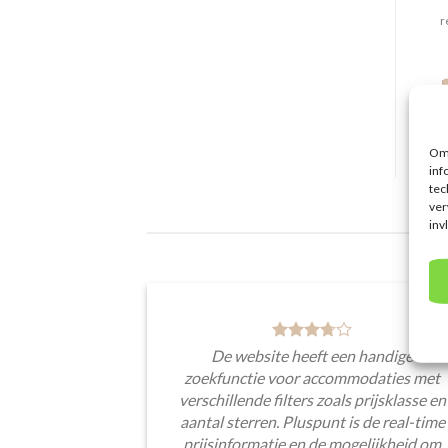
r
Om 
inf
tec
ver
inv
De website heeft een handige
zoekfunctie voor accommodaties met
verschillende filters zoals prijsklasse en
aantal sterren. Pluspunt is de real-time
prijsinformatie en de mogelijkheid om