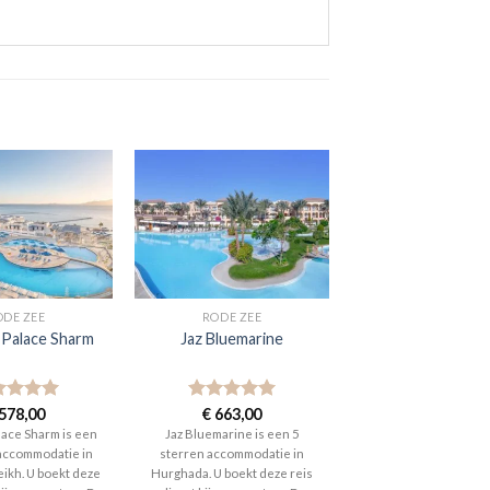
ODE ZEE
RODE ZEE
 Palace Sharm
Jaz Bluemarine
aardeerd
578,00
Gewaardeerd
€
663,00
t 5
5
uit 5
lace Sharm is een
Jaz Bluemarine is een 5
 accommodatie in
sterren accommodatie in
eikh. U boekt deze
Hurghada. U boekt deze reis