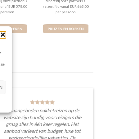
bij onze partner D-
direct bij onze partner D-
 vanaf EUR 578.00
reizen. Nu vanaf EUR 663.00
 persoon.
per persoon.
N EN BOEKEN
PRIJZEN EN BOEKEN
e
ige
N
De aangeboden pakketreizen op de
website zijn handig voor reizigers die
graag alles in één keer regelen. Het
aanbod varieert van budget, luxe tot
gezinsvriendelijke vakanties. De