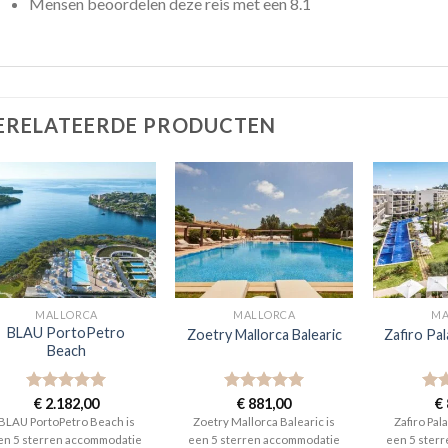
Mensen beoordelen deze reis met een 8.1
ERELATEERDE PRODUCTEN
MALLORCA
MALLORCA
MA
BLAU PortoPetro
Zoetry Mallorca Balearic
Zafiro Pa
Beach
Gewaardeerd
€
2.182,00
Gewaardeerd
€
881,00
Gew
€
5
uit 5
5
uit 5
5
ui
BLAU PortoPetro Beach is
Zoetry Mallorca Balearic is
Zafiro Pal
en 5 sterren accommodatie
een 5 sterren accommodatie
een 5 ster