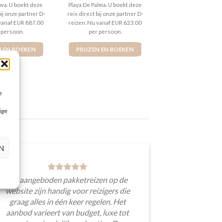
ova. U boekt deze
Playa De Palma. U boekt deze
bij onze partner D-
reis direct bij onze partner D-
 vanaf EUR 887.00
reizen. Nu vanaf EUR 623.00
 persoon.
per persoon.
N EN BOEKEN
PRIJZEN EN BOEKEN
e
ige
N
De aangeboden pakketreizen op de
website zijn handig voor reizigers die
graag alles in één keer regelen. Het
aanbod varieert van budget, luxe tot