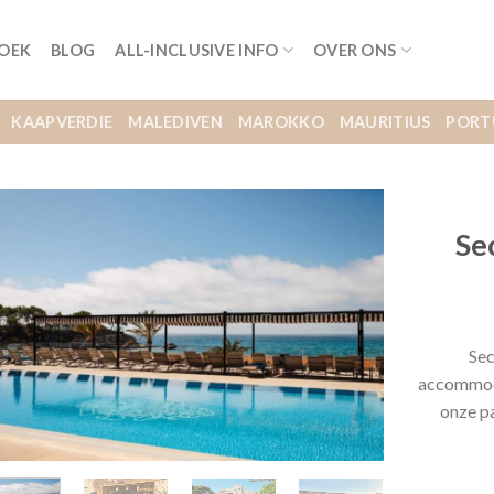
BOEK
BLOG
ALL-INCLUSIVE INFO
OVER ONS
KAAPVERDIE
MALEDIVEN
MAROKKO
MAURITIUS
PORT
Se
Sec
accommoda
onze p