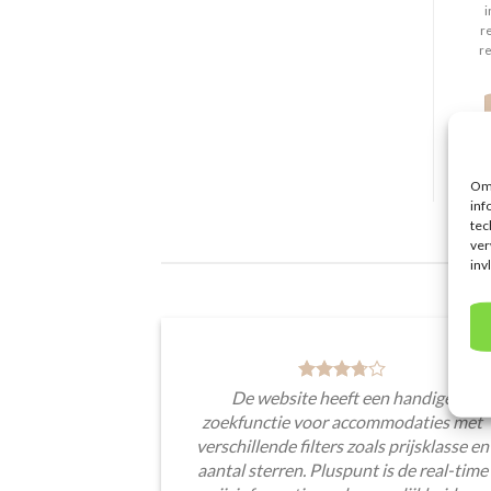
i
re
r
Om 
inf
tec
ver
inv
De website heeft een handige
zoekfunctie voor accommodaties met
verschillende filters zoals prijsklasse en
aantal sterren. Pluspunt is de real-time