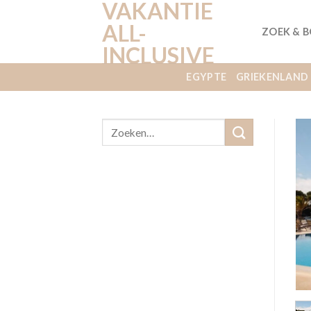
VAKANTIE
Ga
naar
ALL-
ZOEK & 
inhoud
INCLUSIVE
EGYPTE
GRIEKENLAND