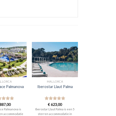
LLORCA
MALLORCA
lace Palmanova
Iberostar Llaut Palma
aardeerd
887,00
Gewaardeerd
€
623,00
t 5
5
uit 5
ace Palmanova is
Iberostar Llaut Palma is een 5
ren accommodatie
sterren accommodatie in