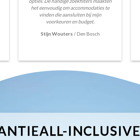
opties. De handige zoekfilters maakten
het eenvoudig om accommodaties te
vinden die aansluiten bij mijn
voorkeuren en budget.
Stijn Wouters
/
Den Bosch
ANTIEALL-INCLUSIV