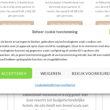
n Porto Petro. U boekt deze
in Llucmajor. U boekt deze reis
in Palma N
is direct bij onze partner D-
direct bij onze partner D-
reis direct 
eizen. Nu vanaf EUR 2182.00
reizen. Nu vanaf EUR 881.00
reizen. Nu
per persoon.
per persoon.
per
PRIJZEN EN BOEKEN
PRIJZEN EN BOEKEN
PRIJZE
Beheer cookie toestemming
de beste ervaringen te bieden, gebruiken wij technologieën zoals cookies om
ormatie over je apparaat op te slaan en/of te raadplegen. Door in te stemmen met dez
hnologieën kunnen wij gegevens zoals surfgedrag of unieke ID's op deze site
werken. Als je geen toestemming geeft of uw toestemming intrekt, kan dit een nadel
WAT ZE OVER ONS ZEGGEN
loed hebben op bepaalde functies en mogelijkheden.
ACCEPTEREN
WEIGEREN
BEKIJK VOORKEURE
Cookiebeleid
Privacyverklaring
Het aanbod van accommodaties op
vakantieall-inclusive.nl is erg goed. Van
luxe resorts tot budgetvriendelijke
hotels, de site biedt een breed scala aan