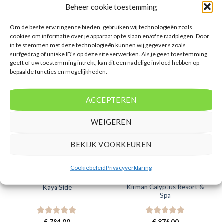
Mensen beoordelen deze reis met een N.A.
Beheer cookie toestemming
Vertrek vanaf AMS
Om de beste ervaringen te bieden, gebruiken wij technologieën zoals
cookies om informatie over je apparaat op te slaan en/of te raadplegen. Door
in te stemmen met deze technologieën kunnen wij gegevens zoals
surfgedrag of unieke ID's op deze site verwerken. Als je geen toestemming
geeft of uw toestemming intrekt, kan dit een nadelige invloed hebben op
bepaalde functies en mogelijkheden.
GERELATEERDE PRODUCTEN
ACCEPTEREN
WEIGEREN
BEKIJK VOORKEUREN
Cookiebeleid
Privacyverklaring
SIDE
SIDE
Kirman Calyptus Resort &
Kaya Side
Spa
Gewaardeerd
€
784,00
Gewaardeerd
€
876,00