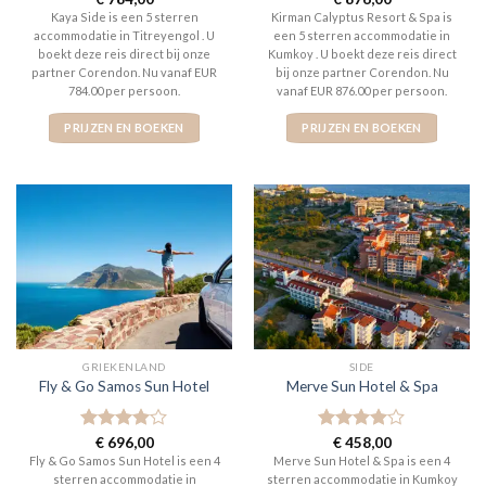
5
uit 5
5
uit 5
Kaya Side is een 5 sterren
Kirman Calyptus Resort & Spa is
accommodatie in Titreyengol . U
een 5 sterren accommodatie in
boekt deze reis direct bij onze
Kumkoy . U boekt deze reis direct
partner Corendon. Nu vanaf EUR
bij onze partner Corendon. Nu
784.00 per persoon.
vanaf EUR 876.00 per persoon.
PRIJZEN EN BOEKEN
PRIJZEN EN BOEKEN
GRIEKENLAND
SIDE
Fly & Go Samos Sun Hotel
Merve Sun Hotel & Spa
Gewaardeerd
€
696,00
Gewaardeerd
€
458,00
4
uit 5
4
uit 5
Fly & Go Samos Sun Hotel is een 4
Merve Sun Hotel & Spa is een 4
sterren accommodatie in
sterren accommodatie in Kumkoy