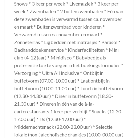
Shows * 3 keer per week * Livemuziek * 3 keer per
week * Zwembaden * 2 buitenzwembaden * Eén van
deze zwembaden is verwarmd tussen ca. november
en maart * Buitenzwembad voor kinderen *
Verwarmd tussen ca. november en maart *
Zonneterras * Ligbedden met matrasjes * Parasol *
Badhanddoekenservice * Kinderfaciliteiten * Mini
club (4-12 jaar) * Minidisco * Babybedje als
preferentie toe te voegen in het boekingsformulier *
Verzorging * Ultra All Inclusive * Ontbijt in
buffetvorm (07.00-10.00 uur) * Laat ontbijt in
buffetvorm (10.00-11.00 uur) * Lunch in buffetvorm
(12.30-14.30 uur) * Diner in buffetvorm (18.30-
21.30 uur) * Dineren in één van de à-la-
carterestaurants 1 keer per verblijf * Snacks (12.30-
17.00 uur) * IJs (12.30-17.00 uur) *
Middernachtsnack (22.00-23.00 uur) * Selectie
lokale (non-)alcoholische drankjes (10.00-00.00 uur)