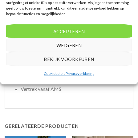
surfgedrag of unieke ID's op deze site verwerken. Als je geen toestemming
FUM * Oppervlakte van circa 60 m² * Zeezicht * 2
geeft of uw toestemming intrekt, kan dit een nadelige invloed hebben op
slaapkamers * Airconditioning * Kluisje * Televisie *
bepaalde functies en mogelijkheden.
Telefoon tegen betaling * Eet- en drinkfaciliteiten *
Koffie- en theefaciliteiten * Minibar * Badkamer
ACCEPTEREN
douche, toilet, föhn, badjassen en badslippers * Wifi
* Balkon (zitje)
WEIGEREN
Extra informatie
BEKIJK VOORKEUREN
Bovenstaande prijs is op basis van 8 dagen
Cookiebeleid
Privacyverklaring
Mensen beoordelen deze reis met een 9,0
Vertrek vanaf AMS
GERELATEERDE PRODUCTEN