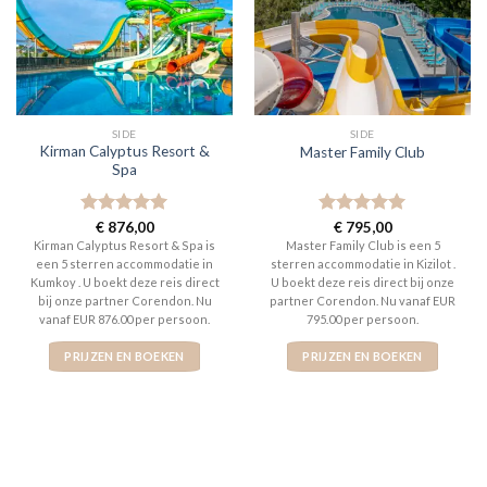
SIDE
SIDE
Kirman Calyptus Resort &
Master Family Club
Spa
Gewaardeerd
€
876,00
Gewaardeerd
€
795,00
5
uit 5
5
uit 5
Kirman Calyptus Resort & Spa is
Master Family Club is een 5
een 5 sterren accommodatie in
sterren accommodatie in Kizilot .
Kumkoy . U boekt deze reis direct
U boekt deze reis direct bij onze
bij onze partner Corendon. Nu
partner Corendon. Nu vanaf EUR
vanaf EUR 876.00 per persoon.
795.00 per persoon.
PRIJZEN EN BOEKEN
PRIJZEN EN BOEKEN