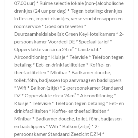
07.00 uur) * Ruime selectie lokale (non-)alcoholische
drankjes (24 uur per dag) * Tegen betaling: drankjes
in flessen, import drankjes, verse vruchtensappen en
roomservice * Goed om te weten *
Duurzaamheidslabel(s): Green KeyHotelkamers * 2-
persoonskamer Voordeel DE * Speciaal tarief *
Oppervlakte van circa 24 m² * Landzicht *
Airconditioning * Kluisje * Televisie * Telefoon tegen
betaling * Eet- en drinkfaciliteiten * Koffie- en
theefaciliteiten * Minibar * Badkamer douche,
toilet, föhn, badjassen (op aanvraag) en badslippers
* Wifi * Balkon (zitje) * 2-persoonskamer Standaard
DZ * Oppervlakte circa 24 m² * Airconditioning *
Kluisje * Televisie * Telefoon tegen betaling * Eet- en
drinkfaciliteiten * Koffie- en theefaciliteiten *
Minibar * Badkamer douche, toilet, föhn, badjassen
en badslippers * Wifi * Balkon (zitje) * 2-
persoonskamer Standaard Zeezicht DZM *