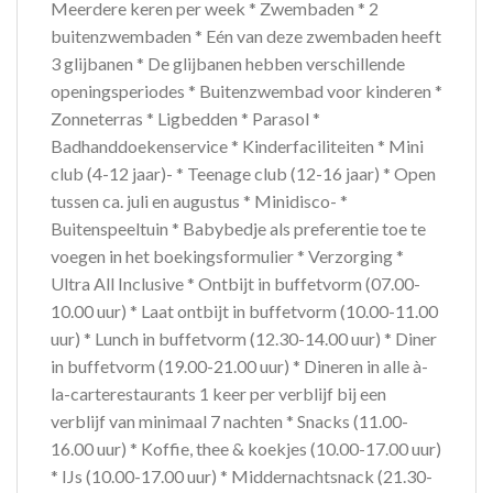
Meerdere keren per week * Zwembaden * 2
buitenzwembaden * Eén van deze zwembaden heeft
3 glijbanen * De glijbanen hebben verschillende
openingsperiodes * Buitenzwembad voor kinderen *
Zonneterras * Ligbedden * Parasol *
Badhanddoekenservice * Kinderfaciliteiten * Mini
club (4-12 jaar)- * Teenage club (12-16 jaar) * Open
tussen ca. juli en augustus * Minidisco- *
Buitenspeeltuin * Babybedje als preferentie toe te
voegen in het boekingsformulier * Verzorging *
Ultra All Inclusive * Ontbijt in buffetvorm (07.00-
10.00 uur) * Laat ontbijt in buffetvorm (10.00-11.00
uur) * Lunch in buffetvorm (12.30-14.00 uur) * Diner
in buffetvorm (19.00-21.00 uur) * Dineren in alle à-
la-carterestaurants 1 keer per verblijf bij een
verblijf van minimaal 7 nachten * Snacks (11.00-
16.00 uur) * Koffie, thee & koekjes (10.00-17.00 uur)
* IJs (10.00-17.00 uur) * Middernachtsnack (21.30-