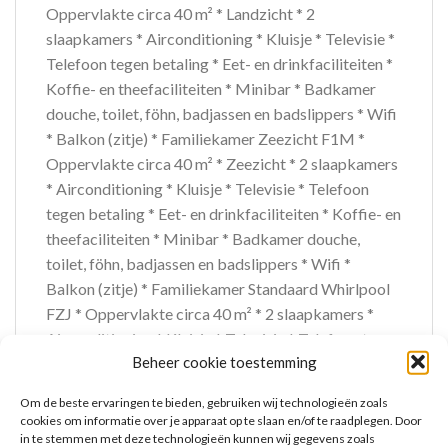
Oppervlakte circa 40 m² * Landzicht * 2
slaapkamers * Airconditioning * Kluisje * Televisie *
Telefoon tegen betaling * Eet- en drinkfaciliteiten *
Koffie- en theefaciliteiten * Minibar * Badkamer
douche, toilet, föhn, badjassen en badslippers * Wifi
* Balkon (zitje) * Familiekamer Zeezicht F1M *
Oppervlakte circa 40 m² * Zeezicht * 2 slaapkamers
* Airconditioning * Kluisje * Televisie * Telefoon
tegen betaling * Eet- en drinkfaciliteiten * Koffie- en
theefaciliteiten * Minibar * Badkamer douche,
toilet, föhn, badjassen en badslippers * Wifi *
Balkon (zitje) * Familiekamer Standaard Whirlpool
FZJ * Oppervlakte circa 40 m² * 2 slaapkamers *
Airconditioning * Kluisje * Televisie * Telefoon tegen
Beheer cookie toestemming
betaling * Eet- en drinkfaciliteiten * Koffie- en
theefaciliteiten * Minibar * Badkamer douche,
Om de beste ervaringen te bieden, gebruiken wij technologieën zoals
toilet, föhn, badjassen en badslippers * Wifi * Terras
cookies om informatie over je apparaat op te slaan en/of te raadplegen. Door
(zitje, bubbelbad) * Familiekamer Suite Zeezicht
in te stemmen met deze technologieën kunnen wij gegevens zoals