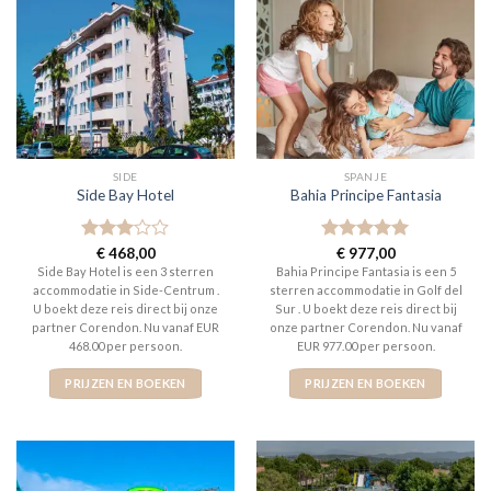
SIDE
SPANJE
Side Bay Hotel
Bahia Principe Fantasia
Gewaardeerd
€
468,00
Gewaardeerd
€
977,00
3
uit 5
5
uit 5
Side Bay Hotel is een 3 sterren
Bahia Principe Fantasia is een 5
accommodatie in Side-Centrum .
sterren accommodatie in Golf del
U boekt deze reis direct bij onze
Sur . U boekt deze reis direct bij
partner Corendon. Nu vanaf EUR
onze partner Corendon. Nu vanaf
468.00 per persoon.
EUR 977.00 per persoon.
PRIJZEN EN BOEKEN
PRIJZEN EN BOEKEN