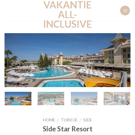
VAKANTIE
Ga
naar
ALL-
inhoud
INCLUSIVE
HOME
/
TURKIJE
/
SIDE
Side Star Resort