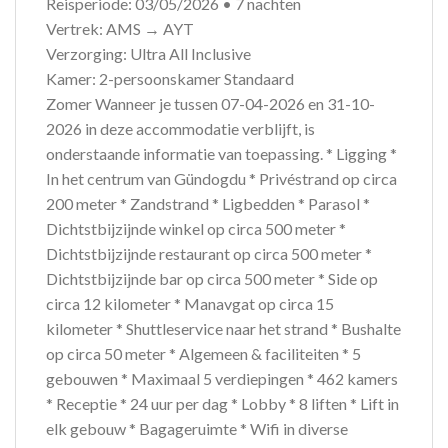
Reisperiode: 03/05/2026 • 7 nachten
Vertrek: AMS → AYT
Verzorging: Ultra All Inclusive
Kamer: 2-persoonskamer Standaard
Zomer Wanneer je tussen 07-04-2026 en 31-10-
2026 in deze accommodatie verblijft, is
onderstaande informatie van toepassing. * Ligging *
In het centrum van Gündogdu * Privéstrand op circa
200 meter * Zandstrand * Ligbedden * Parasol *
Dichtstbijzijnde winkel op circa 500 meter *
Dichtstbijzijnde restaurant op circa 500 meter *
Dichtstbijzijnde bar op circa 500 meter * Side op
circa 12 kilometer * Manavgat op circa 15
kilometer * Shuttleservice naar het strand * Bushalte
op circa 50 meter * Algemeen & faciliteiten * 5
gebouwen * Maximaal 5 verdiepingen * 462 kamers
* Receptie * 24 uur per dag * Lobby * 8 liften * Lift in
elk gebouw * Bagageruimte * Wifi in diverse