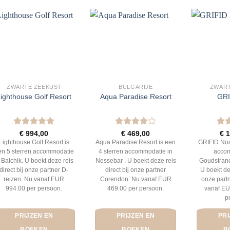
ZWARTE ZEEKUST
BULGARIJE
ZWART
Lighthouse Golf Resort
Aqua Paradise Resort
GRI
Gewaardeerd
Gewaardeerd
Gew
€
994,00
€
469,00
€
1
5
uit 5
4
uit 5
5
ui
Lighthouse Golf Resort is
Aqua Paradise Resort is een
GRIFID Noa
en 5 sterren accommodatie
4 sterren accommodatie in
accom
n Balchik. U boekt deze reis
Nessebar . U boekt deze reis
Goudstran
direct bij onze partner D-
direct bij onze partner
U boekt dez
reizen. Nu vanaf EUR
Corendon. Nu vanaf EUR
onze part
994.00 per persoon.
469.00 per persoon.
vanaf EU
p
PRIJZEN EN
PRIJZEN EN
PRI
BOEKEN
BOEKEN
B