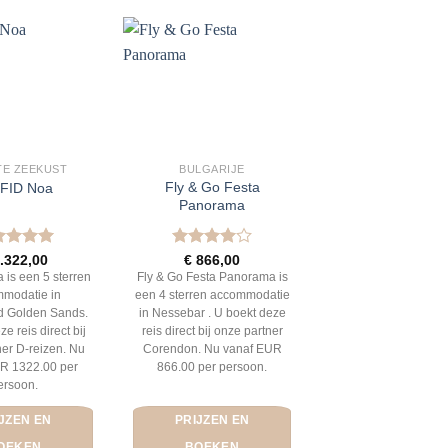
E ZEEKUST
BULGARIJE
Fly & Go Festa
FID Noa
Panorama
aardeerd
Gewaardeerd
.322,00
€
866,00
t 5
4
uit 5
 is een 5 sterren
Fly & Go Festa Panorama is
modatie in
een 4 sterren accommodatie
d Golden Sands.
in Nessebar . U boekt deze
e reis direct bij
reis direct bij onze partner
ner D-reizen. Nu
Corendon. Nu vanaf EUR
R 1322.00 per
866.00 per persoon.
ersoon.
JZEN EN
PRIJZEN EN
OEKEN
BOEKEN