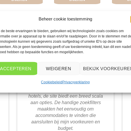
Beheer cookie toestemming
de beste ervaringen te bieden, gebruiken wij technologieën zoals cookies om
ormatie over je apparaat op te slaan en/of te raadplegen. Door in te stemmen met d
WAT ZE OVER ONS ZEGGEN
hnologieën kunnen wij gegevens zoals surfgedrag of unieke ID's op deze site
werken. Als je geen toestemming geeft of uw toestemming intrekt, kan dit een nade
loed hebben op bepaalde functies en mogelijkheden.
ACCEPTEREN
WEIGEREN
BEKIJK VOORKEURE
Het aanbod van accommodaties op
Cookiebeleid
Privacyverklaring
vakantieall-inclusive.nl is erg goed.
Van luxe resorts tot budgetvriendelijke
hotels, de site biedt een breed scala
aan opties. De handige zoekfilters
maakten het eenvoudig om
accommodaties te vinden die
aansluiten bij mijn voorkeuren en
budget.