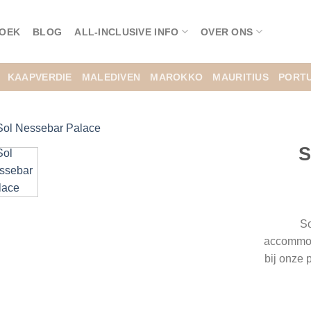
BOEK
BLOG
ALL-INCLUSIVE INFO
OVER ONS
KAAPVERDIE
MALEDIVEN
MAROKKO
MAURITIUS
PORT
S
So
accommoda
bij onze 