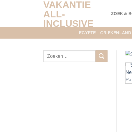
VAKANTIE
Ga
naar
ALL-
ZOEK & 
inhoud
INCLUSIVE
EGYPTE
GRIEKENLAND