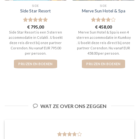
SIDE
SIDE
Side Star Resort
Merve Sun Hotel & Spa
Gewaardeerd
€
795,00
Gewaardeerd
€
458,00
5
uit 5
4
uit 5
Side Star Resort is een 5 sterren
Merve Sun Hotel & Spa is een 4
accommodatie in Colakli . U boekt
sterren accommodatie in Kumkoy
deze reis direct bij onze partner
. U boekt deze reis direct bij onze
Corendon. Nu vanaf EUR 795.00
partner Corendon. Nu vanaf EUR
per persoon.
458.00 per persoon.
PRIJZEN EN BOEKEN
PRIJZEN EN BOEKEN
WAT ZE OVER ONS ZEGGEN