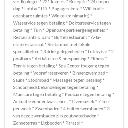
verdiepingen * 221 kamers * Receptie * 24 uur per
dag * Lobby * Lift * Bagageruimte * Wifi in alle
openbare ruimtes * Winkel (minimarkt) *
Wasservice tegen betaling * Doktersservice tegen
betaling * Tuin * Openbare parkeergelegenheid *
Restaurants & bars * Buffetrestaurant * À-la-
carterestaurant * Restaurant met lokale
specialiteiten * 3 drinkgelegenheden * Lobbybar * 2
poolbars * Activiteiten & ontspanning * Fitness *
Tennis tegen betaling * Spa Center toegang tegen
betaling * Vooraf reserveren * Binnenzwembad *
Sauna * Stoombad * Massages tegen betaling *
Schoonheidsbehandelingen tegen betaling *
Manicure tegen betaling * Pedicure tegen betaling *
Animatie voor volwassenen- * Livemuziek * 7 keer
per week * Zwembaden * 4 buitenzwembaden * 3
van deze zwembaden zijn zoutwaterbaden *
Zonneterras * Ligbedden * Parasol *