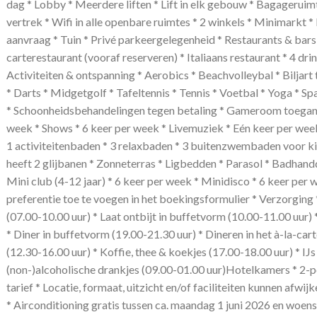
dag * Lobby * Meerdere liften * Lift in elk gebouw * Bagagerui
vertrek * Wifi in alle openbare ruimtes * 2 winkels * Minimarkt *
aanvraag * Tuin * Privé parkeergelegenheid * Restaurants & bars 
carterestaurant (vooraf reserveren) * Italiaans restaurant * 4 dr
Activiteiten & ontspanning * Aerobics * Beachvolleybal * Biljart
* Darts * Midgetgolf * Tafeltennis * Tennis * Voetbal * Yoga * Sp
* Schoonheidsbehandelingen tegen betaling * Gameroom toegang 
week * Shows * 6 keer per week * Livemuziek * Eén keer per w
1 activiteitenbaden * 3 relaxbaden * 3 buitenzwembaden voor 
heeft 2 glijbanen * Zonneterras * Ligbedden * Parasol * Badhandd
Mini club (4-12 jaar) * 6 keer per week * Minidisco * 6 keer per
preferentie toe te voegen in het boekingsformulier * Verzorging *
(07.00-10.00 uur) * Laat ontbijt in buffetvorm (10.00-11.00 uur)
* Diner in buffetvorm (19.00-21.30 uur) * Dineren in het à-la-cart
(12.30-16.00 uur) * Koffie, thee & koekjes (17.00-18.00 uur) * IJs
(non-)alcoholische drankjes (09.00-01.00 uur)Hotelkamers * 2-
tarief * Locatie, formaat, uitzicht en/of faciliteiten kunnen afw
* Airconditioning gratis tussen ca. maandag 1 juni 2026 en woen