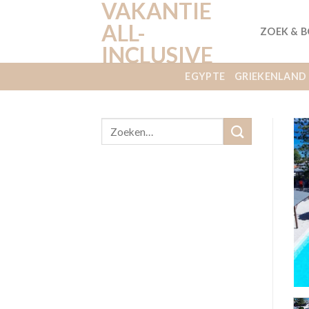
VAKANTIE
Ga
naar
ALL-
ZOEK & 
inhoud
INCLUSIVE
EGYPTE
GRIEKENLAND