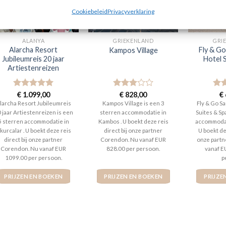
Cookiebeleid
Privacyverklaring
ALANYA
GRIEKENLAND
GRI
Alarcha Resort
Fly & G
Kampos Village
Jubileumreis 20 jaar
Hotel 
Artiestenreizen
Gewaardeerd
€
1.099,00
Gewaardeerd
€
828,00
Gew
€
5
uit 5
3
uit 5
4
ui
larcha Resort Jubileumreis
Kampos Village is een 3
Fly & Go S
 jaar Artiestenreizen is een
sterren accommodatie in
Suites & Sp
5 sterren accommodatie in
Kambos . U boekt deze reis
accommodati
kurcalar . U boekt deze reis
direct bij onze partner
U boekt dez
direct bij onze partner
Corendon. Nu vanaf EUR
onze partn
Corendon. Nu vanaf EUR
828.00 per persoon.
vanaf E
1099.00 per persoon.
p
PRIJZEN EN BOEKEN
PRIJZEN EN BOEKEN
PRIJZE