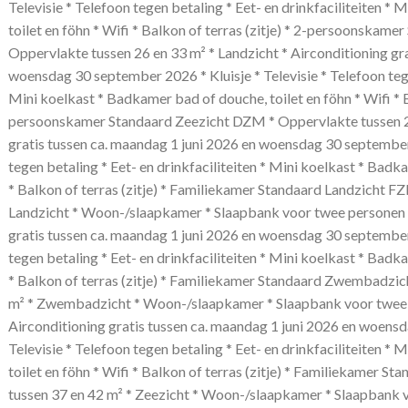
Televisie * Telefoon tegen betaling * Eet- en drinkfaciliteiten *
toilet en föhn * Wifi * Balkon of terras (zitje) * 2-persoonskame
Oppervlakte tussen 26 en 33 m² * Landzicht * Airconditioning gra
woensdag 30 september 2026 * Kluisje * Televisie * Telefoon tegen
Mini koelkast * Badkamer bad of douche, toilet en föhn * Wifi * Ba
persoonskamer Standaard Zeezicht DZM * Oppervlakte tussen 26 
gratis tussen ca. maandag 1 juni 2026 en woensdag 30 september 
tegen betaling * Eet- en drinkfaciliteiten * Mini koelkast * Badk
* Balkon of terras (zitje) * Familiekamer Standaard Landzicht FZ
Landzicht * Woon-/slaapkamer * Slaapbank voor twee personen *
gratis tussen ca. maandag 1 juni 2026 en woensdag 30 september 
tegen betaling * Eet- en drinkfaciliteiten * Mini koelkast * Badk
* Balkon of terras (zitje) * Familiekamer Standaard Zwembadzic
m² * Zwembadzicht * Woon-/slaapkamer * Slaapbank voor twee 
Airconditioning gratis tussen ca. maandag 1 juni 2026 en woensd
Televisie * Telefoon tegen betaling * Eet- en drinkfaciliteiten *
toilet en föhn * Wifi * Balkon of terras (zitje) * Familiekamer 
tussen 37 en 42 m² * Zeezicht * Woon-/slaapkamer * Slaapbank 