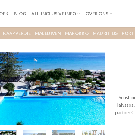
BOEK
BLOG
ALL-INCLUSIVE INFO
OVER ONS
KAAPVERDIE
MALEDIVEN
MAROKKO
MAURITIUS
PORT
Sunshin
Ialyssos 
partner C