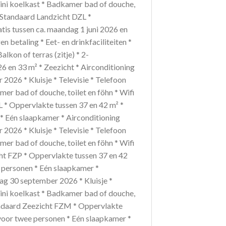
 Mini koelkast * Badkamer bad of douche,
r Standaard Landzicht DZL *
tis tussen ca. maandag 1 juni 2026 en
 betaling * Eet- en drinkfaciliteiten *
lkon of terras (zitje) * 2-
en 33 m² * Zeezicht * Airconditioning
2026 * Kluisje * Televisie * Telefoon
amer bad of douche, toilet en föhn * Wifi
L * Oppervlakte tussen 37 en 42 m² *
 Eén slaapkamer * Airconditioning
2026 * Kluisje * Televisie * Telefoon
amer bad of douche, toilet en föhn * Wifi
ht FZP * Oppervlakte tussen 37 en 42
personen * Eén slaapkamer *
ag 30 september 2026 * Kluisje *
 Mini koelkast * Badkamer bad of douche,
Standaard Zeezicht FZM * Oppervlakte
voor twee personen * Eén slaapkamer *