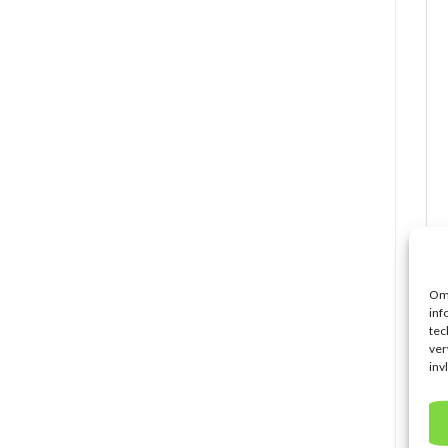
Om 
inf
tec
G
ver
inv