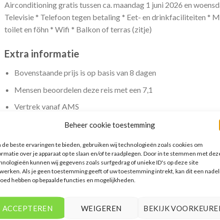
Airconditioning gratis tussen ca. maandag 1 juni 2026 en woensd
Televisie * Telefoon tegen betaling * Eet- en drinkfaciliteiten *
toilet en föhn * Wifi * Balkon of terras (zitje)
Extra informatie
Bovenstaande prijs is op basis van 8 dagen
Mensen beoordelen deze reis met een 7,1
Vertrek vanaf AMS
Beheer cookie toestemming
de beste ervaringen te bieden, gebruiken wij technologieën zoals cookies om
ormatie over je apparaat op te slaan en/of te raadplegen. Door in te stemmen met dez
hnologieën kunnen wij gegevens zoals surfgedrag of unieke ID's op deze site
ERELATEERDE PRODUCTEN
werken. Als je geen toestemming geeft of uw toestemming intrekt, kan dit een nadel
loed hebben op bepaalde functies en mogelijkheden.
ACCEPTEREN
WEIGEREN
BEKIJK VOORKEURE