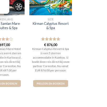
EKENLAND
SIDE
o Samian Mare
Kirman Calyptus Resort
Suites & Spa
& Spa
aardeerd
697,00
Gewaardeerd
€
876,00
t 5
5
uit 5
amian Mare Hotel
Kirman Calyptus Resort & Spa
a is een 4 sterren
is een 5 sterren
e in Karlovassi .
accommodatie in Kumkoy . U
e reis direct bij
boekt deze reis direct bij onze
er Corendon. Nu
partner Corendon. Nu vanaf
UR 697.00 per
EUR 876.00 per persoon.
ersoon.
N EN BOEKEN
PRIJZEN EN BOEKEN