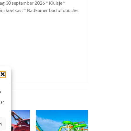
ag 30 september 2026 * Kluisje *
 Mini koelkast * Badkamer bad of douche,
e
ige
N