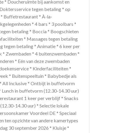
mte * Doucheruimte bij aankomst en
 Doktersservice tegen betaling * op
* Buffetrestaurant * À-la-
inkgelegenheden * 4 bars * 3 poolbars *
 tegen betaling * Boccia * Boogschieten
afaciliteiten * Massages tegen betaling
tegen betaling * Animatie * 6 keer per
eek * Zwembaden * 4 buitenzwembaden *
kinderen * Eén van deze zwembaden
oekenservice * Kinderfaciliteiten *
 week * Buitenspeeltuin * Babybedje als
 All Inclusive * Ontbijt in buffetvorm
 * Lunch in buffetvorm (12.30-14.30 uur)
erestaurant 1 keer per verblijf * Snacks
 (12.30-14.30 uur) * Selectie lokale
persoonskamer Voordeel DE * Speciaal
ijken ten opzichte van andere kamertypes
sdag 30 september 2026 * Kluisje *