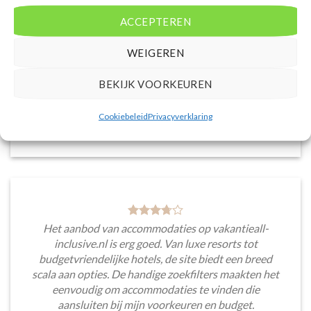
accommodaties met verschillende filters zoals
ACCEPTEREN
prijsklasse en aantal sterren. Pluspunt is de real-
time prijsinformatie en de mogelijkheid om direct op
WEIGEREN
de site te boeken. Daarnaast waardeer ik de
informatieve blogsectie, lokale tips en
BEKIJK VOORKEUREN
aanbevelingen voor bezienswaardigheden en
activiteiten.
Cookiebeleid
Privacyverklaring
Saar van Lingen
/
Utrecht
Het aanbod van accommodaties op vakantieall-
inclusive.nl is erg goed. Van luxe resorts tot
budgetvriendelijke hotels, de site biedt een breed
scala aan opties. De handige zoekfilters maakten het
eenvoudig om accommodaties te vinden die
aansluiten bij mijn voorkeuren en budget.