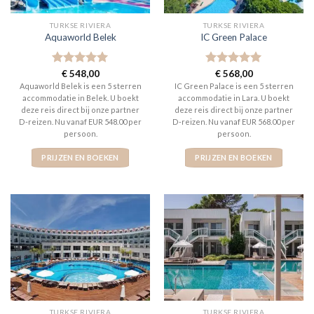
TURKSE RIVIERA
TURKSE RIVIERA
Aquaworld Belek
IC Green Palace
Gewaardeerd
€
548,00
Gewaardeerd
€
568,00
5
uit 5
5
uit 5
Aquaworld Belek is een 5 sterren
IC Green Palace is een 5 sterren
accommodatie in Belek. U boekt
accommodatie in Lara. U boekt
deze reis direct bij onze partner
deze reis direct bij onze partner
D-reizen. Nu vanaf EUR 548.00 per
D-reizen. Nu vanaf EUR 568.00 per
persoon.
persoon.
PRIJZEN EN BOEKEN
PRIJZEN EN BOEKEN
TURKSE RIVIERA
TURKSE RIVIERA