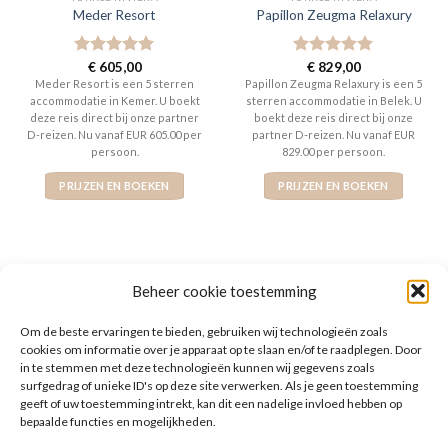
Meder Resort
Papillon Zeugma Relaxury
Gewaardeerd
€
605,00
Gewaardeerd
€
829,00
5
uit 5
5
uit 5
Meder Resort is een 5 sterren
Papillon Zeugma Relaxury is een 5
accommodatie in Kemer. U boekt
sterren accommodatie in Belek. U
deze reis direct bij onze partner
boekt deze reis direct bij onze
D-reizen. Nu vanaf EUR 605.00 per
partner D-reizen. Nu vanaf EUR
persoon.
829.00 per persoon.
PRIJZEN EN BOEKEN
PRIJZEN EN BOEKEN
Beheer cookie toestemming
WAT ZE OVER ONS ZEGGEN
Om de beste ervaringen te bieden, gebruiken wij technologieën zoals
cookies om informatie over je apparaat op te slaan en/of te raadplegen. Door
in te stemmen met deze technologieën kunnen wij gegevens zoals
surfgedrag of unieke ID's op deze site verwerken. Als je geen toestemming
geeft of uw toestemming intrekt, kan dit een nadelige invloed hebben op
bepaalde functies en mogelijkheden.
De website heeft een handige zoekfunctie voor