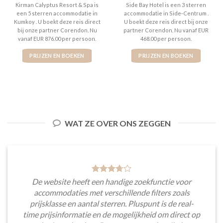
5
uit 5
3
uit 5
Kirman Calyptus Resort & Spa is
Side Bay Hotel is een 3 sterren
een 5 sterren accommodatie in
accommodatie in Side-Centrum .
Kumkoy . U boekt deze reis direct
U boekt deze reis direct bij onze
bij onze partner Corendon. Nu
partner Corendon. Nu vanaf EUR
vanaf EUR 876.00 per persoon.
468.00 per persoon.
PRIJZEN EN BOEKEN
PRIJZEN EN BOEKEN
WAT ZE OVER ONS ZEGGEN
De website heeft een handige zoekfunctie voor
accommodaties met verschillende filters zoals
prijsklasse en aantal sterren. Pluspunt is de real-
time prijsinformatie en de mogelijkheid om direct op