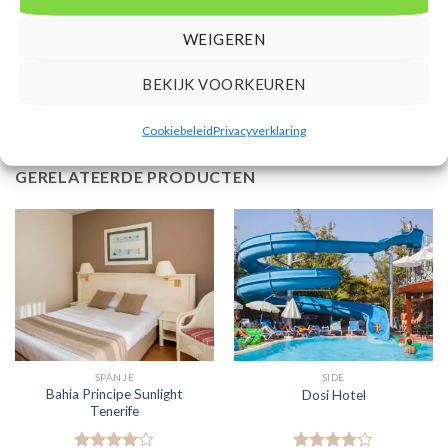
Mensen beoordelen deze reis met een 8,5
WEIGEREN
Vertrek vanaf AMS
BEKIJK VOORKEUREN
Cookiebeleid
Privacyverklaring
GERELATEERDE PRODUCTEN
SPANJE
SIDE
Bahia Principe Sunlight
Dosi Hotel
Tenerife