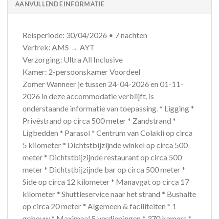
AANVULLENDE INFORMATIE
Reisperiode: 30/04/2026 • 7 nachten
Vertrek: AMS → AYT
Verzorging: Ultra All Inclusive
Kamer: 2-persoonskamer Voordeel
Zomer Wanneer je tussen 24-04-2026 en 01-11-
2026 in deze accommodatie verblijft, is
onderstaande informatie van toepassing. * Ligging *
Privéstrand op circa 500 meter * Zandstrand *
Ligbedden * Parasol * Centrum van Colakli op circa
5 kilometer * Dichtstbijzijnde winkel op circa 500
meter * Dichtstbijzijnde restaurant op circa 500
meter * Dichtstbijzijnde bar op circa 500 meter *
Side op circa 12 kilometer * Manavgat op circa 17
kilometer * Shuttleservice naar het strand * Bushalte
op circa 20 meter * Algemeen & faciliteiten * 1
gebouw * Maximaal 5 verdiepingen * 370 kamers *