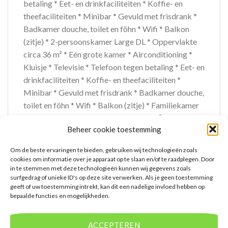
betaling * Eet- en drinkfaciliteiten * Koffie- en
theefaciliteiten * Minibar * Gevuld met frisdrank *
Badkamer douche, toilet en föhn * Wifi * Balkon
(zitje) * 2-persoonskamer Large DL * Oppervlakte
circa 36 m² * Eén grote kamer * Airconditioning *
Kluisje * Televisie * Telefoon tegen betaling * Eet- en
drinkfaciliteiten * Koffie- en theefaciliteiten *
Minibar * Gevuld met frisdrank * Badkamer douche,
toilet en föhn * Wifi * Balkon (zitje) * Familiekamer
Standaard FZ * Oppervlakte circa 38 m² * Eén grote
Beheer cookie toestemming
kamer met tussendeur * Airconditioning * Kluisje *
Televisie * Telefoon tegen betaling * Eet- en
Om de beste ervaringen te bieden, gebruiken wij technologieën zoals
drinkfaciliteiten * Koffie- en theefaciliteiten *
cookies om informatie over je apparaat op te slaan en/of te raadplegen. Door
Minibar * Gevuld met frisdrank * Badkamer douche,
in te stemmen met deze technologieën kunnen wij gegevens zoals
surfgedrag of unieke ID's op deze site verwerken. Als je geen toestemming
toilet en föhn * Wifi * Balkon (zitje)
geeft of uw toestemming intrekt, kan dit een nadelige invloed hebben op
bepaalde functies en mogelijkheden.
Extra informatie
Bovenstaande prijs is op basis van 8 dagen
ACCEPTEREN