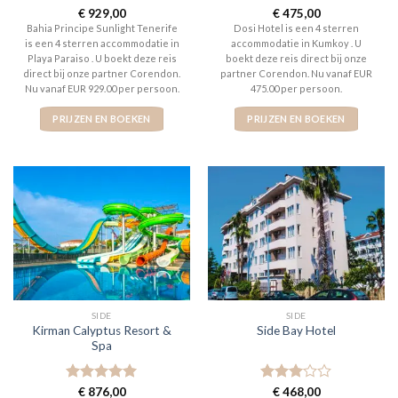
Gewaardeerd
€
929,00
Gewaardeerd
€
475,00
4
uit 5
4
uit 5
Bahia Principe Sunlight Tenerife
Dosi Hotel is een 4 sterren
is een 4 sterren accommodatie in
accommodatie in Kumkoy . U
Playa Paraiso . U boekt deze reis
boekt deze reis direct bij onze
direct bij onze partner Corendon.
partner Corendon. Nu vanaf EUR
Nu vanaf EUR 929.00 per persoon.
475.00 per persoon.
PRIJZEN EN BOEKEN
PRIJZEN EN BOEKEN
SIDE
SIDE
Kirman Calyptus Resort &
Side Bay Hotel
Spa
Gewaardeerd
€
876,00
Gewaardeerd
€
468,00