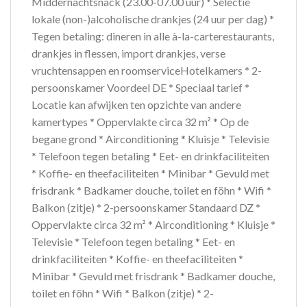
Middernachtsnack (23.00-07.00 uur) * Selectie
lokale (non-)alcoholische drankjes (24 uur per dag) *
Tegen betaling: dineren in alle à-la-carterestaurants,
drankjes in flessen, import drankjes, verse
vruchtensappen en roomserviceHotelkamers * 2-
persoonskamer Voordeel DE * Speciaal tarief *
Locatie kan afwijken ten opzichte van andere
kamertypes * Oppervlakte circa 32 m² * Op de
begane grond * Airconditioning * Kluisje * Televisie
* Telefoon tegen betaling * Eet- en drinkfaciliteiten
* Koffie- en theefaciliteiten * Minibar * Gevuld met
frisdrank * Badkamer douche, toilet en föhn * Wifi *
Balkon (zitje) * 2-persoonskamer Standaard DZ *
Oppervlakte circa 32 m² * Airconditioning * Kluisje *
Televisie * Telefoon tegen betaling * Eet- en
drinkfaciliteiten * Koffie- en theefaciliteiten *
Minibar * Gevuld met frisdrank * Badkamer douche,
toilet en föhn * Wifi * Balkon (zitje) * 2-