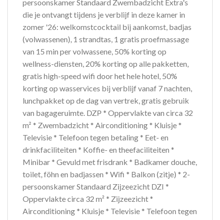
persoonskamer Standaard Zwembadzicht Extra's
die je ontvangt tijdens je verblijf in deze kamer in
zomer '26: welkomstcocktail bij aankomst, badjas
(volwassenen), 1 strandtas, 1 gratis proefmassage
van 15 min per volwassene, 50% korting op
wellness-diensten, 20% korting op alle pakketten,
gratis high-speed wifi door het hele hotel, 50%
korting op wasservices bij verblijf vanaf 7 nachten,
lunchpakket op de dag van vertrek, gratis gebruik
van bagageruimte. DZP * Oppervlakte van circa 32
m² * Zwembadzicht * Airconditioning * Kluisje *
Televisie * Telefoon tegen betaling * Eet- en
drinkfaciliteiten * Koffie- en theefaciliteiten *
Minibar * Gevuld met frisdrank * Badkamer douche,
toilet, föhn en badjassen * Wifi * Balkon (zitje) * 2-
persoonskamer Standaard Zijzeezicht DZI *
Oppervlakte circa 32 m² * Zijzeezicht *
Airconditioning * Kluisje * Televisie * Telefoon tegen