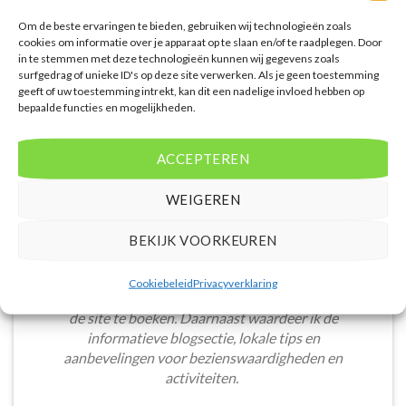
PRIJZEN EN BOEKEN
PRIJZEN EN BOEKEN
Om de beste ervaringen te bieden, gebruiken wij technologieën zoals
cookies om informatie over je apparaat op te slaan en/of te raadplegen. Door
in te stemmen met deze technologieën kunnen wij gegevens zoals
surfgedrag of unieke ID's op deze site verwerken. Als je geen toestemming
geeft of uw toestemming intrekt, kan dit een nadelige invloed hebben op
bepaalde functies en mogelijkheden.
WAT ZE OVER ONS ZEGGEN
ACCEPTEREN
WEIGEREN
De website heeft een handige zoekfunctie voor
BEKIJK VOORKEUREN
accommodaties met verschillende filters zoals
prijsklasse en aantal sterren. Pluspunt is de real-
Cookiebeleid
Privacyverklaring
time prijsinformatie en de mogelijkheid om direct op
de site te boeken. Daarnaast waardeer ik de
informatieve blogsectie, lokale tips en
aanbevelingen voor bezienswaardigheden en
activiteiten.