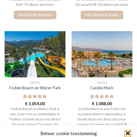
EUR 771.00 per persoon.
Nu vanaf EUR 741.00 per persoon.
PRIJZEN EN BOEKEN
PRIJZEN EN BOEKEN
KRETA
KRETA
Fodele Beach en Water Park
Candia Maris
Gewaardeerd
€
1.054,00
Gewaardeerd
€
1.088,00
5
uit 5
5
uit 5
Fodele Beach en Water Park is
Candia Maris is een 5 sterren
een 5 sterren accommodatie in
accommodatie in Amoudara. U
Fodele. U boekt deze reis direct
boekt deze reis direct bij onze
bij onze partner D-reizen. Nu
partner D-reizen. Nu vanaf EUR
vanaf EUR 1054.00 per persoon.
1088.00 per persoon.
Beheer cookie toestemming