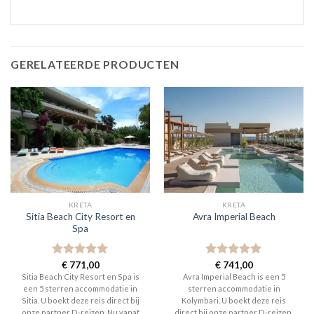
GERELATEERDE PRODUCTEN
KRETA
KRETA
Sitia Beach City Resort en
Avra Imperial Beach
Spa
Gewaardeerd
€
771,00
Gewaardeerd
€
741,00
5
uit 5
5
uit 5
Sitia Beach City Resort en Spa is
Avra Imperial Beach is een 5
een 5 sterren accommodatie in
sterren accommodatie in
Sitia. U boekt deze reis direct bij
Kolymbari. U boekt deze reis
onze partner D-reizen. Nu vanaf
direct bij onze partner D-reizen.