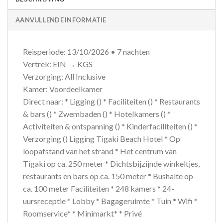
AANVULLENDE INFORMATIE
Reisperiode: 13/10/2026 • 7 nachten
Vertrek: EIN → KGS
Verzorging: All Inclusive
Kamer: Voordeelkamer
Direct naar: * Ligging () * Faciliteiten () * Restaurants
& bars () * Zwembaden () * Hotelkamers () *
Activiteiten & ontspanning () * Kinderfaciliteiten () *
Verzorging () Ligging Tigaki Beach Hotel * Op
loopafstand van het strand * Het centrum van
Tigaki op ca. 250 meter * Dichtsbijzijnde winkeltjes,
restaurants en bars op ca. 150 meter * Bushalte op
ca. 100 meter Faciliteiten * 248 kamers * 24-
uursreceptie * Lobby * Bagageruimte * Tuin * Wifi *
Roomservice* * Minimarkt* * Privé