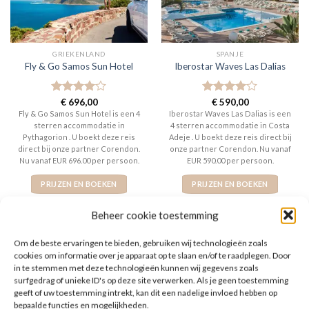
GRIEKENLAND
SPANJE
Fly & Go Samos Sun Hotel
Iberostar Waves Las Dalias
Gewaardeerd
€
696,00
Gewaardeerd
€
590,00
4
uit 5
4
uit 5
Fly & Go Samos Sun Hotel is een 4
Iberostar Waves Las Dalias is een
sterren accommodatie in
4 sterren accommodatie in Costa
Pythagorion . U boekt deze reis
Adeje . U boekt deze reis direct bij
direct bij onze partner Corendon.
onze partner Corendon. Nu vanaf
Nu vanaf EUR 696.00 per persoon.
EUR 590.00 per persoon.
PRIJZEN EN BOEKEN
PRIJZEN EN BOEKEN
Beheer cookie toestemming
Om de beste ervaringen te bieden, gebruiken wij technologieën zoals
cookies om informatie over je apparaat op te slaan en/of te raadplegen. Door
in te stemmen met deze technologieën kunnen wij gegevens zoals
surfgedrag of unieke ID's op deze site verwerken. Als je geen toestemming
geeft of uw toestemming intrekt, kan dit een nadelige invloed hebben op
bepaalde functies en mogelijkheden.