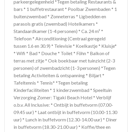
parkeergelegenheid *Tegen betaling Restaurants &
bars * 1 buffetrestaurant * Poolbar Zwembaden * 1
buitenzwembad * Zonneterras * Ligbedden en
parasols gratis (zwembad) Hotelkamers *
Standaardkamer (1-4 personen) * Ca. 24 m² *
Telefoon * Airconditioning (Centraal geregeld
tussen 1.6 en 30.9) * Televisie * Koelkastje * Kluisje*
* Wifi * Bad * Douche * Toilet * Föhn * Balkon of
terras met zitje * Ook boekbaar met tuinzicht (2-3
personen) of zwembadzicht (1-3 personen) *Tegen
betaling Activiteiten & ontspanning * Biljart *
Tafeltennis * Tennis* *Tegen betaling
Kinderfaciliteiten * 1 kinderzwembad * Speeltuin
Verzorging Zomer: Tigaki Beach Hotel * Verblijf
o.b.v. All Inclusive: * Ontbijt in buffetvorm (07.00-
09.45 uur) * Laat ontbijt in buffetvorm (10.00-11.30
uur) * Lunch in buffetvorm (12.30-14.00 uur) * Diner
in buffetvorm (18.30-21.00 uur) * Koffie/thee en