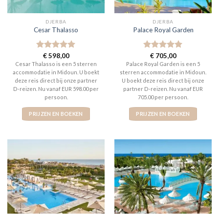
DJERBA
DJERBA
Cesar Thalasso
Palace Royal Garden
Gewaardeerd
€
598,00
Gewaardeerd
€
705,00
5
uit 5
5
uit 5
Cesar Thalasso is een 5 sterren
Palace Royal Garden is een 5
accommodatie in Midoun. U boekt
sterren accommodatie in Midoun.
deze reis direct bij onze partner
U boekt deze reis direct bij onze
D-reizen. Nu vanaf EUR 598.00 per
partner D-reizen. Nu vanaf EUR
persoon.
705.00 per persoon.
PRIJZEN EN BOEKEN
PRIJZEN EN BOEKEN