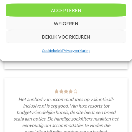
accommodaties met verschillende filters zoals
ACCEPTEREN
prijsklasse en aantal sterren. Pluspunt is de real-
time prijsinformatie en de mogelijkheid om direct op
WEIGEREN
de site te boeken. Daarnaast waardeer ik de
informatieve blogsectie, lokale tips en
BEKIJK VOORKEUREN
aanbevelingen voor bezienswaardigheden en
activiteiten.
Cookiebeleid
Privacyverklaring
Saar van Lingen
/
Utrecht
Het aanbod van accommodaties op vakantieall-
inclusive.nl is erg goed. Van luxe resorts tot
budgetvriendelijke hotels, de site biedt een breed
scala aan opties. De handige zoekfilters maakten het
eenvoudig om accommodaties te vinden die
aansluiten bij mijn voorkeuren en budget.