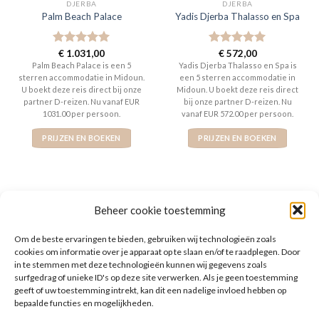
DJERBA
DJERBA
Palm Beach Palace
Yadis Djerba Thalasso en Spa
Gewaardeerd
€
1.031,00
Gewaardeerd
€
572,00
5
uit 5
5
uit 5
Palm Beach Palace is een 5
Yadis Djerba Thalasso en Spa is
sterren accommodatie in Midoun.
een 5 sterren accommodatie in
U boekt deze reis direct bij onze
Midoun. U boekt deze reis direct
partner D-reizen. Nu vanaf EUR
bij onze partner D-reizen. Nu
1031.00 per persoon.
vanaf EUR 572.00 per persoon.
PRIJZEN EN BOEKEN
PRIJZEN EN BOEKEN
Beheer cookie toestemming
WAT ZE OVER ONS ZEGGEN
Om de beste ervaringen te bieden, gebruiken wij technologieën zoals
cookies om informatie over je apparaat op te slaan en/of te raadplegen. Door
in te stemmen met deze technologieën kunnen wij gegevens zoals
surfgedrag of unieke ID's op deze site verwerken. Als je geen toestemming
geeft of uw toestemming intrekt, kan dit een nadelige invloed hebben op
bepaalde functies en mogelijkheden.
De website heeft een handige zoekfunctie voor