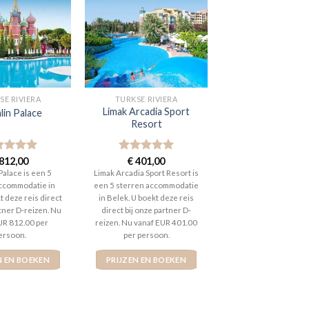
SE RIVIERA
TURKSE RIVIERA
Limak Arcadia Sport
lin Palace
Resort
aardeerd
812,00
Gewaardeerd
€
401,00
t 5
5
uit 5
Palace is een 5
Limak Arcadia Sport Resort is
ccommodatie in
een 5 sterren accommodatie
t deze reis direct
in Belek. U boekt deze reis
rtner D-reizen. Nu
direct bij onze partner D-
UR 812.00 per
reizen. Nu vanaf EUR 401.00
ersoon.
per persoon.
N EN BOEKEN
PRIJZEN EN BOEKEN