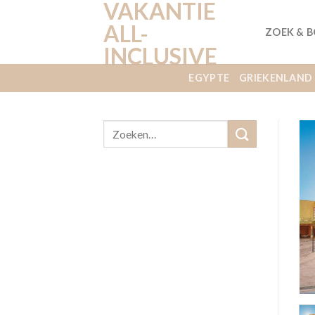
VAKANTIE
Ga
naar
ALL-
ZOEK & 
inhoud
INCLUSIVE
EGYPTE
GRIEKENLAND