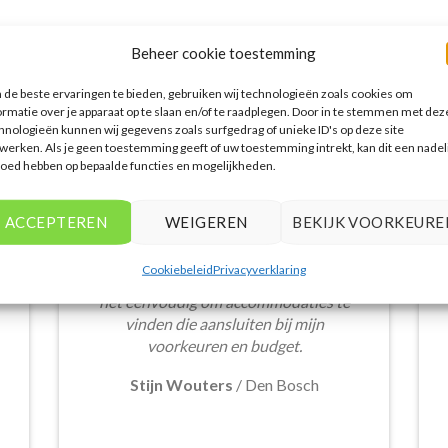
Beheer cookie toestemming
WAT ZE OVER ONS ZEGGEN
de beste ervaringen te bieden, gebruiken wij technologieën zoals cookies om
ormatie over je apparaat op te slaan en/of te raadplegen. Door in te stemmen met dez
hnologieën kunnen wij gegevens zoals surfgedrag of unieke ID's op deze site
werken. Als je geen toestemming geeft of uw toestemming intrekt, kan dit een nadel
loed hebben op bepaalde functies en mogelijkheden.
Het aanbod van accommodaties op
vakantieall-inclusive.nl is erg goed. Van
ACCEPTEREN
WEIGEREN
BEKIJK VOORKEURE
luxe resorts tot budgetvriendelijke
hotels, de site biedt een breed scala aan
Cookiebeleid
Privacyverklaring
opties. De handige zoekfilters maakten
het eenvoudig om accommodaties te
vinden die aansluiten bij mijn
voorkeuren en budget.
Stijn Wouters
/
Den Bosch