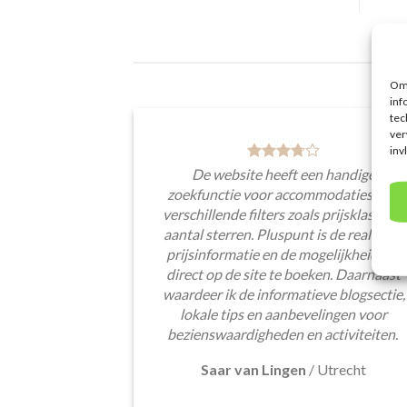
Om 
inf
tec
ver
inv
De website heeft een handige
zoekfunctie voor accommodaties met
verschillende filters zoals prijsklasse en
aantal sterren. Pluspunt is de real-time
prijsinformatie en de mogelijkheid om
direct op de site te boeken. Daarnaast
waardeer ik de informatieve blogsectie,
lokale tips en aanbevelingen voor
bezienswaardigheden en activiteiten.
Saar van Lingen
/
Utrecht