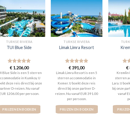
TURKSE RIVIERA
TURKSE RIVIERA
TURK
TUI Blue Side
Limak Limra Resort
Krem
Gewaardeerd
€
1.206,00
Gewaardeerd
€
391,00
Gew
€
5
uit 5
5
uit 5
5
ui
I Blue Side is een 5 sterren
Limak Limra Resort is een 5
Kremlin 
ccommodatie in Kumkoy. U
sterren accommodatie in
sterren a
ekt deze reis direct bij onze
Kemer. U boekt deze reis
Lara. U boek
partner D-reizen. Nu vanaf
direct bij onze partner D-
bij onze pa
EUR 1206.00 per persoon.
reizen. Nu vanaf EUR 391.00
vanaf E
per persoon.
p
PRIJZEN EN BOEKEN
PRIJZEN EN BOEKEN
PRIJZE