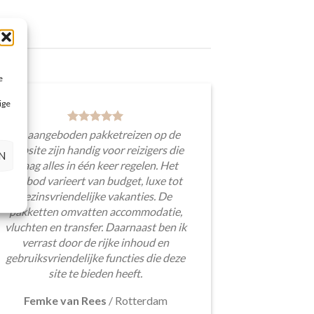
e
ige
De aangeboden pakketreizen op de
website zijn handig voor reizigers die
N
graag alles in één keer regelen. Het
aanbod varieert van budget, luxe tot
gezinsvriendelijke vakanties. De
pakketten omvatten accommodatie,
vluchten en transfer. Daarnaast ben ik
verrast door de rijke inhoud en
gebruiksvriendelijke functies die deze
site te bieden heeft.
Femke van Rees
/
Rotterdam