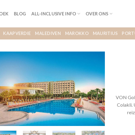
BOEK
BLOG
ALL-INCLUSIVE INFO
OVER ONS
KAAPVERDIE
MALEDIVEN
MAROKKO
MAURITIUS
PORT
VON Gold
Colakli. 
rei