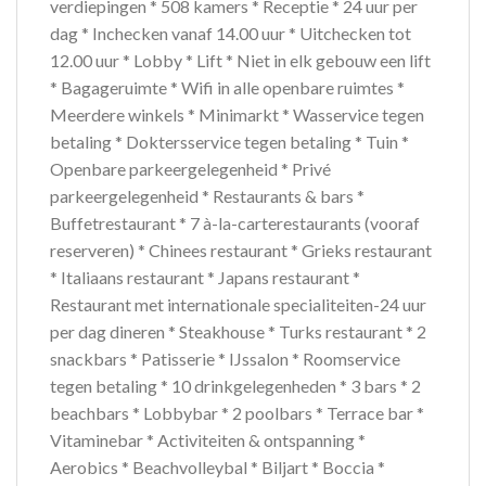
verdiepingen * 508 kamers * Receptie * 24 uur per
dag * Inchecken vanaf 14.00 uur * Uitchecken tot
12.00 uur * Lobby * Lift * Niet in elk gebouw een lift
* Bagageruimte * Wifi in alle openbare ruimtes *
Meerdere winkels * Minimarkt * Wasservice tegen
betaling * Doktersservice tegen betaling * Tuin *
Openbare parkeergelegenheid * Privé
parkeergelegenheid * Restaurants & bars *
Buffetrestaurant * 7 à-la-carterestaurants (vooraf
reserveren) * Chinees restaurant * Grieks restaurant
* Italiaans restaurant * Japans restaurant *
Restaurant met internationale specialiteiten-24 uur
per dag dineren * Steakhouse * Turks restaurant * 2
snackbars * Patisserie * IJssalon * Roomservice
tegen betaling * 10 drinkgelegenheden * 3 bars * 2
beachbars * Lobbybar * 2 poolbars * Terrace bar *
Vitaminebar * Activiteiten & ontspanning *
Aerobics * Beachvolleybal * Biljart * Boccia *