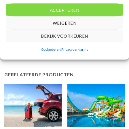
ACCEPTEREN
Extra informatie
Bovenstaande prijs is op basis van 8 dagen
WEIGEREN
Mensen beoordelen deze reis met een 9,6
BEKIJK VOORKEUREN
Vertrek vanaf AMS
Cookiebeleid
Privacyverklaring
GERELATEERDE PRODUCTEN