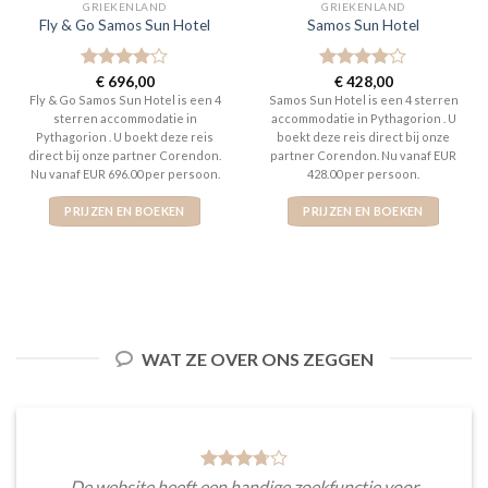
GRIEKENLAND
GRIEKENLAND
Fly & Go Samos Sun Hotel
Samos Sun Hotel
Gewaardeerd
€
696,00
Gewaardeerd
€
428,00
4
uit 5
4
uit 5
Fly & Go Samos Sun Hotel is een 4
Samos Sun Hotel is een 4 sterren
sterren accommodatie in
accommodatie in Pythagorion . U
Pythagorion . U boekt deze reis
boekt deze reis direct bij onze
direct bij onze partner Corendon.
partner Corendon. Nu vanaf EUR
Nu vanaf EUR 696.00 per persoon.
428.00 per persoon.
PRIJZEN EN BOEKEN
PRIJZEN EN BOEKEN
WAT ZE OVER ONS ZEGGEN
De website heeft een handige zoekfunctie voor