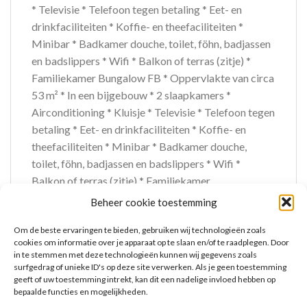
* Televisie * Telefoon tegen betaling * Eet- en
drinkfaciliteiten * Koffie- en theefaciliteiten *
Minibar * Badkamer douche, toilet, föhn, badjassen
en badslippers * Wifi * Balkon of terras (zitje) *
Familiekamer Bungalow FB * Oppervlakte van circa
53 m² * In een bijgebouw * 2 slaapkamers *
Airconditioning * Kluisje * Televisie * Telefoon tegen
betaling * Eet- en drinkfaciliteiten * Koffie- en
theefaciliteiten * Minibar * Badkamer douche,
toilet, föhn, badjassen en badslippers * Wifi *
Balkon of terras (zitje) * Familiekamer
Hoofdgebouw FH * Oppervlakte van circa 50 m² *
Beheer cookie toestemming
In het hoofdgebouw * 2 slaapkamers *
Om de beste ervaringen te bieden, gebruiken wij technologieën zoals
Airconditioning * Kluisje * Televisie * Telefoon tegen
cookies om informatie over je apparaat op te slaan en/of te raadplegen. Door
betaling * Eet- en drinkfaciliteiten * Koffie- en
in te stemmen met deze technologieën kunnen wij gegevens zoals
theefaciliteiten * Minibar * Badkamer douche,
surfgedrag of unieke ID's op deze site verwerken. Als je geen toestemming
geeft of uw toestemming intrekt, kan dit een nadelige invloed hebben op
toilet, föhn, badjassen en badslippers * Wifi *
bepaalde functies en mogelijkheden.
Balkon of terras (zitje)