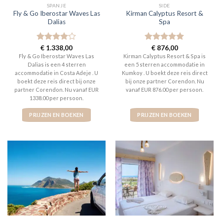
SPANJE
SIDE
Fly & Go Iberostar Waves Las
Kirman Calyptus Resort &
Dalias
Spa
Gewaardeerd
€
1.338,00
Gewaardeerd
€
876,00
4
uit 5
5
uit 5
Fly & Go Iberostar Waves Las
Kirman Calyptus Resort & Spa is
Dalias is een 4 sterren
een 5 sterren accommodatie in
accommodatie in Costa Adeje . U
Kumkoy . U boekt deze reis direct
boekt deze reis direct bij onze
bij onze partner Corendon. Nu
partner Corendon. Nu vanaf EUR
vanaf EUR 876.00 per persoon.
1338.00 per persoon.
PRIJZEN EN BOEKEN
PRIJZEN EN BOEKEN