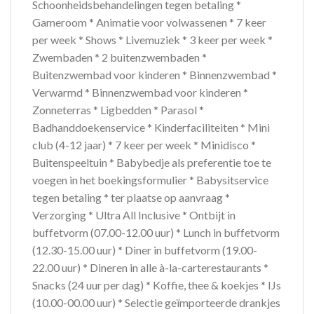
Schoonheidsbehandelingen tegen betaling *
Gameroom * Animatie voor volwassenen * 7 keer
per week * Shows * Livemuziek * 3 keer per week *
Zwembaden * 2 buitenzwembaden *
Buitenzwembad voor kinderen * Binnenzwembad *
Verwarmd * Binnenzwembad voor kinderen *
Zonneterras * Ligbedden * Parasol *
Badhanddoekenservice * Kinderfaciliteiten * Mini
club (4-12 jaar) * 7 keer per week * Minidisco *
Buitenspeeltuin * Babybedje als preferentie toe te
voegen in het boekingsformulier * Babysitservice
tegen betaling * ter plaatse op aanvraag *
Verzorging * Ultra All Inclusive * Ontbijt in
buffetvorm (07.00-12.00 uur) * Lunch in buffetvorm
(12.30-15.00 uur) * Diner in buffetvorm (19.00-
22.00 uur) * Dineren in alle à-la-carterestaurants *
Snacks (24 uur per dag) * Koffie, thee & koekjes * IJs
(10.00-00.00 uur) * Selectie geïmporteerde drankjes