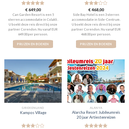
Gewaardeerd
€
649,00
Gewaardeerd
€
468,00
5
uit 5
3
uit 5
Can Garden Resort is een 5
Side Bay Hotel is een 3 sterren
sterren accommodatie in Colakli .
accommodatie in Side-Centrum .
U boekt deze reis direct bij onze
U boekt deze reis direct bij onze
partner Corendon. Nu vanaf EUR
partner Corendon. Nu vanaf EUR
649.00 per persoon.
468.00 per persoon.
PRIJZEN EN BOEKEN
PRIJZEN EN BOEKEN
GRIEKENLAND
ALANYA
Alarcha Resort Jubileumreis
Kampos Village
20 jaar Artiestenreizen