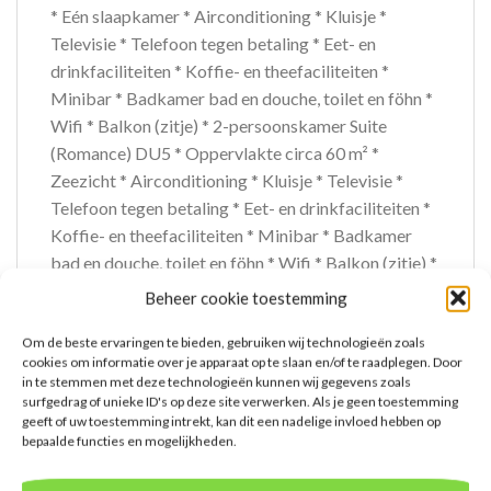
* Eén slaapkamer * Airconditioning * Kluisje *
Televisie * Telefoon tegen betaling * Eet- en
drinkfaciliteiten * Koffie- en theefaciliteiten *
Minibar * Badkamer bad en douche, toilet en föhn *
Wifi * Balkon (zitje) * 2-persoonskamer Suite
(Romance) DU5 * Oppervlakte circa 60 m² *
Zeezicht * Airconditioning * Kluisje * Televisie *
Telefoon tegen betaling * Eet- en drinkfaciliteiten *
Koffie- en theefaciliteiten * Minibar * Badkamer
bad en douche, toilet en föhn * Wifi * Balkon (zitje) *
Welkomstgeschenk * 2-persoonskamer Suite
Beheer cookie toestemming
(Sunset) DU2 * Oppervlakte circa 70 m² * Zeezicht *
Om de beste ervaringen te bieden, gebruiken wij technologieën zoals
Woon-/slaapkamer * Slaapbank voor twee personen
cookies om informatie over je apparaat op te slaan en/of te raadplegen. Door
* Eén slaapkamer * Airconditioning * Kluisje *
in te stemmen met deze technologieën kunnen wij gegevens zoals
Televisie * Telefoon tegen betaling * Eet- en
surfgedrag of unieke ID's op deze site verwerken. Als je geen toestemming
geeft of uw toestemming intrekt, kan dit een nadelige invloed hebben op
drinkfaciliteiten * Koffie- en theefaciliteiten *
bepaalde functies en mogelijkheden.
Minibar * Badkamer bad en douche, toilet en föhn *
Wifi * Balkon (zitje) * Suite (Elegance) U1 *