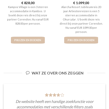
Gewaardeerd
€
828,00
Gewaardeerd
€
1.099,00
3
uit 5
5
uit 5
Kampos Village is een 3 sterren
Alarcha Resort Jubileumreis 20
accommodatie in Kambos . U
jaar Artiestenreizen is een 5
boekt deze reis direct bij onze
sterren accommodatie in
partner Corendon. Nu vanaf EUR
Okurcalar . U boekt deze reis
828.00 per persoon.
direct bij onze partner Corendon.
Nu vanaf EUR 1099.00 per
persoon.
PRIJZEN EN BOEKEN
PRIJZEN EN BOEKEN
WAT ZE OVER ONS ZEGGEN
De website heeft een handige zoekfunctie voor
accommodaties met verschillende filters zoals