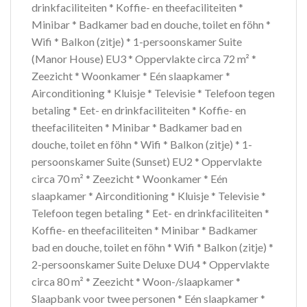
drinkfaciliteiten * Koffie- en theefaciliteiten *
Minibar * Badkamer bad en douche, toilet en föhn *
Wifi * Balkon (zitje) * 1-persoonskamer Suite
(Manor House) EU3 * Oppervlakte circa 72 m² *
Zeezicht * Woonkamer * Eén slaapkamer *
Airconditioning * Kluisje * Televisie * Telefoon tegen
betaling * Eet- en drinkfaciliteiten * Koffie- en
theefaciliteiten * Minibar * Badkamer bad en
douche, toilet en föhn * Wifi * Balkon (zitje) * 1-
persoonskamer Suite (Sunset) EU2 * Oppervlakte
circa 70 m² * Zeezicht * Woonkamer * Eén
slaapkamer * Airconditioning * Kluisje * Televisie *
Telefoon tegen betaling * Eet- en drinkfaciliteiten *
Koffie- en theefaciliteiten * Minibar * Badkamer
bad en douche, toilet en föhn * Wifi * Balkon (zitje) *
2-persoonskamer Suite Deluxe DU4 * Oppervlakte
circa 80 m² * Zeezicht * Woon-/slaapkamer *
Slaapbank voor twee personen * Eén slaapkamer *