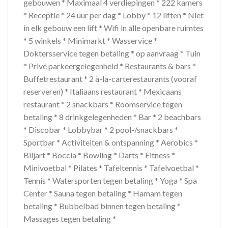
gebouwen * Maximaal 4 verdiepingen * 222 kamers
* Receptie * 24 uur per dag * Lobby * 12 liften * Niet
in elk gebouw een lift * Wifi in alle openbare ruimtes
* 5 winkels * Minimarkt * Wasservice *
Doktersservice tegen betaling * op aanvraag * Tuin
* Privé parkeergelegenheid * Restaurants & bars *
Buffetrestaurant * 2 à-la-carterestaurants (vooraf
reserveren) * Italiaans restaurant * Mexicaans
restaurant * 2 snackbars * Roomservice tegen
betaling * 8 drinkgelegenheden * Bar * 2 beachbars
* Discobar * Lobbybar * 2 pool-/snackbars *
Sportbar * Activiteiten & ontspanning * Aerobics *
Biljart * Boccia * Bowling * Darts * Fitness *
Minivoetbal * Pilates * Tafeltennis * Tafelvoetbal *
Tennis * Watersporten tegen betaling * Yoga * Spa
Center * Sauna tegen betaling * Hamam tegen
betaling * Bubbelbad binnen tegen betaling *
Massages tegen betaling *