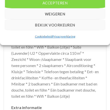
ACCEPTEREN
Oppervlakte circa 92 m² * Zeezicht *
Woon-/slaapkamer * Slaapbank voor twee personen
WEIGEREN
* 2 slaapkamers * Airconditioning * Kluisje *
Televisie * Telefoon tegen betaling * Eet- en
BEKIJK VOORKEUREN
drinkfaciliteiten * Koffie- en theefaciliteiten *
Minibar * 2 badkamers * Eén badkamer met bad en
Cookiebeleid
Privacyverklaring
douche, toilet en föhn * Eén badkamer met douche,
toilet en föhn * Wifi * Balkon (zitje) * Suite
(Lavender) U2 * Oppervlakte circa 110 m² *
Zeezicht * Woon-/slaapkamer * Slaapbank voor
twee personen * 2 slaapkamers * Airconditioning *
Kluisje * Televisie * Telefoon tegen betaling * Eet- en
drinkfaciliteiten * Koffie- en theefaciliteiten *
Minibar * 2 badkamers * Eén badkamer met bad en
douche, toilet en föhn * Eén badkamer met douche,
toilet en föhn * Wifi * Balkon (zitje)
Extra informatie