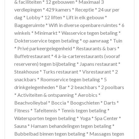
& faciliteiten * 12 gebouwen * Maximaal 3
verdiepingen * 429 kamers * Receptie * 24 uur per
dag * Lobby * 12 liften * Lift in elk gebouw *
Bagageruimte * Wifi in diverse openbare ruimtes * 6
winkels * Minimarkt * Wasservice tegen betaling *
Doktersservice tegen betaling * op aanvraag * Tuin
* Privé parkeergelegenheid * Restaurants & bars *
Buffetrestaurant * 4 à-la-carterestaurants (vooraf
reserveren) tegen bijbetaling * Japans restaurant *
Steakhouse * Turks restaurant * Visrestaurant * 2
snackbars * Roomservice tegen betaling * 5
drinkgelegenheden * Bar * 2 beachbars * 2 poolbars
* Activiteiten & ontspanning * Aerobics *
Beachvolleybal * Boccia * Boogschieten * Darts *
Fitness * Tafeltennis * Tennis tegen betaling *
Watersporten tegen betaling * Yoga * Spa Center *
Sauna * Hamam behandelingen tegen betaling *
Bubbelbad binnen tegen betaling * Massages tegen