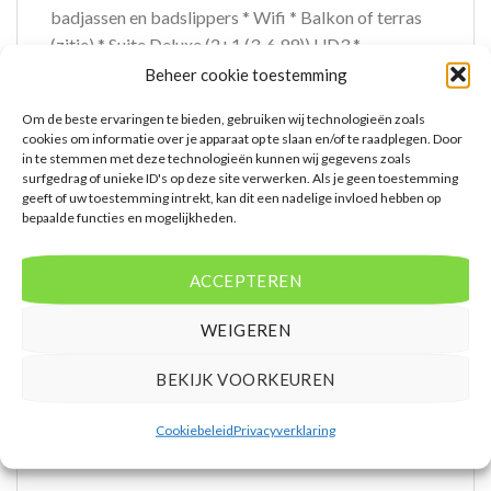
badjassen en badslippers * Wifi * Balkon of terras
(zitje) * Suite Deluxe (2+1 (3-6,99)) UD3 *
Oppervlakte van circa 48 m² * Woon-/slaapkamer *
Beheer cookie toestemming
Slaapbank voor één persoon * Eén slaapkamer *
Om de beste ervaringen te bieden, gebruiken wij technologieën zoals
Airconditioning * Kluisje * Televisie * Telefoon tegen
cookies om informatie over je apparaat op te slaan en/of te raadplegen. Door
betaling * Eet- en drinkfaciliteiten * Koffie- en
in te stemmen met deze technologieën kunnen wij gegevens zoals
surfgedrag of unieke ID's op deze site verwerken. Als je geen toestemming
theefaciliteiten * Minibar * Badkamer bad of
geeft of uw toestemming intrekt, kan dit een nadelige invloed hebben op
douche, toilet, föhn, badjassen en badslippers * Wifi
bepaalde functies en mogelijkheden.
* Balkon of terras (zitje) * Suite Deluxe (2+1 (7-
12,99)) UD2 * Oppervlakte van circa 48 m² *
ACCEPTEREN
Woon-/slaapkamer * Slaapbank voor één persoon *
Eén slaapkamer * Airconditioning * Kluisje *
WEIGEREN
Televisie * Telefoon tegen betaling * Eet- en
drinkfaciliteiten * Koffie- en theefaciliteiten *
BEKIJK VOORKEUREN
Minibar * Badkamer bad of douche, toilet, föhn,
badjassen en badslippers * Wifi * Balkon of terras
Cookiebeleid
Privacyverklaring
(zitje)