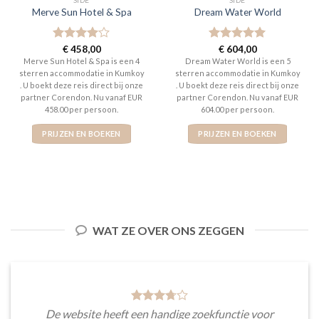
Merve Sun Hotel & Spa
Dream Water World
Gewaardeerd
€
458,00
Gewaardeerd
€
604,00
4
uit 5
5
uit 5
Merve Sun Hotel & Spa is een 4
Dream Water World is een 5
sterren accommodatie in Kumkoy
sterren accommodatie in Kumkoy
. U boekt deze reis direct bij onze
. U boekt deze reis direct bij onze
partner Corendon. Nu vanaf EUR
partner Corendon. Nu vanaf EUR
458.00 per persoon.
604.00 per persoon.
PRIJZEN EN BOEKEN
PRIJZEN EN BOEKEN
WAT ZE OVER ONS ZEGGEN
De website heeft een handige zoekfunctie voor