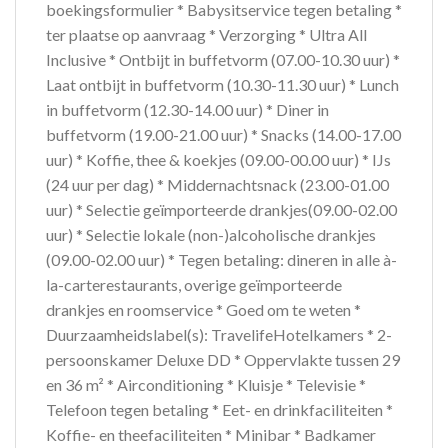
boekingsformulier * Babysitservice tegen betaling *
ter plaatse op aanvraag * Verzorging * Ultra All
Inclusive * Ontbijt in buffetvorm (07.00-10.30 uur) *
Laat ontbijt in buffetvorm (10.30-11.30 uur) * Lunch
in buffetvorm (12.30-14.00 uur) * Diner in
buffetvorm (19.00-21.00 uur) * Snacks (14.00-17.00
uur) * Koffie, thee & koekjes (09.00-00.00 uur) * IJs
(24 uur per dag) * Middernachtsnack (23.00-01.00
uur) * Selectie geïmporteerde drankjes(09.00-02.00
uur) * Selectie lokale (non-)alcoholische drankjes
(09.00-02.00 uur) * Tegen betaling: dineren in alle à-
la-carterestaurants, overige geïmporteerde
drankjes en roomservice * Goed om te weten *
Duurzaamheidslabel(s): TravelifeHotelkamers * 2-
persoonskamer Deluxe DD * Oppervlakte tussen 29
en 36 m² * Airconditioning * Kluisje * Televisie *
Telefoon tegen betaling * Eet- en drinkfaciliteiten *
Koffie- en theefaciliteiten * Minibar * Badkamer