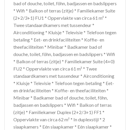
bad of douche, toilet, föhn, badjassen en badslippers
* Wifi * Balkon of terras (zitje) * Familiekamer Suite
(2+2/3+1) FU1 * Oppervlakte van circa 61 m² *
Twee standaardkamers met tussendeur *
Airconditioning * Kluisje * Televisie * Telefoon tegen
betaling * Eet- en drinkfaciliteiten * Koffie- en
theefaciliteiten * Minibar * Badkamer bad of
douche, toilet, föhn, badjassen en badslippers * Wifi
* Balkon of terras (zitje) * Familiekamer Suite (4+0)
FU2 * Oppervlakte van circa 61 m² * Twee
standaardkamers met tussendeur * Airconditioning
* Kluisje * Televisie * Telefoon tegen betaling * Eet-
en drinkfaciliteiten * Koffie- en theefaciliteiten *
Minibar * Badkamer bad of douche, toilet, föhn,
badjassen en badslippers * Wifi * Balkon of terras
(zitje) * Familiekamer Duplex (2+2/3+1) FF1 *
Oppervlakte van circa 62 m² * In duplexstijl * 2
slaapkamers * Eén slaapkamer * Eén slaapkamer *