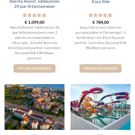
Alarcha Resort Jubileumreis
Kaya Side
20 jaar Artiestenreizen
Gewaardeerd
€
1.099,00
Gewaardeerd
€
784,00
5
uit 5
5
uit 5
Alarcha Resort Jubileumreis 20
Kaya Side is een 5 sterren
jaar Artiestenreizen is een 5
accommodatie in Titreyengol . U
sterren accommodatie in
boekt deze reis direct bij onze
Okurcalar . U boekt deze reis
partner Corendon. Nu vanaf EUR
direct bij onze partner Corendon.
784.00 per persoon.
Nu vanaf EUR 1099.00 per
persoon.
PRIJZEN EN BOEKEN
PRIJZEN EN BOEKEN
SIDE
SIDE