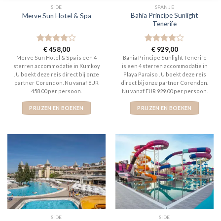
SIDE
SPANJE
Bahia Principe Sunlight
Merve Sun Hotel & Spa
Tenerife
Gewaardeerd
€
458,00
Gewaardeerd
€
929,00
4
uit 5
4
uit 5
Merve Sun Hotel & Spa is een 4
Bahia Principe Sunlight Tenerife
sterren accommodatie in Kumkoy
is een 4 sterren accommodatie in
. U boekt deze reis direct bij onze
Playa Paraiso . U boekt deze reis
partner Corendon. Nu vanaf EUR
direct bij onze partner Corendon.
458.00 per persoon.
Nu vanaf EUR 929.00 per persoon.
PRIJZEN EN BOEKEN
PRIJZEN EN BOEKEN
SIDE
SIDE