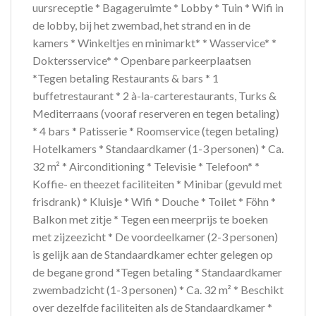
uursreceptie * Bagageruimte * Lobby * Tuin * Wifi in
de lobby, bij het zwembad, het strand en in de
kamers * Winkeltjes en minimarkt* * Wasservice* *
Doktersservice* * Openbare parkeerplaatsen
*Tegen betaling Restaurants & bars * 1
buffetrestaurant * 2 à-la-carterestaurants, Turks &
Mediterraans (vooraf reserveren en tegen betaling)
* 4 bars * Patisserie * Roomservice (tegen betaling)
Hotelkamers * Standaardkamer (1-3 personen) * Ca.
32 m² * Airconditioning * Televisie * Telefoon* *
Koffie- en theezet faciliteiten * Minibar (gevuld met
frisdrank) * Kluisje * Wifi * Douche * Toilet * Föhn *
Balkon met zitje * Tegen een meerprijs te boeken
met zijzeezicht * De voordeelkamer (2-3 personen)
is gelijk aan de Standaardkamer echter gelegen op
de begane grond *Tegen betaling * Standaardkamer
zwembadzicht (1-3 personen) * Ca. 32 m² * Beschikt
over dezelfde faciliteiten als de Standaardkamer *