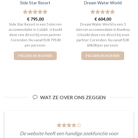
Side Star Resort
Dream Water World
Gewaardeerd
€
795,00
Gewaardeerd
€
604,00
5
uit 5
5
uit 5
Side Star Resort is een 5 sterren
Dream Water World is een 5
accommodatie in Colakli . U boekt
sterren accommodatie in Kumkoy
deze reis direct bij onze partner
. U boekt deze reis direct bij onze
Corendon. Nu vanaf EUR 795.00
partner Corendon. Nu vanaf EUR
per persoon.
604.00 per persoon.
PRIJZEN EN BOEKEN
PRIJZEN EN BOEKEN
WAT ZE OVER ONS ZEGGEN
De website heeft een handige zoekfunctie voor