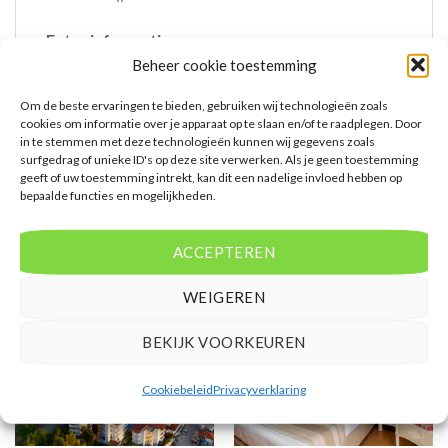
Extra informatie
Beheer cookie toestemming
Bovenstaande prijs is op basis van 8 dagen
Om de beste ervaringen te bieden, gebruiken wij technologieën zoals
Mensen beoordelen deze reis met een 8,5
cookies om informatie over je apparaat op te slaan en/of te raadplegen. Door
Vertrek vanaf GRQ
in te stemmen met deze technologieën kunnen wij gegevens zoals
surfgedrag of unieke ID's op deze site verwerken. Als je geen toestemming
geeft of uw toestemming intrekt, kan dit een nadelige invloed hebben op
bepaalde functies en mogelijkheden.
ACCEPTEREN
GERELATEERDE PRODUCTEN
WEIGEREN
BEKIJK VOORKEUREN
Cookiebeleid
Privacyverklaring