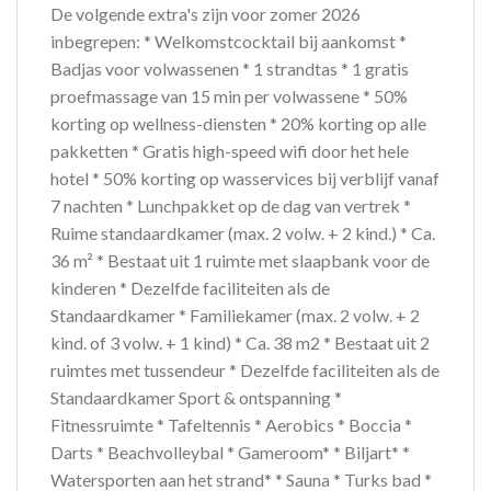
De volgende extra's zijn voor zomer 2026
inbegrepen: * Welkomstcocktail bij aankomst *
Badjas voor volwassenen * 1 strandtas * 1 gratis
proefmassage van 15 min per volwassene * 50%
korting op wellness-diensten * 20% korting op alle
pakketten * Gratis high-speed wifi door het hele
hotel * 50% korting op wasservices bij verblijf vanaf
7 nachten * Lunchpakket op de dag van vertrek *
Ruime standaardkamer (max. 2 volw. + 2 kind.) * Ca.
36 m² * Bestaat uit 1 ruimte met slaapbank voor de
kinderen * Dezelfde faciliteiten als de
Standaardkamer * Familiekamer (max. 2 volw. + 2
kind. of 3 volw. + 1 kind) * Ca. 38 m2 * Bestaat uit 2
ruimtes met tussendeur * Dezelfde faciliteiten als de
Standaardkamer Sport & ontspanning *
Fitnessruimte * Tafeltennis * Aerobics * Boccia *
Darts * Beachvolleybal * Gameroom* * Biljart* *
Watersporten aan het strand* * Sauna * Turks bad *