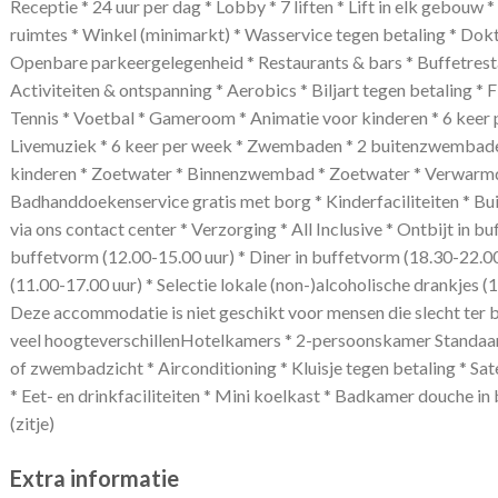
Receptie * 24 uur per dag * Lobby * 7 liften * Lift in elk gebouw 
ruimtes * Winkel (minimarkt) * Wasservice tegen betaling * Dokte
Openbare parkeergelegenheid * Restaurants & bars * Buffetresta
Activiteiten & ontspanning * Aerobics * Biljart tegen betaling * F
Tennis * Voetbal * Gameroom * Animatie voor kinderen * 6 keer 
Livemuziek * 6 keer per week * Zwembaden * 2 buitenzwembad
kinderen * Zoetwater * Binnenzwembad * Zoetwater * Verwarmd 
Badhanddoekenservice gratis met borg * Kinderfaciliteiten * Bu
via ons contact center * Verzorging * All Inclusive * Ontbijt in b
buffetvorm (12.00-15.00 uur) * Diner in buffetvorm (18.30-22.00 
(11.00-17.00 uur) * Selectie lokale (non-)alcoholische drankjes 
Deze accommodatie is niet geschikt voor mensen die slecht ter 
veel hoogteverschillenHotelkamers * 2-persoonskamer Standaar
of zwembadzicht * Airconditioning * Kluisje tegen betaling * Sate
* Eet- en drinkfaciliteiten * Mini koelkast * Badkamer douche in b
(zitje)
Extra informatie