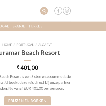
UGAL
SPANJE
TURKIJE
HOME
/
PORTUGAL
/
ALGARVE
uramar Beach Resort
401,00
€
each Resort is een 3 sterren accommodatie
ra . U boekt deze reis direct bij onze partner
don. Nu vanaf EUR 401.00 per persoon.
PRIJZEN EN BOEKEN