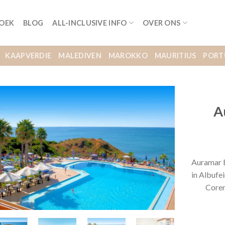
BOEK
BLOG
ALL-INCLUSIVE INFO
OVER ONS
KAAPVERDIE
MALEDIVEN
MAROKKO
MAURITIUS
PORT
A
Auramar B
in Albufei
Coren