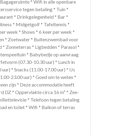
* Bagageruimte * Wifi in alle openbare
rsservice tegen betaling * Tuin *
urant * Drinkgelegenheid * Bar *
itness * Midgetgolf * Tafeltennis *
per week * Shows * 6 keer per week *
en * Zoetwater * Buitenzwembad voor
* Zonneterras * Ligbedden * Parasol *
itenspeeltuin * Babybedje op aanvraag
uffetvorm (07.30-10.30 uur) * Lunch in
uur) * Snacks (11.00-17.00 uur) * IJs
(11.00-23.00 uur) * Goed om te weten *
been zijn * Deze accommodatie heeft
d DZ * Oppervlakte circa 16 m² * Zee-
lliettelevisie * Telefoon tegen betaling
ad en toilet * Wifi * Balkon of terras