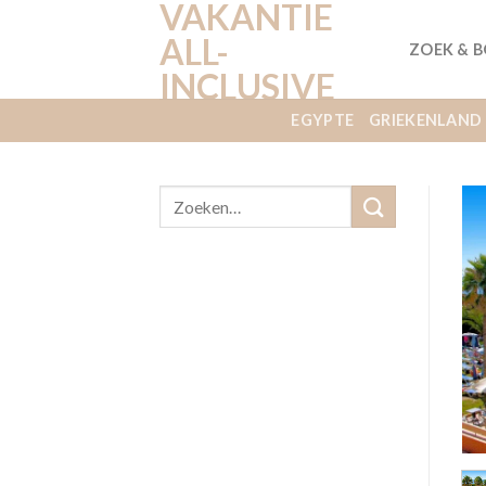
VAKANTIE
Ga
naar
ALL-
ZOEK & 
inhoud
INCLUSIVE
EGYPTE
GRIEKENLAND