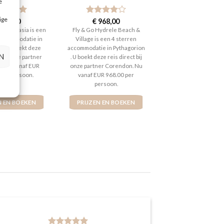
e
ige
aardeerd
977,00
Gewaardeerd
€
968,00
t 5
4
uit 5
pe Fantasia is een
Fly & Go Hydrele Beach &
 accommodatie in
Village is een 4 sterren
ur . U boekt deze
accommodatie in Pythagorion
N
 bij onze partner
. U boekt deze reis direct bij
. Nu vanaf EUR
onze partner Corendon. Nu
 per persoon.
vanaf EUR 968.00 per
persoon.
N EN BOEKEN
PRIJZEN EN BOEKEN