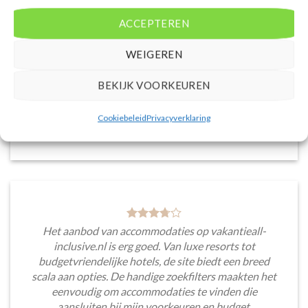
accommodaties met verschillende filters zoals
ACCEPTEREN
prijsklasse en aantal sterren. Pluspunt is de real-
time prijsinformatie en de mogelijkheid om direct op
WEIGEREN
de site te boeken. Daarnaast waardeer ik de
informatieve blogsectie, lokale tips en
BEKIJK VOORKEUREN
aanbevelingen voor bezienswaardigheden en
activiteiten.
Cookiebeleid
Privacyverklaring
Saar van Lingen
/
Utrecht
Het aanbod van accommodaties op vakantieall-
inclusive.nl is erg goed. Van luxe resorts tot
budgetvriendelijke hotels, de site biedt een breed
scala aan opties. De handige zoekfilters maakten het
eenvoudig om accommodaties te vinden die
aansluiten bij mijn voorkeuren en budget.