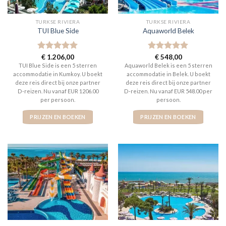
TURKSE RIVIERA
TURKSE RIVIERA
TUI Blue Side
Aquaworld Belek
Gewaardeerd
€
1.206,00
Gewaardeerd
€
548,00
5
uit 5
5
uit 5
TUI Blue Side is een 5 sterren
Aquaworld Belek is een 5 sterren
accommodatie in Kumkoy. U boekt
accommodatie in Belek. U boekt
deze reis direct bij onze partner
deze reis direct bij onze partner
D-reizen. Nu vanaf EUR 1206.00
D-reizen. Nu vanaf EUR 548.00 per
per persoon.
persoon.
PRIJZEN EN BOEKEN
PRIJZEN EN BOEKEN